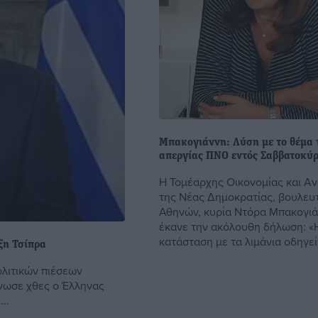
Μπακογιάννη: Λύση με το θέμα 
απεργίας ΠΝΟ εντός Σαββατοκύ
Η Τομέαρχης Οικονομίας και Α
της Νέας Δημοκρατίας, βουλευτ
Αθηνών, κυρία Ντόρα Μπακογιά
έκανε την ακόλουθη δήλωση: «
κατάσταση με τα λιμάνια οδηγείτα
ξη Τσίπρα
λιτικών πιέσεων
νωσε χθες ο Έλληνας
..