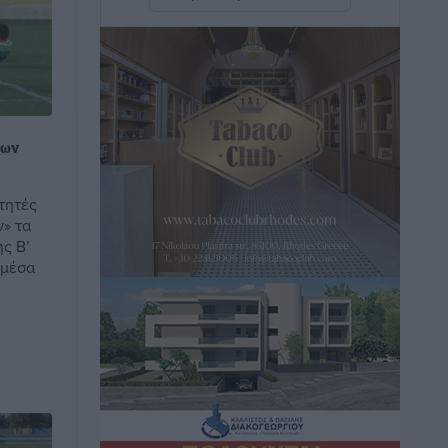
Άμεσα μέτρα για την ενίσχυση του
Νοσοκομείου Ρόδου και αντιμετώπιση
των ελλείψεων προσωπικού
ανακοίνωσε ο Άδωνις Γεωργιάδης
Τοπικές Ειδήσεις
•
πριν 7 ώρες
των
Iατρικός Σύλλογος Ροδου προς Α.
Γεωργιάδη: Στρατηγικές Προτάσεις για
τητές
την Ενίσχυση της Δημόσιας Υγείας στη
ν» τα
ης Β’
Νησιωτική Ελλάδα και στα
 μέσα
Νοσοκομεία της Γ΄ Ζώνης
Τοπικές Ειδήσεις
•
πριν 7 ώρες
Πάνθηρες: Ξεκίνησαν αισιόδοξοι για
την παρθενική “πτήση” τους
Αθλητικά
•
πριν 8 ώρες