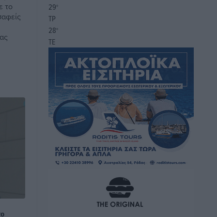
ε το
29
°
σαφείς
ΤΡ
28
°
τας
ΤΕ
το