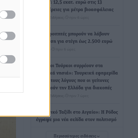
ΥΠΑΑΤ: 12,5 εκατ. ευρώ στις 13
Περιφέρειες για μέτρα βιοασφάλειας
Τοπικές Ειδήσεις
•
πριν 6 ώρες
ετε για
Ποιοι φοιτητές μπορούν να λάβουν
ενίσχυση για στέγη έως 2.500 ευρώ
κριτική
Ειδήσεις
•
πριν 6 ώρες
 όχι
«Γιατί οι Τούρκοι συρρέουν στα
κλογές
ελληνικά νησιά»: Τουρκική εφημερίδα
εξηγεί τους λόγους που οι γείτονες
προτιμούν την Ελλάδα για διακοπές
Τοπικές Ειδήσεις
•
πριν 7 ώρες
«Μουσικό Ταξίδι στο Αιγαίο»: Η Ρόδος
έγραψε μια νέα σελίδα στον πολιτισμό
Πολιτιστικά
•
πριν 7 ώρες
Περισσότερες ειδήσεις