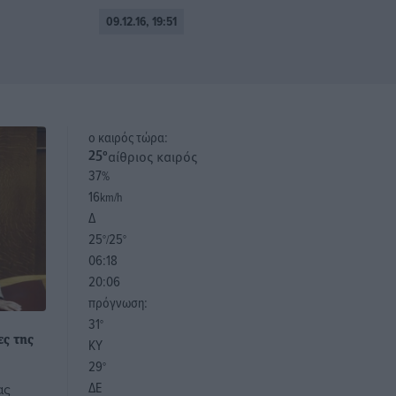
09.12.16, 19:51
o καιρός τώρα:
αίθριος καιρός
25
°
37
%
16
km/h
Δ
25
25
°/
°
06:18
20:06
πρόγνωση:
31
°
ες της
ΚΥ
29
°
ΔΕ
ας