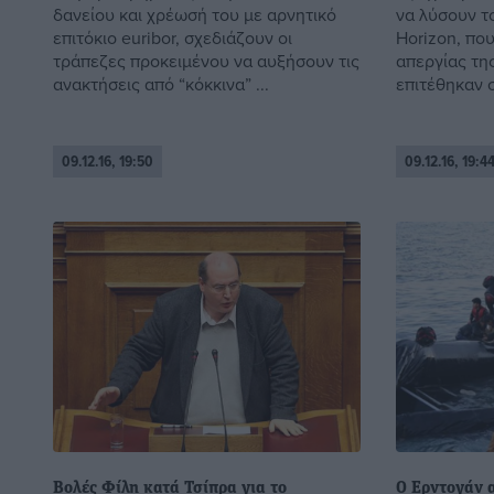
δανείου και χρέωσή του με αρνητικό
να λύσουν τ
επιτόκιο euribor, σχεδιάζουν οι
Horizon, πο
τράπεζες προκειμένου να αυξήσουν τις
απεργίας τη
ανακτήσεις από “κόκκινα” ...
επιτέθηκαν σ
09.12.16, 19:50
09.12.16, 19:4
Βολές Φίλη κατά Τσίπρα για το
Ο Ερντογάν α