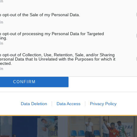
In
o opt-out of the Sale of my Personal Data.
In
ς στις εισφορές μισθωτών
Αντεπίθεση Μαξίμου: Θα περιμέν
to opt-out of processing my Personal Data for Targeted
ματιών
εκλογές το 2019
ing.
In
 Γάτου Μερική καταβολή
Σφοδρή επίθεση στη ΝΔ για την 
σμούς ασφαλίστρων για
που ασκεί στις εξαγγελίες του
o opt-out of Collection, Use, Retention, Sale, and/or Sharing
ρους επαγγελματίες, τους
πρωθυπουργού, εξαπέλυσε το
ersonal Data that Is Unrelated with the Purposes for which it
 και τους αγρότες,
Μαξίμου τονίζοντας μάλιστα ότι
lected.
In
ση υπολογισμού των
μόνο δεν θα πάει σύντομα σε ε
 ...
αλλά θα ...
CONFIRM
4
09.12.16, 17:31
Data Deletion
Data Access
Privacy Policy