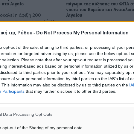
 στο Αιγαίο
πάγωμα της αύξησης του ΦΠΑ σ
νησιά του Βορείου και Ανατολικ
οκαλεί η άφιξη 200
Αιγαίου
και μεταναστών στη Λέσβο
Σωστή και δίκαια κίνηση χαρακτ
από τις 3.00 μετά τα
σε δηλώσεις του στο ΑΠΕ-ΜΠΕ 
ική της Ρόδου -
Do Not Process My Personal Information
χρι τις 6.00 το πρωί, σε
πρόεδρος του Συνδέσμου Ελλη
στατικά ανοικτά της ...
Τουριστικών Επιχειρήσεων (ΣΕΤ
to opt-out of the sale, sharing to third parties, or processing of your per
Ανδρέας Ανδρεάδης την απόφα
formation for targeted advertising by us, please use the below opt-out s
...
r selection. Please note that after your opt-out request is processed y
eing interest-based ads based on personal information utilized by us or
4
09.12.16, 17:38
disclosed to third parties prior to your opt-out. You may separately opt-
losure of your personal information by third parties on the IAB’s list of
. This information may also be disclosed by us to third parties on the
IA
Participants
that may further disclose it to other third parties.
l Data Processing Opt Outs
o opt-out of the Sharing of my personal data.