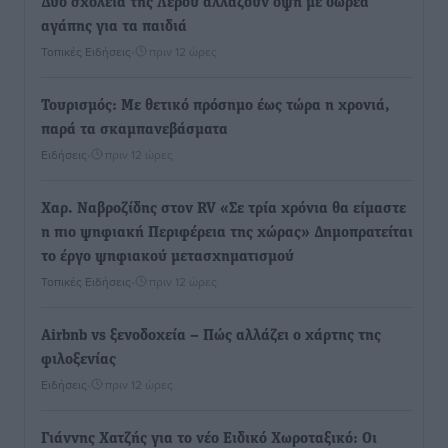
Δύο σχολεία της Λέρου αλλάζουν όψη με δωρεά
αγάπης για τα παιδιά
Τοπικές Ειδήσεις
•
πριν 12 ώρες
Τουρισμός: Με θετικό πρόσημο έως τώρα η χρονιά,
παρά τα σκαμπανεβάσματα
Ειδήσεις
•
πριν 12 ώρες
Χαρ. Ναβροζίδης στον RV «Σε τρία χρόνια θα είμαστε
η πιο ψηφιακή Περιφέρεια της χώρας» Δημοπρατείται
το έργο ψηφιακού μετασχηματισμού
Τοπικές Ειδήσεις
•
πριν 12 ώρες
Airbnb vs ξενοδοχεία – Πώς αλλάζει ο χάρτης της
φιλοξενίας
Ειδήσεις
•
πριν 12 ώρες
Γιάννης Χατζής για το νέο Ειδικό Χωροταξικό: Οι