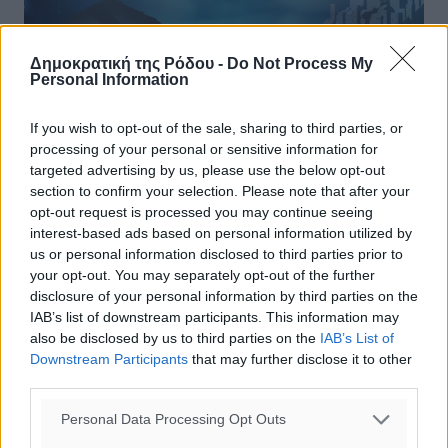
Δημοκρατική της Ρόδου -
Do Not Process My
Personal Information
If you wish to opt-out of the sale, sharing to third parties, or
processing of your personal or sensitive information for
targeted advertising by us, please use the below opt-out
section to confirm your selection. Please note that after your
opt-out request is processed you may continue seeing
interest-based ads based on personal information utilized by
Ζωντανή Φάτνη στα Μαριτσά
us or personal information disclosed to third parties prior to
your opt-out. You may separately opt-out of the further
Ο Πολιτιστικός Σύλλογος Μαριτσών «Ο
disclosure of your personal information by third parties on the
ΚΕΡΩΝΙΑΤΗΣ» σας προσκαλεί και φέτος να
IAB’s list of downstream participants. This information may
επισκεφτείτε τη ζωντανή Φάτνη στα Μαριτσά, ψηλά
also be disclosed by us to third parties on the
IAB’s List of
στην Κουμούλη, στη Μονή του ...
Downstream Participants
that may further disclose it to other
third parties.
20.12.16, 19:14
Personal Data Processing Opt Outs