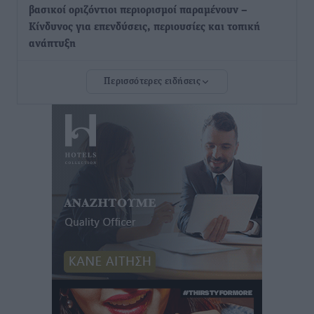
βασικοί οριζόντιοι περιορισμοί παραμένουν –
Κίνδυνος για επενδύσεις, περιουσίες και τοπική
ανάπτυξη
Τοπικές Ειδήσεις
•
πριν 12 ώρες
Περισσότερες ειδήσεις
Ευ. Τουρνάς: Απέναντι σε ακραία καιρικά φαινόμενα
δεν υπάρχουν περιθώρια εφησυχασμού
Ειδήσεις
•
πριν 12 ώρες
Στον Άγιο Νικόλαο Χάλκης ανοίγει ξανά το
ανανεωμένο εκκλησιαστικό μουσείο από τη Λέσχη
Lions Χάλκης
Τοπικές Ειδήσεις
•
πριν 13 ώρες
Ρόδος: «Βουλιάζει» από τουρίστες – Πάνω από 1 εκατ.
επιβάτες και 55 κρουαζιερόπλοια
Τοπικές Ειδήσεις
•
πριν 13 ώρες