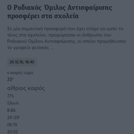
Ο Ροδιακός Όμιλος Αντισφαίρισης
προσφέρει στα σχολεία
Σε μία σημαντική προσφορά που έχει στόχο να «μπει το
τένις στα σχολεία», προχώρησαν οι άνθρωποι του
Ροδιακού Ομίλου Αντισφαίρισης, οι οποίοι προμήθευσαν
το γραφείο φυσικής ...
20.12.16, 16:40
o καιρός τώρα:
25
°
αίθριος καιρός
77
%
13
km/h
Β-ΒΑ
26
28
°/
°
06:19
20:05