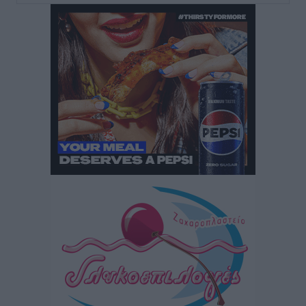
στην Κω
Τοπικές Ειδήσεις
•
πριν 9 ώρες
Αυτοκίνητο μπήκε παράνομα σε μονόδρομο στο
Μαστιχάρι – Αναποδογύρισε όχημα με μητέρα και
5χρονο παιδί
Τοπικές Ειδήσεις
•
πριν 9 ώρες
“Η Ευρώπη αντιμετώπιζε το προσφυγικό σαν ταινία
τρόμου” – Η συγκλονιστική μαρτυρία της Χαρούλας
Γιασιράνη στον RV για τα γεγονότα που οδήγησαν στο
Σύμφωνο της Λέρου
Τοπικές Ειδήσεις
•
πριν 9 ώρες
Συναυλία με τον Γιάννη Κότσιρα στις 21 Αυγούστου
Πολιτιστικά
•
πριν 10 ώρες