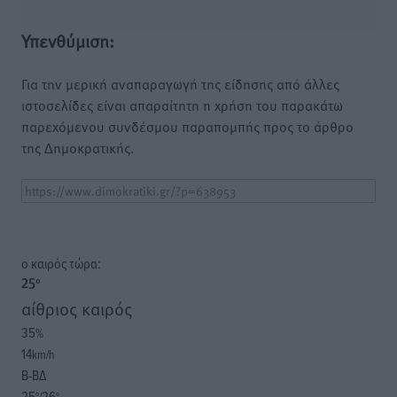
Υπενθύμιση:
Για την μερική αναπαραγωγή της είδησης από άλλες
ιστοσελίδες είναι απαραίτητη η χρήση του παρακάτω
παρεχόμενου συνδέσμου παραπομπής προς το άρθρο
της Δημοκρατικής.
o καιρός τώρα:
25
°
αίθριος καιρός
35
%
14
km/h
Β-ΒΔ
25
26
°/
°