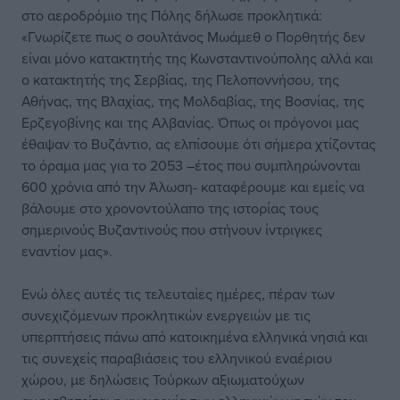
στο αεροδρόμιο της Πόλης δήλωσε προκλητικά:
«Γνωρίζετε πως ο σουλτάνος Μωάμεθ ο Πορθητής δεν
είναι μόνο κατακτητής της Κωνσταντινούπολης αλλά και
ο κατακτητής της Σερβίας, της Πελοποννήσου, της
Αθήνας, της Βλαχίας, της Μολδαβίας, της Βοσνίας, της
Ερζεγοβίνης και της Αλβανίας. Όπως οι πρόγονοι μας
έθαψαν το Βυζάντιο, ας ελπίσουμε ότι σήμερα χτίζοντας
το όραμα μας για το 2053 –έτος που συμπληρώνονται
600 χρόνια από την Άλωση- καταφέρουμε και εμείς να
βάλουμε στο χρονοντούλαπο της ιστορίας τους
σημερινούς Βυζαντινούς που στήνουν ίντριγκες
εναντίον μας».
Ενώ όλες αυτές τις τελευταίες ημέρες, πέραν των
συνεχιζόμενων προκλητικών ενεργειών με τις
υπερπτήσεις πάνω από κατοικημένα ελληνικά νησιά και
τις συνεχείς παραβιάσεις του ελληνικού εναέριου
χώρου, με δηλώσεις Τούρκων αξιωματούχων