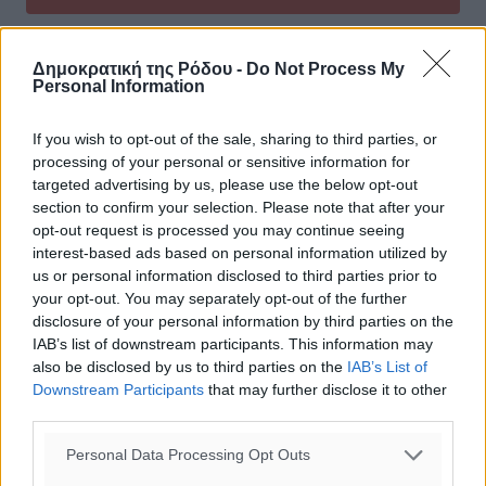
0
Δημοκρατική της Ρόδου -
Do Not Process My
Personal Information
If you wish to opt-out of the sale, sharing to third parties, or
processing of your personal or sensitive information for
ΣΧΕΤΙΚΆ
targeted advertising by us, please use the below opt-out
section to confirm your selection. Please note that after your
opt-out request is processed you may continue seeing
interest-based ads based on personal information utilized by
Μανώλης Κεφαλογιάννης: «Η Νέα Δημοκρατία θα
us or personal information disclosed to third parties prior to
διεκδικήσει την ανανέωση της λαϊκής εντολής στις
your opt-out. You may separately opt-out of the further
επερχόμενες εκλογές»
disclosure of your personal information by third parties on the
IAB’s list of downstream participants. This information may
Μανώλης Κεφαλογιάννης: «Η Ευρώπη είναι μια τεράστια
also be disclosed by us to third parties on the
IAB’s List of
δύναμη που δυστυχώς υποβαθμίζεται γεωπολιτικά»
Downstream Participants
that may further disclose it to other
third parties.
Μανώλης Κεφαλογιάννης: «Η Τουρκία παραμένει μία ακραία
Personal Data Processing Opt Outs
αναθεωρητική χώρα»