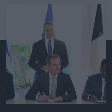
Αθλητικά
•
πριν 12 ώρες
Σύλληψη 21χρονου για ναρκωτικά στη Ρόδο
Τοπικές Ειδήσεις
•
πριν 13 ώρες
Με 13,1% κάλυψη εργαζομένων από συλλογικές
συμβάσεις, η Ελλάδα στον “πάτο” της ΕΕ
Απόψεις
•
πριν 13 ώρες
Στο νοσοκομείο της Ρόδου αύριο ο Άδωνις Γεωργιάδης
Τοπικές Ειδήσεις
•
πριν 13 ώρες
Φώτης Γιαννακός στον RV: Με αυξημένες πληρότητες
η Λέρος, στόχος η επιμήκυνση της τουριστικής σεζόν
στο νησί
Τοπικές Ειδήσεις
•
πριν 13 ώρες