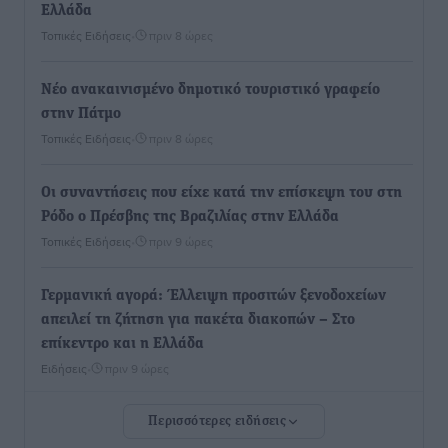
Ελλάδα
Τοπικές Ειδήσεις
•
πριν 8 ώρες
Νέο ανακαινισμένο δημοτικό τουριστικό γραφείο
στην Πάτμο
Τοπικές Ειδήσεις
•
πριν 8 ώρες
Οι συναντήσεις που είχε κατά την επίσκεψη του στη
Ρόδο ο Πρέσβης της Βραζιλίας στην Ελλάδα
Τοπικές Ειδήσεις
•
πριν 9 ώρες
Γερμανική αγορά: Έλλειψη προσιτών ξενοδοχείων
απειλεί τη ζήτηση για πακέτα διακοπών – Στο
επίκεντρο και η Ελλάδα
Ειδήσεις
•
πριν 9 ώρες
Περισσότερες ειδήσεις
Νέο ξενοδοχείο στη Ρόδο για την H Hotels –
Χατζηλαζάρου – Προχωρά καινούργιο ξενοδοχείο