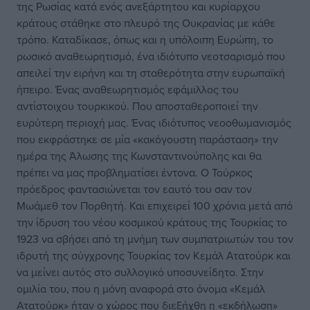
της Ρωσίας κατά ενός ανεξάρτητου και κυρίαρχου
κράτους στάθηκε στο πλευρό της Ουκρανίας με κάθε
τρόπο. Καταδίκασε, όπως και η υπόλοιπη Ευρώπη, το
ρωσικό αναθεωρητισμό, ένα ιδιότυπο νεοτσαρισμό που
απειλεί την ειρήνη και τη σταθερότητα στην ευρωπαϊκή
ήπειρο. Ένας αναθεωρητισμός εφάμιλλος του
αντίστοιχου τουρκικού. Που αποσταθεροποιεί την
ευρύτερη περιοχή μας. Ένας ιδιότυπος νεοοθωμανισμός
που εκφράστηκε σε μία «κακόγουστη παράσταση» την
ημέρα της Άλωσης της Κωνσταντινούπολης και θα
πρέπει να μας προβληματίσει έντονα. Ο Τούρκος
πρόεδρος φαντασιώνεται τον εαυτό του σαν τον
Μωάμεθ τον Πορθητή. Και επιχειρεί 100 χρόνια μετά από
την ίδρυση του νέου κοσμικού κράτους της Τουρκίας το
1923 να σβήσει από τη μνήμη των συμπατριωτών του τον
ιδρυτή της σύγχρονης Τουρκίας τον Κεμάλ Ατατούρκ και
να μείνει αυτός στο συλλογικό υποσυνείδητο. Στην
ομιλία του, που η μόνη αναφορά στο όνομα «Κεμάλ
Ατατούρκ» ήταν ο χώρος που διεξήχθη η «εκδήλωση»