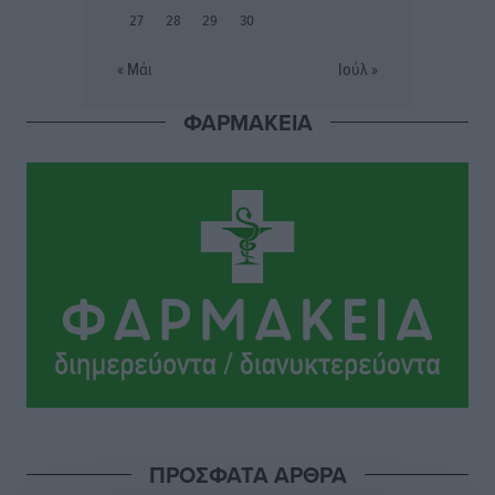
27
28
29
30
Εθνικός Αρχίπολης: Μεγάλο βήμα προόδου η ίδρυση
« Μάι
Ιούλ »
Ακαδημίας
Αθλητικά
•
πριν 10 ώρες
ΦΑΡΜΑΚΕΙΑ
Ιππότες: Με το βλέμμα στραμμένο στο μέλλον
Αθλητικά
•
πριν 10 ώρες
ΠΑΜΕ ΣΤΟΙΧΗΜΑ: Περισσότερα από 95 εκατομμύρια
ευρώ σε κέρδη μοίρασε τον Ιούλιο
Αθλητικά
•
πριν 10 ώρες
Ολοκλήρωση του έργου αναβάθμισης των
υποδομών του Νεστορίδειου Μελάθρου
Τοπικές Ειδήσεις
•
πριν 11 ώρες
ΠΡΟΣΦΑΤΑ ΑΡΘΡΑ
Γ.Σ. Διαγόρας: Στα «κυανέρυθρα» ο Janni Pembe