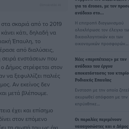
Dimokratiki AI
για τα drones, με τον προσ
ανάδοχο στο…
Η επιτροπή διαγωνισμού
 στα σκαριά από το 2019
ολοκλήρωσε τον έλεγχο τ
 κάνει κάτι, δηλαδή να
δικαιολογητικών και των
ιακή Έπαυλη, το
οικονομικών προσφορών…
έρασε από διαλύσεις,
ρη σειρά ενστάσεων που
Νέες «περιπέτειες» με την
 ο Δήμος στρέφεται στον
ανάδοχο του έργου
αποκατάστασης του κτηρίο
ν να ξεφυλλίζει παλιές
Ροδιακής Επαυλης
ιμος. Αν εκείνος δεν
Ενσταση με την οποία ζητεί
και μετά βλέπουμε.
ακυρωθεί απόφαση με την
κηρύχθηκε…
τεια έχει και επίσημο
δίνει στον επόμενο
Οι παραλίες περιμένουν
ει τη σιωπή του ως όχι,
ναυαγοσώστες και ο Δήμος