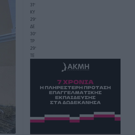
31
°
ΚΥ
29
°
ΔΕ
30
°
ΤΡ
29
°
ΤΕ