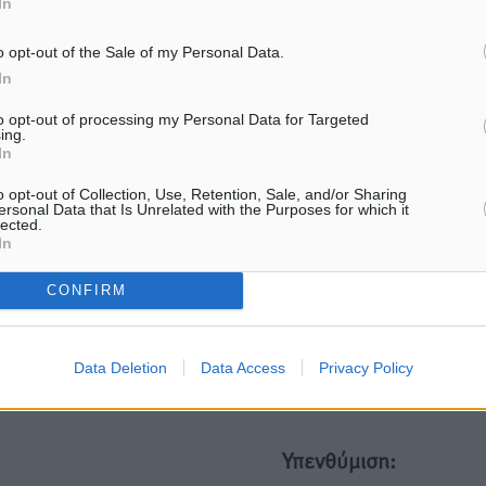
In
ματα αναζήτησης
o opt-out of the Sale of my Personal Data.
In
ε μας στο Google News ★ ↗
to opt-out of processing my Personal Data for Targeted
ήστε
ing.
In
o opt-out of Collection, Use, Retention, Sale, and/or Sharing
ersonal Data that Is Unrelated with the Purposes for which it
lected.
In
ΙΑΒΑΣΕ ΕΠΙΣΗΣ
CONFIRM
ΔΗΜΟ-ΚΡΊΣΕΙΣ
ΔΗΜΟ-ΚΡΊΣΕΙΣ
Η Ρόδος περιμένει και οι θεσμοί
Τα Γλυπτά του Παρθενώνα
της λογομαχούν
προσωπικό δώρο στον Τρ
Data Deletion
Data Access
Privacy Policy
8.08.26 · 11:56
08.08.26 · 11:54
Υπενθύμιση: