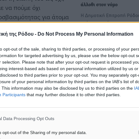
άλλοθι στον νόμο
ε να πούμε όχι
Η Δημοτική Επιτροπή Ρόδο
ροσβασιμότητας για άτομα
ενέκρινε ομόφωνα την απε
κεδαστική με μια σύμβαση
διαπραγμάτευση με 3
λο παραλαβής που ήρθε
ική της Ρόδου -
Do Not Process My Personal Information
ναυαγοσωστικές…
ς και διαδρομές που θα
to opt-out of the sale, sharing to third parties, or processing of your per
Πέντε έδρες, πέντε κόμματ
formation for targeted advertising by us, please use the below opt-out s
r selection. Please note that after your opt-out request is processed y
μια Νέα Δημοκρατία που ψ
eing interest-based ads based on personal information utilized by us or
τις άλλες 4
σει αν θα τελειώσει
disclosed to third parties prior to your opt-out. You may separately opt-
Το 2023 η Νέα Δημοκρατία
αζήτηση ανάδοχου από την
losure of your personal information by third parties on the IAB’s list of
και τις 5 έδρες των
. This information may also be disclosed by us to third parties on the
IA
ανά το 2030.
Δωδεκανήσων…
Participants
that may further disclose it to other third parties.
l Data Processing Opt Outs
Ανάδοχος
o opt-out of the Sharing of my personal data.