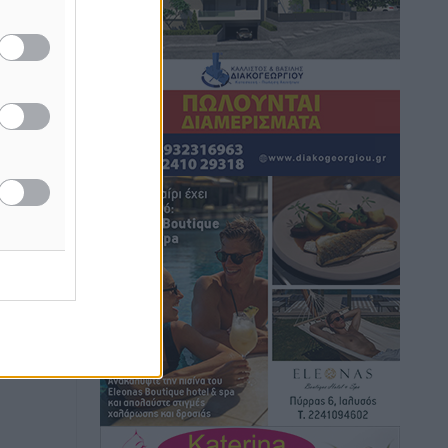
Ειδήσεις
•
πριν 6 ώρες
Γ. Χατζημάρκος: “Δύο μεγάλες
δεσμεύσεις Γεωργιάδη” – Κίνητρα για
τους γιατρούς των νησιών και
συνεργασία Ρόδου με το Αττικόν για το
Ακτινοθεραπευτικό
Τοπικές Ειδήσεις
•
πριν 6 ώρες
Σούπερ μάρκετ: Διευρύνεται η εθνική
πρωτοβουλία για τις τιμές – Eρχονται
νέες συμμετοχές εταιρειών
 ως
αμπ
Ειδήσεις
•
πριν 6 ώρες
Συνελήφθησαν έξι άτομα για
ηχορύπανση από καταστήματα στο
Νότιο Αιγαίο