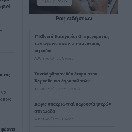
ωρινό
Ροή ειδήσεων
ων
Γ’ Εθνική Κατηγορία: Οι ημερομηνίες
των αγωνιστικών της κανονικής
περιόδου
Αθλητικά
•
πριν 5 ώρες
Συνελήφθησαν δύο άτομα στην
υ της
Κάρπαθο για άγρα πελατών
Τοπικές Ειδήσεις
•
πριν 5 ώρες
 να
 οποία
Χωρίς υποχρεωτική παρουσία μικρών
στη 12άδα
Αθλητικά
•
πριν 6 ώρες
 ψάχνει