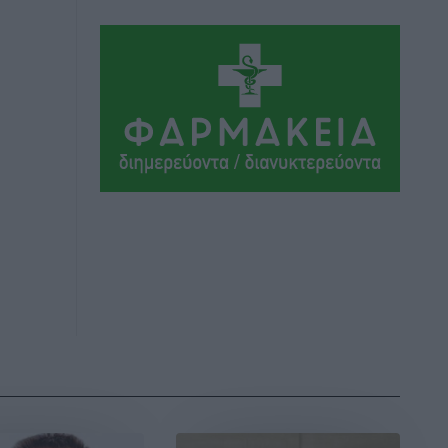
ΣΕΓΑΣ: Πιστώθηκαν τα έξοδα
μετακίνησης του Πανελληνίου
Πρωταθλήματος Κ20 στα σωματεία
Αθλητικά
•
πριν 7 ώρες
Ευρωπαϊκό Πρωτάθλημα Στίβου: Πότε
αγωνίζονται η Μαγκούλια, η
Σπανουδάκη και ο Κριτούλης
Αθλητικά
•
πριν 7 ώρες
Εθνική Παίδων: Ο Χριστοδούλου και η
καλύτερη φουρνιά των τελευταίων
ετών
Αθλητικά
•
πριν 7 ώρες
Διαγόρας: Ανανέωσε ο Μιχάλης
Χατζηγεωργίου
Αθλητικά
•
πριν 7 ώρες