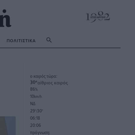
ΠΟΛΙΤΙΣΤΙΚΆ
o καιρός τώρα:
αίθριος καιρός
30
°
86
%
10
km/h
ΝΔ
29
30
°/
°
06:18
20:06
πρόγνωση: