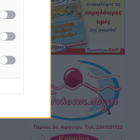
Τοπικές Ειδήσεις
•
πριν 9 ώρες
Iατρικός Σύλλογος Ροδου προς Α.
Γεωργιάδη: Στρατηγικές Προτάσεις για
την Ενίσχυση της Δημόσιας Υγείας στη
Νησιωτική Ελλάδα και στα
Νοσοκομεία της Γ΄ Ζώνης
Τοπικές Ειδήσεις
•
πριν 9 ώρες
Πάνθηρες: Ξεκίνησαν αισιόδοξοι για
την παρθενική “πτήση” τους
Αθλητικά
•
πριν 9 ώρες
Άρης Αρχαγγέλου: Στο πλευρό του
άτυχου Ιάκωβου Θωμά
Αθλητικά
•
πριν 9 ώρες