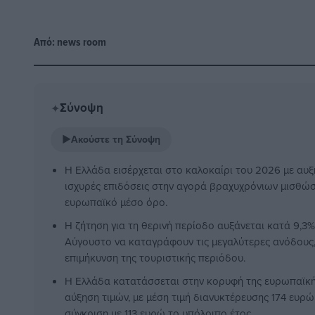
Από:
news room
Σύνοψη
✦
▶
Ακούστε τη Σύνοψη
Η Ελλάδα εισέρχεται στο καλοκαίρι του 2026 με αυξ
ισχυρές επιδόσεις στην αγορά βραχυχρόνιων μισθώ
ευρωπαϊκό μέσο όρο.
Η ζήτηση για τη θερινή περίοδο αυξάνεται κατά 9,3%,
Αύγουστο να καταγράφουν τις μεγαλύτερες ανόδους,
επιμήκυνση της τουριστικής περιόδου.
Η Ελλάδα κατατάσσεται στην κορυφή της ευρωπαϊκ
αύξηση τιμών, με μέση τιμή διανυκτέρευσης 174 ευρώ
σύγκριση με 113 ευρώ το υπόλοιπο έτος.