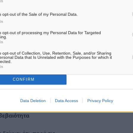
In
ης για την περίοδο Ιουνίου
o opt-out of the Sale of my Personal Data.
ταν κατά τους υπόλοιπους
In
to opt-out of processing my Personal Data for Targeted
ing.
In
ν κορυφή της ευρωπαϊκής
η δυνατότητα αύξησης
o opt-out of Collection, Use, Retention, Sale, and/or Sharing
ersonal Data that Is Unrelated with the Purposes for which it
επερνώντας ακόμη και
lected.
In
όπως η Κροατία και η
emium 37,6% και μέση τιμή
CONFIRM
ογαλία η αντίστοιχη
ερινή τιμή τα 160 ευρώ.
Data Deletion
Data Access
Privacy Policy
βεβαιότητα