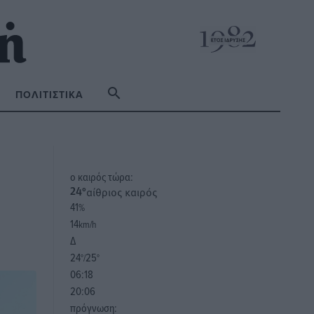
ΠΟΛΙΤΙΣΤΙΚΆ
o καιρός τώρα:
αίθριος καιρός
24
°
41
%
14
km/h
Δ
24
25
°/
°
06:18
20:06
πρόγνωση: