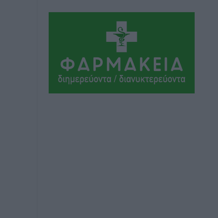
Αθλητικά
•
πριν 11 ώρες
Συνελήφθη 37χρονη στη Ρόδο γιατί
είχε αφήσει τα τρία ανήλικα παιδιά της
χωρίς επιτήρηση
Τοπικές Ειδήσεις
•
πριν 11 ώρες
Σταυρός Καλυθιών: Απέκτησε την
Φωτεινή Πιζάνια
Αθλητικά
•
πριν 12 ώρες
Το Yucatan Show έρχεται στη Ρόδο με
τον Frankie Lluc
Πολιτιστικά
•
πριν 13 ώρες
Σι Τζέι Χάρις: «Να πανηγυρίσουμε
πολλές νίκες μαζί»