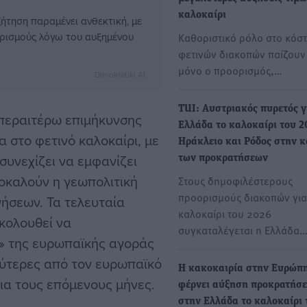
καλοκαίρι
ζήτηση παραμένει ανθεκτική, με
ρισμούς λόγω του αυξημένου
Καθοριστικό ρόλο στο κόστ
φετινών διακοπών παίζουν 
μόνο ο προορισμός,…
Dimokratiki AI
TUI: Αυστριακός πυρετός γ
 περαιτέρω επιμήκυνσης
Ελλάδα το καλοκαίρι του 2
α στο φετινό καλοκαίρι, με
Ηράκλειο και Ρόδος στην 
υνεχίζει να εμφανίζει
των προκρατήσεων
ροκαλούν η γεωπολιτική
Στους δημοφιλέστερους
προορισμούς διακοπών για
νήσεων. Τα τελευταία
καλοκαίρι του 2026
ακολουθεί να
συγκαταλέγεται η Ελλάδα
ς» της ευρωπαϊκής αγοράς
λύτερες από τον ευρωπαϊκό
Η κακοκαιρία στην Ευρώπ
ια τους επόμενους μήνες.
φέρνει αύξηση προκρατήσ
στην Ελλάδα το καλοκαίρι 