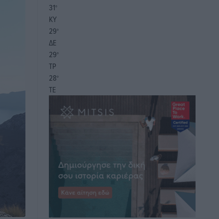
31
°
ΚΥ
29
°
ΔΕ
29
°
ΤΡ
28
°
ΤΕ