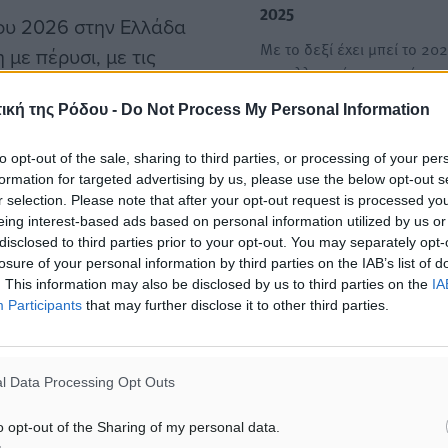
2025
του 2026 στην Ελλάδα
Με το δεξί έχει μπεί το 202
με πέρυσι, με τις
τον ελληνικό τουρισμό, με
υ 3,9 εκατομμύρια
ική της Ρόδου -
Do Not Process My Personal Information
γράφεται στους βασικούς
Apollo: Πρωτοφανές ρεκόρ
ιος εμφανίζει αύξηση
προκρατήσεων για το καλοκ
to opt-out of the sale, sharing to third parties, or processing of your per
ρή παραμένει και η εικόνα
πρωταγωνίστρια την Ελλά
formation for targeted advertising by us, please use the below opt-out s
r selection. Please note that after your opt-out request is processed y
υ επιβεβαιώνει ότι η
Ρεκόρ προκρατήσεων των
eing interest-based ads based on personal information utilized by us or
α επεκτείνεται χρονικά.
Σουηδών για τη σεζόν του 
disclosed to third parties prior to your opt-out. You may separately opt-
με μεγάλη νικήτρια…
losure of your personal information by third parties on the IAB’s list of
. This information may also be disclosed by us to third parties on the
IA
ική της, αλλά καταφέρνει
Participants
that may further disclose it to other third parties.
όπου η συνολική αύξηση
%. Παράλληλα, η Ελλάδα
m τιμών στην Ευρώπη,
l Data Processing Opt Outs
ι κατά 55% τους
o opt-out of the Sharing of my personal data.
η χρονιά. Είναι