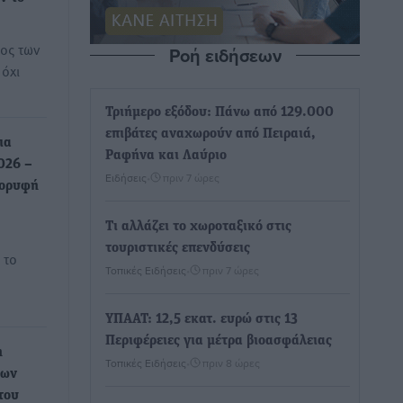
ος των
Ροή ειδήσεων
όχι
Τριήμερο εξόδου: Πάνω από 129.000
επιβάτες αναχωρούν από Πειραιά,
ια
Ραφήνα και Λαύριο
026 –
Ειδήσεις
•
πριν 7 ώρες
κορυφή
Τι αλλάζει το χωροταξικό στις
τουριστικές επενδύσεις
 το
Τοπικές Ειδήσεις
•
πριν 7 ώρες
…
ΥΠΑΑΤ: 12,5 εκατ. ευρώ στις 13
Περιφέρειες για μέτρα βιοασφάλειας
η
Τοπικές Ειδήσεις
•
πριν 8 ώρες
εων
του