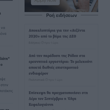
Ροή ειδήσεων
α
 να
Αποκαλυπτήρια για την «Ατζέντα
μένα
2030» από το βήμα της ΔΕΘ
Ειδήσεις
•
πριν 1 ώρα
Από την παράδοση της Ρόδου στα
πλάτη"
ερευνητικά εργαστήρια: Το μελεκούνι
 ο
αποκτά διεθνές επιστημονικό
ενδιαφέρον
αψε
Πολιτιστικά
•
πριν 1 ώρα
 στην
σοτάκης
Επίσκεψη θα πραγματοποιήσει στη
Λέρο τον Σεπτέμβριο η Όλγα
Κεφαλογιάννη