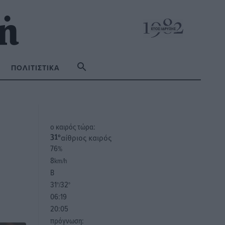
ΠΟΛΙΤΙΣΤΙΚΆ
o καιρός τώρα:
αίθριος καιρός
31
°
76
%
8
km/h
Β
31
32
°/
°
06:19
20:05
πρόγνωση: