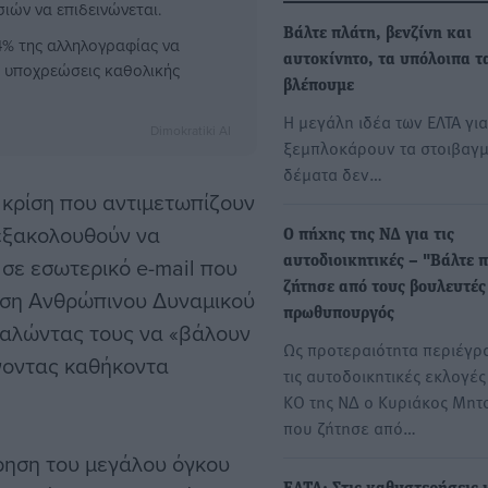
ιών να επιδεινώνεται.
Βάλτε πλάτη, βενζίνη και
,4% της αλληλογραφίας να
αυτοκίνητο, τα υπόλοιπα τ
ς υποχρεώσεις καθολικής
βλέπουμε
Η μεγάλη ιδέα των ΕΛΤΑ για
Dimokratiki AI
ξεμπλοκάρουν τα στοιβαγ
δέματα δεν…
 κρίση που αντιμετωπίζουν
εξακολουθούν να
Ο πήχης της ΝΔ για τις
σε εσωτερικό e-mail που
αυτοδιοικητικές – "Βάλτε 
ζήτησε από τους βουλευτές
υνση Ανθρώπινου Δυναμικού
πρωθυπουργός
 καλώντας τους να «βάλουν
Ως προτεραιότητα περιέγρ
νοντας καθήκοντα
τις αυτοδοικητικές εκλογές
ΚΟ της ΝΔ ο Κυριάκος Μητ
που ζήτησε από…
ρηση του μεγάλου όγκου