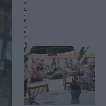
32
°
ΔΕ
29
°
ΤΡ
29
°
ΤΕ
29
°
ΠΕ