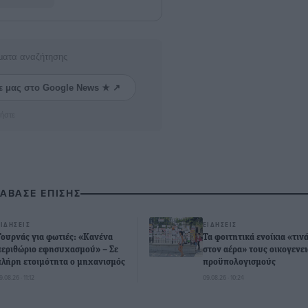
ματα αναζήτησης
ε μας στο Google News ★ ↗
ήστε
ΙΑΒΑΣΕ ΕΠΙΣΗΣ
ΕΙΔΉΣΕΙΣ
ΕΙΔΉΣΕΙΣ
Τουρνάς για φωτιές: «Κανένα
Τα φοιτητικά ενοίκια «τιν
περιθώριο εφησυχασμού» – Σε
στον αέρα» τους οικογενε
πλήρη ετοιμότητα ο μηχανισμός
προϋπολογισμούς
9.08.26 · 11:12
09.08.26 · 10:24