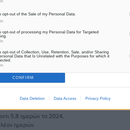
In
η συμμετοχή τους,
ιμένου στη συνέχεια να
o opt-out of the Sale of my Personal Data.
για την ακριβή ημέρα και
In
αι για το σημείο
to opt-out of processing my Personal Data for Targeted
ing.
In
o opt-out of Collection, Use, Retention, Sale, and/or Sharing
σχηματισμού των
ersonal Data that Is Unrelated with the Purposes for which it
lected.
 δυσκολεύονται
In
βλήματα, με την ποιότητα
CONFIRM
ημάδια δραματικής
σημες μετρήσεις, οι χρόνοι
ης προτεραιότητας
Data Deletion
Data Access
Privacy Policy
ια παράδοσης
αντι 5,8 ημερών το 2024,
λέον ημερών.