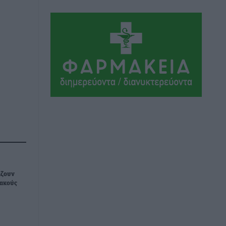
Τοπικές Ειδήσεις
•
πριν 5 ώρες
Ακαθάριστα οικόπεδα: Τι γίνεται όταν
ο ιδιοκτήτης δεν τα καθαρίσει – Πώς
κινούνται δήμοι και ΠΣ, ποιος
πληρώνει τον λογαριασμό
Τοπικές Ειδήσεις
•
πριν 5 ώρες
Πού κινούνται οι κρατήσεις last
minute σε Ελλάδα από Γερμανούς
Ειδήσεις
•
πριν 5 ώρες
Οδηγός στη Ρόδο τράκαρε σταθμευμένο
αυτοκίνητο, παρέσυρε 72χρονο και
άζουν
διέφυγε
ιακούς
Τοπικές Ειδήσεις
•
πριν 6 ώρες
Το νέο Ειδικό Χωροταξικό για τον