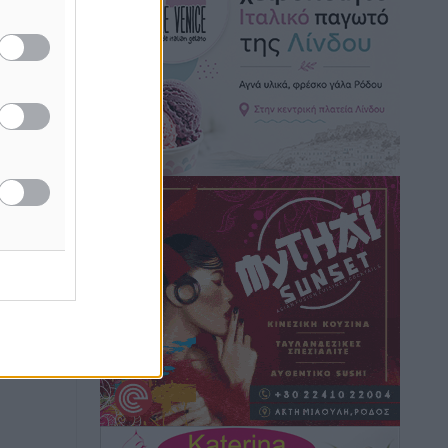
Καιρός: Επιμένουν οι υψηλές
θερμοκρασίες – Ισχυρά μελτέμια έως 9
μποφόρ, σε «Red Code» 6 περιοχές
Τοπικές Ειδήσεις
•
πριν 4 ώρες
Τα φοιτητικά ενοίκια «τινάζουν στον
αέρα» τους οικογενειακούς
προϋπολογισμούς
Ειδήσεις
•
πριν 4 ώρες
Δύο νέοι ξενώνες παραδόθηκαν στις
Ένοπλες Δυνάμεις στη νήσο Ρω
Τοπικές Ειδήσεις
•
πριν 5 ώρες
Συνεχίζεται η έξοδος του Αυγούστου –
Πάνω από 34.000 αναχωρούν σήμερα
μόνο από τον Πειραιά