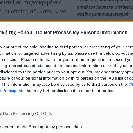
ευτεί σε συγκεκριμένες
ΕΛΤΑ: Στις καθυστερήσεις 
επιπλέον λουκέτα «πνίγετα
ς, οι οποίες αδυνατούν να
σχέδιο μετασχηματισμού
Με τη σκληρή πραγματικότ
των τεράστιων
ική της Ρόδου -
Do Not Process My Personal Information
μείου, το οποίο έχει στη
καθυστερήσεων στην επίδ
δεμάτων που συχνά ξεπερ
συγκεκριμένη περιοχή
to opt-out of the sale, sharing to third parties, or processing of your per
και τον…
formation for targeted advertising by us, please use the below opt-out s
 αποτέλεσμα οι
r selection. Please note that after your opt-out request is processed y
ρεάζουν αρνητικά την
eing interest-based ads based on personal information utilized by us or
Γιατί οι καθυστερήσεις των
ηση ζητά από τους
disclosed to third parties prior to your opt-out. You may separately opt-
παραδόσεων έγιναν κανόνα
losure of your personal information by third parties on the IAB’s list of
τη διανομή αντικειμένων,
τα ΕΛΤΑ
. This information may also be disclosed by us to third parties on the
IA
, εφόσον διαθέτουν, τα
Participants
that may further disclose it to other third parties.
Τα τελευταία χρόνια, στο ν
κίνητο θα συμμετέχουν ως
δεν βρέθηκαν μόνο οι
οικονομικές επιδόσεις των
α ομάδων δύο ατόμων για
l Data Processing Opt Outs
o opt-out of the Sharing of my personal data.