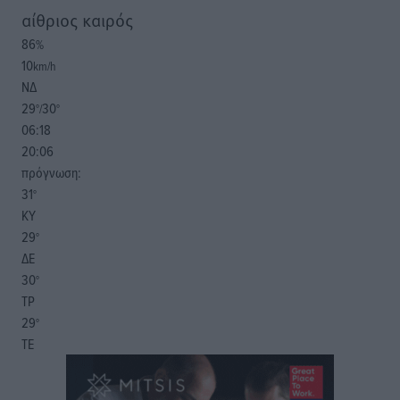
αίθριος καιρός
86
%
10
km/h
ΝΔ
29
30
°/
°
06:18
20:06
πρόγνωση:
31
°
ΚΥ
29
°
ΔΕ
30
°
ΤΡ
29
°
ΤΕ