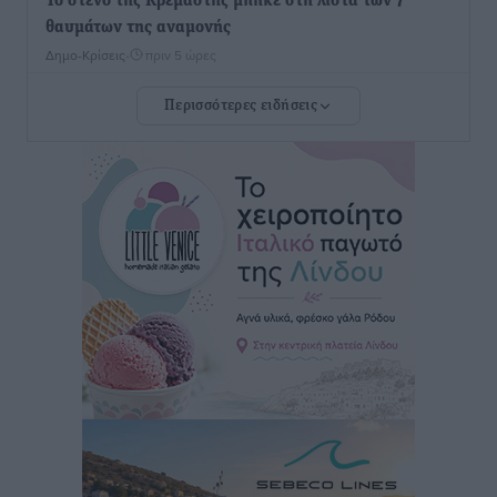
Το στενό της Κρεμαστής μπήκε στη λίστα των 7
θαυμάτων της αναμονής
Δημο-Κρίσεις
•
πριν 5 ώρες
Περισσότερες ειδήσεις
ΣΕΤΕ: Σημαντική θεσμική εξέλιξη η ΚΥΑ για το ΕΧΠ
για τον τουρισμό
Ειδήσεις
•
πριν 6 ώρες
Γ. Χατζημάρκος: “Δύο μεγάλες δεσμεύσεις
Γεωργιάδη” – Κίνητρα για τους γιατρούς των νησιών
και συνεργασία Ρόδου με το Αττικόν για το
Ακτινοθεραπευτικό
Τοπικές Ειδήσεις
•
πριν 6 ώρες
Σούπερ μάρκετ: Διευρύνεται η εθνική πρωτοβουλία
για τις τιμές – Eρχονται νέες συμμετοχές εταιρειών
Ειδήσεις
•
πριν 6 ώρες