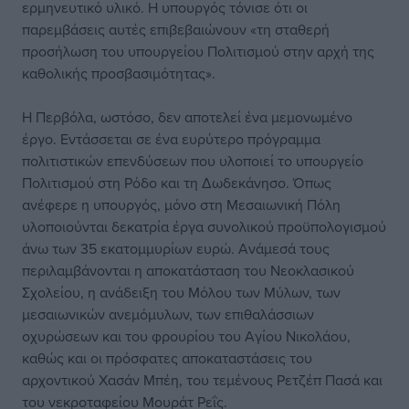
ερμηνευτικό υλικό. Η υπουργός τόνισε ότι οι
παρεμβάσεις αυτές επιβεβαιώνουν «τη σταθερή
προσήλωση του υπουργείου Πολιτισμού στην αρχή της
καθολικής προσβασιμότητας».
Η Περβόλα, ωστόσο, δεν αποτελεί ένα μεμονωμένο
έργο. Εντάσσεται σε ένα ευρύτερο πρόγραμμα
πολιτιστικών επενδύσεων που υλοποιεί το υπουργείο
Πολιτισμού στη Ρόδο και τη Δωδεκάνησο. Όπως
ανέφερε η υπουργός, μόνο στη Μεσαιωνική Πόλη
υλοποιούνται δεκατρία έργα συνολικού προϋπολογισμού
άνω των 35 εκατομμυρίων ευρώ. Ανάμεσά τους
περιλαμβάνονται η αποκατάσταση του Νεοκλασικού
Σχολείου, η ανάδειξη του Μόλου των Μύλων, των
μεσαιωνικών ανεμόμυλων, των επιθαλάσσιων
οχυρώσεων και του φρουρίου του Αγίου Νικολάου,
καθώς και οι πρόσφατες αποκαταστάσεις του
αρχοντικού Χασάν Μπέη, του τεμένους Ρετζέπ Πασά και
του νεκροταφείου Μουράτ Ρεΐς.