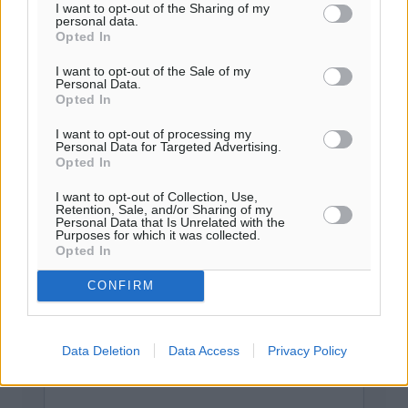
I want to opt-out of the Sharing of my
personal data.
Opted In
Το E-mail δεν θα δημοσιευτεί.
I want to opt-out of the Sale of my
Πρέπει να συμπληρωθούν όλα τα πεδία για την
Personal Data.
υποβολή του σχολίου.
Opted In
I want to opt-out of processing my
Όνοματεπώνυμο
Email
Personal Data for Targeted Advertising.
Opted In
I want to opt-out of Collection, Use,
Retention, Sale, and/or Sharing of my
Personal Data that Is Unrelated with the
Φύλαξε τα στοιχεία μου για την επόμενη φορά.
Purposes for which it was collected.
Opted In
CONFIRM
Data Deletion
Data Access
Privacy Policy