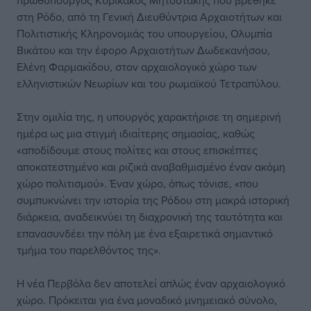
πρωθυπουργός Κυρικάκος Μητσοτάκης που βρέθηκε
στη Ρόδο, από τη Γενική Διευθύντρια Αρχαιοτήτων και
Πολιτιστικής Κληρονομιάς του υπουργείου, Ολυμπία
Βικάτου και την έφορο Αρχαιοτήτων Δωδεκανήσου,
Ελένη Φαρμακίδου, στον αρχαιολογικό χώρο των
ελληνιστικών Νεωρίων και του ρωμαϊκού Τετραπύλου.
Στην ομιλία της, η υπουργός χαρακτήρισε τη σημερινή
ημέρα ως μια στιγμή ιδιαίτερης σημασίας, καθώς
«αποδίδουμε στους πολίτες και στους επισκέπτες
αποκατεστημένο και ριζικά αναβαθμισμένο έναν ακόμη
χώρο πολιτισμού». Έναν χώρο, όπως τόνισε, «που
συμπυκνώνει την ιστορία της Ρόδου στη μακρά ιστορική
διάρκεια, αναδεικνύει τη διαχρονική της ταυτότητα και
επανασυνδέει την πόλη με ένα εξαιρετικά σημαντικό
τμήμα του παρελθόντος της».
Η νέα Περβόλα δεν αποτελεί απλώς έναν αρχαιολογικό
χώρο. Πρόκειται για ένα μοναδικό μνημειακό σύνολο,