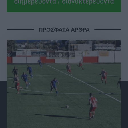
Αθλητικά
•
πριν 6 ώρες
Γ.Σ. Διαγόρας: Το οργανόγραμμα των Ακαδημιών
Αθλητικά
•
πριν 7 ώρες
ΠΡΟΣΦΑΤΑ ΑΡΘΡΑ
Σταυρός Καλυθιών: Απέκτησε και την Ειρήνη
Καρελλάκη
Αθλητικά
•
πριν 7 ώρες
Πρωτάθλημα Καλαθοσφαίρισης Δικηγορικών
Συλλόγων Ελλάδας και Κύπρου: Η Ρόδος φιλοξένησε
με επιτυχία την 17η διοργάνωση
Αθλητικά
•
πριν 7 ώρες
Φοιτητική στέγη: «Φωτιά» τα ενοίκια σε Αθήνα και
Θεσσαλονίκη – Έως 800 ευρώ στο Ρέθυμνο
Ειδήσεις
•
πριν 8 ώρες