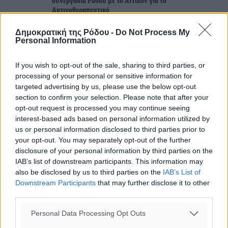
συνεργασία Ρόδου με το Αττικόν για το
Ακτινοθεραπευτικό
08.08.26 · 11:27
Δημοκρατική της Ρόδου -
Do Not Process My
ΤΟΠΙΚΈΣ ΕΙΔΉΣΕΙΣ
Personal Information
Συνελήφθησαν έξι άτομα για ηχορύπανση από
καταστήματα στο Νότιο Αιγαίο
If you wish to opt-out of the sale, sharing to third parties, or
08.08.26 · 11:15
processing of your personal or sensitive information for
targeted advertising by us, please use the below opt-out
Σχολιασμός Άρθρου
section to confirm your selection. Please note that after your
opt-out request is processed you may continue seeing
interest-based ads based on personal information utilized by
Τα σχόλια εκφράζουν αποκλειστικά τον εκάστοτε
us or personal information disclosed to third parties prior to
σχολιαστή. Η Δημοκρατική δεν υιοθετεί αυτές τις
your opt-out. You may separately opt-out of the further
απόψεις. Διατηρούμε το δικαίωμα να διαγράψουμε όποια
disclosure of your personal information by third parties on the
IAB’s list of downstream participants. This information may
σχόλια θεωρούμε προσβλητικά ή περιέχουν ύβρεις, χωρίς
also be disclosed by us to third parties on the
IAB’s List of
καμμία προειδοποίηση. Χρήστες που δεν τηρούν τους
Downstream Participants
that may further disclose it to other
όρους χρήσης αποκλείονται.
third parties.
Personal Data Processing Opt Outs
Προσθέστε ένα σχόλιο