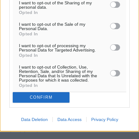
I want to opt-out of the Sharing of my
personal data.
ΣΥΝΕΝΤΕΎΞΕΙΣ
Opted In
Παύλος Χρηστίδης: Η εμπιστοσύνη των πολιτών είναι η
μεγαλύτερη πολιτική μάχη της επόμενης ημέρας
I want to opt-out of the Sale of my
02.08.26 · 08:12
Personal Data.
Opted In
ΣΥΝΕΝΤΕΎΞΕΙΣ
Ντίνα Σβύνου: «Ο ελληνικός τουρισμός έχει αποδείξει
I want to opt-out of processing my
Personal Data for Targeted Advertising.
ότι μπορεί να ξεπερνά κρίσεις και δυσκολίες»
Opted In
02.08.26 · 08:11
I want to opt-out of Collection, Use,
Retention, Sale, and/or Sharing of my
Σχολιασμός Άρθρου
Personal Data that Is Unrelated with the
Purposes for which it was collected.
Opted In
Τα σχόλια εκφράζουν αποκλειστικά τον εκάστοτε
CONFIRM
σχολιαστή. Η Δημοκρατική δεν υιοθετεί αυτές τις
απόψεις. Διατηρούμε το δικαίωμα να διαγράψουμε όποια
σχόλια θεωρούμε προσβλητικά ή περιέχουν ύβρεις, χωρίς
Data Deletion
Data Access
Privacy Policy
καμμία προειδοποίηση. Χρήστες που δεν τηρούν τους
όρους χρήσης αποκλείονται.