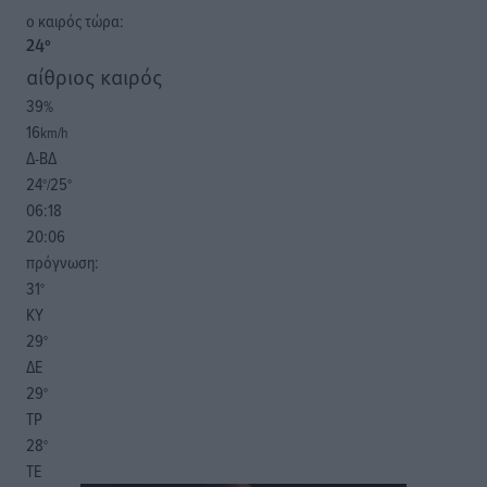
o καιρός τώρα:
24
°
αίθριος καιρός
39
%
16
km/h
Δ-ΒΔ
24
25
°/
°
06:18
20:06
πρόγνωση:
31
°
ΚΥ
29
°
ΔΕ
29
°
ΤΡ
28
°
ΤΕ