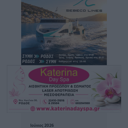
Άρης Αρχαγγέλου: Στο πλευρό του άτυχου Ιάκωβου
Θωμά
Αθλητικά
•
πριν 9 ώρες
Φοίβος: Η μεγάλη επιστροφή του Μπρένο Σαλβατιέρα
Αθλητικά
•
πριν 9 ώρες
Κλεάνθης: Έτοιμες οι κάρτες διαρκείας της νέας
σεζόν
Αθλητικά
•
πριν 9 ώρες
Ατρόμητος Διμυλιάς: Ο Μαργαρίτης και μία
αδιαπραγμάτευτη φιλοσοφία
Αθλητικά
•
πριν 9 ώρες
Γ.Σ. Διαγόρας: Επέστρεψε στις Ακαδημίες η Ειρήνη
Ιούνιος 2026
Παπαεμμανουήλ