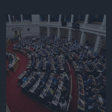
βλέμμα στη ΔΕΘ και τις εκλογές του 2027
Ειδήσεις
•
πριν 14 ώρες
Γ. Χατζημάρκος από το Μέγαρο Μαξίμου: “Ο
τουρισμός μπορεί να γίνει ο μεγαλύτερος πελάτης της
ελληνικής βιομηχανίας”
Τοπικές Ειδήσεις
•
πριν 14 ώρες
Έρευνα ΕΟΤ: Οι Ευρωπαίοι ταξιδιώτες «ψηφίζουν»
Ελλάδα
Ειδήσεις
•
πριν 14 ώρες
Άκυρες οι εγκύκλιοι που δεν αναρτώνται,
υποχρεωτική η δημοσίευσή τους από την 1η
Οκτωβρίου
Ειδήσεις
•
πριν 14 ώρες
Καύσιμα: «Καίνε» οι τιμές και στα νησιά μας – Γιατί