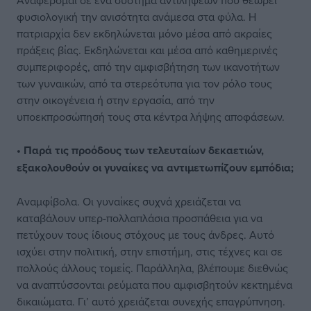
Αναφέρομαι σε ένα σύστημα αντιλήψεων που θεωρεί
φυσιολογική την ανισότητα ανάμεσα στα φύλα. Η
πατριαρχία δεν εκδηλώνεται μόνο μέσα από ακραίες
πράξεις βίας. Εκδηλώνεται και μέσα από καθημερινές
συμπεριφορές, από την αμφισβήτηση των ικανοτήτων
των γυναικών, από τα στερεότυπα για τον ρόλο τους
στην οικογένεια ή στην εργασία, από την
υποεκπροσώπησή τους στα κέντρα λήψης αποφάσεων.
• Παρά τις προόδους των τελευταίων δεκαετιών,
εξακολουθούν οι γυναίκες να αντιμετωπίζουν εμπόδια;
Αναμφίβολα. Οι γυναίκες συχνά χρειάζεται να
καταβάλουν υπερ-πολλαπλάσια προσπάθεια για να
πετύχουν τους ίδιους στόχους με τους άνδρες. Αυτό
ισχύει στην πολιτική, στην επιστήμη, στις τέχνες και σε
πολλούς άλλους τομείς. Παράλληλα, βλέπουμε διεθνώς
να αναπτύσσονται ρεύματα που αμφισβητούν κεκτημένα
δικαιώματα. Γι’ αυτό χρειάζεται συνεχής επαγρύπνηση.