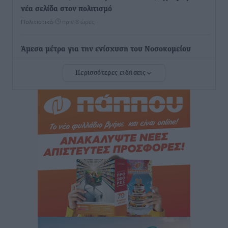
νέα σελίδα στον πολιτισμό
Πολιτιστικά
•
πριν 8 ώρες
Άμεσα μέτρα για την ενίσχυση του Νοσοκομείου
Ρόδου και αντιμετώπιση των ελλείψεων προσωπικού
Περισσότερες ειδήσεις
ανακοίνωσε ο Άδωνις Γεωργιάδης
Τοπικές Ειδήσεις
•
πριν 8 ώρες
Iατρικός Σύλλογος Ροδου προς Α. Γεωργιάδη:
Στρατηγικές Προτάσεις για την Ενίσχυση της
Δημόσιας Υγείας στη Νησιωτική Ελλάδα και στα
Νοσοκομεία της Γ΄ Ζώνης
Τοπικές Ειδήσεις
•
πριν 8 ώρες
Πάνθηρες: Ξεκίνησαν αισιόδοξοι για την παρθενική
“πτήση” τους
Αθλητικά
•
πριν 9 ώρες