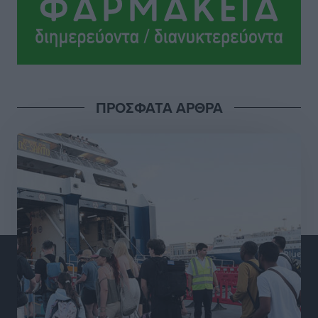
Αθλητικά
•
πριν 12 ώρες
Ροδήλιος: Ο απολογισμός από το Πανελλήνιο
Πρωτάθλημα Πίστας
Αθλητικά
•
πριν 12 ώρες
ΠΡΟΣΦΑΤΑ ΑΡΘΡΑ
Διαγόρας: Μετεγγραφικό ντεμαράζ
Αθλητικά
•
πριν 12 ώρες
Γ.Σ. Διαγόρας: Εντατική προετοιμασία και επιστροφή
Ρίζου στις Ακαδημίες
Αθλητικά
•
πριν 12 ώρες
Εθνική Ανδρών: Ραντεβού στο Telekom Center Athens
Αθλητικά
•
πριν 12 ώρες
ΕΠΟ: Απέσυρε τη στήριξή της στην υποψηφιότητα