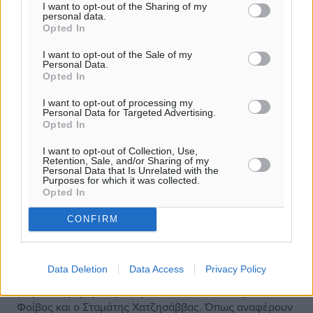
I want to opt-out of the Sharing of my
personal data.
Opted In
I want to opt-out of the Sale of my
Personal Data.
Opted In
I want to opt-out of processing my
Personal Data for Targeted Advertising.
Opted In
I want to opt-out of Collection, Use,
Retention, Sale, and/or Sharing of my
Personal Data that Is Unrelated with the
Purposes for which it was collected.
Opted In
CONFIRM
Φοίβος: Αποχαιρέτησε Χατζησάββα,
κλείνει το ρόστερ
Data Deletion
Data Access
Privacy Policy
Χωριστούς δρόμους αποφάσισαν να ακολουθήσουν ο
Φοίβος και ο Σταμάτης Χατζησάββας. Όπως αναφέρουν