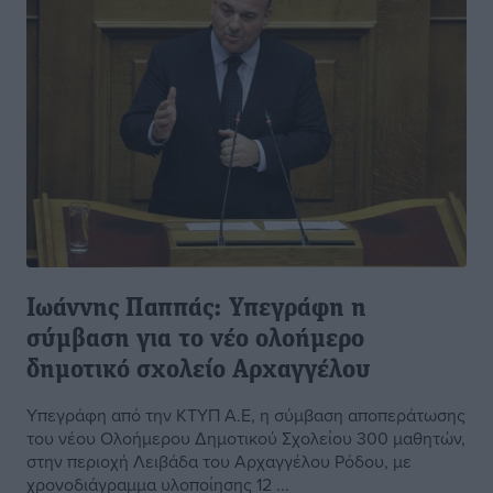
Ιωάννης Παππάς: Υπεγράφη η
σύμβαση για το νέο ολοήμερο
δημοτικό σχολείο Αρχαγγέλου
Υπεγράφη από την ΚΤΥΠ Α.Ε, η σύμβαση αποπεράτωσης
του νέου Ολοήμερου Δημοτικού Σχολείου 300 μαθητών,
στην περιοχή Λειβάδα του Αρχαγγέλου Ρόδου, με
χρονοδιάγραμμα υλοποίησης 12 ...