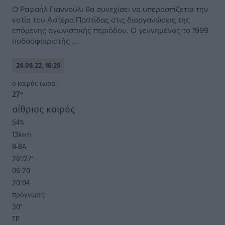
Ο Ραφαήλ Γιαννούλι θα συνεχίσει να υπερασπίζεται την
εστία του Αστέρα Παστίδας στις διοργανώσεις της
επόμενης αγωνιστικής περιόδου. Ο γεννημένος το 1999
ποδοσφαιριστής ...
24.06.22, 16:29
o καιρός τώρα:
27
°
αίθριος καιρός
54
%
13
km/h
Β-ΒΑ
26
27
°/
°
06:20
20:04
πρόγνωση:
30
°
ΤΡ