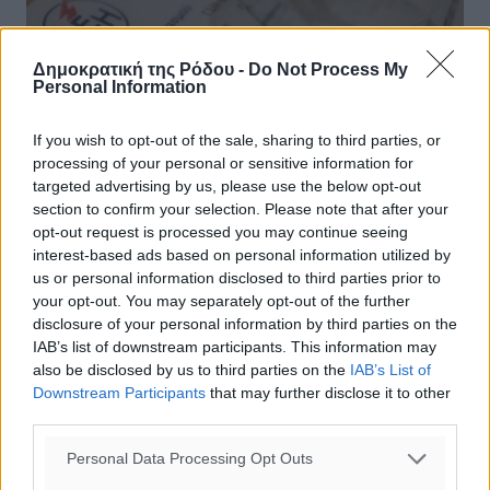
Δημοκρατική της Ρόδου -
Do Not Process My
Personal Information
If you wish to opt-out of the sale, sharing to third parties, or
processing of your personal or sensitive information for
Συνήγορος του Καταναλωτή στη Βουλή
targeted advertising by us, please use the below opt-out
section to confirm your selection. Please note that after your
για τις χρεώσεις στο ρεύμα: «Έχουμε
opt-out request is processed you may continue seeing
πολύ μεγάλη παραβατικότητα -Κάνουν
interest-based ads based on personal information utilized by
ό,τι θέλουν!» – Αιχμές κατά της ΡΑΕ
us or personal information disclosed to third parties prior to
your opt-out. You may separately opt-out of the further
Κυρώσεις για τους παρόχους ηλεκτρικής ενέργειας που
disclosure of your personal information by third parties on the
έχουν παραβατική συμπεριφορά ζήτησε ο Συνήγορος
IAB’s list of downstream participants. This information may
του Καταναλωτή, Λευτέρης Ζαγορίτης, κατά την χθεσινή
also be disclosed by us to third parties on the
IAB’s List of
παρουσίαση της Ετήσιας ...
Downstream Participants
that may further disclose it to other
third parties.
24.06.22, 17:35
Personal Data Processing Opt Outs