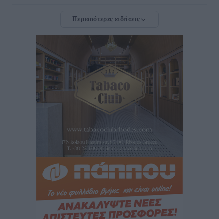
Τοπικές Ειδήσεις
•
πριν 18 ώρες
Περισσότερες ειδήσεις
Τουρνάς για φωτιές: «Κανένα περιθώριο
εφησυχασμού» – Σε πλήρη ετοιμότητα ο μηχανισμός
Ειδήσεις
•
πριν 19 ώρες
Καιρός: Επιμένουν οι υψηλές θερμοκρασίες – Ισχυρά
μελτέμια έως 9 μποφόρ, σε «Red Code» 6 περιοχές
Τοπικές Ειδήσεις
•
πριν 19 ώρες
Τα φοιτητικά ενοίκια «τινάζουν στον αέρα» τους
οικογενειακούς προϋπολογισμούς
Ειδήσεις
•
πριν 19 ώρες
Δύο νέοι ξενώνες παραδόθηκαν στις Ένοπλες
Δυνάμεις στη νήσο Ρω
Τοπικές Ειδήσεις
•
πριν 20 ώρες