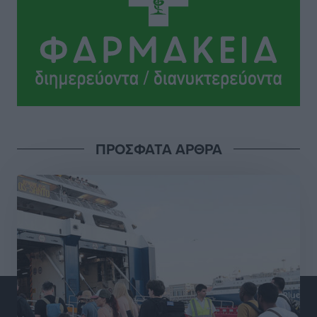
Σι Τζέι Χάρις: «Να πανηγυρίσουμε πολλές νίκες μαζί»
Αθλητικά
•
πριν 8 ώρες
Ροδήλιος: Ο απολογισμός από το Πανελλήνιο
Πρωτάθλημα Πίστας
Αθλητικά
•
πριν 8 ώρες
ΠΡΟΣΦΑΤΑ ΑΡΘΡΑ
Διαγόρας: Μετεγγραφικό ντεμαράζ
Αθλητικά
•
πριν 8 ώρες
Γ.Σ. Διαγόρας: Εντατική προετοιμασία και επιστροφή
Ρίζου στις Ακαδημίες
Αθλητικά
•
πριν 8 ώρες
Εθνική Ανδρών: Ραντεβού στο Telekom Center Athens
Αθλητικά
•
πριν 8 ώρες