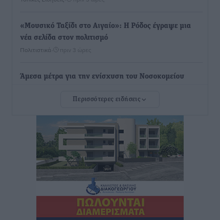
«Μουσικό Ταξίδι στο Αιγαίο»: Η Ρόδος έγραψε μια
νέα σελίδα στον πολιτισμό
Πολιτιστικά
•
πριν 3 ώρες
Άμεσα μέτρα για την ενίσχυση του Νοσοκομείου
Ρόδου και αντιμετώπιση των ελλείψεων προσωπικού
Περισσότερες ειδήσεις
ανακοίνωσε ο Άδωνις Γεωργιάδης
Τοπικές Ειδήσεις
•
πριν 4 ώρες
Iατρικός Σύλλογος Ροδου προς Α. Γεωργιάδη:
Στρατηγικές Προτάσεις για την Ενίσχυση της
Δημόσιας Υγείας στη Νησιωτική Ελλάδα και στα
Νοσοκομεία της Γ΄ Ζώνης
Τοπικές Ειδήσεις
•
πριν 4 ώρες
Πάνθηρες: Ξεκίνησαν αισιόδοξοι για την παρθενική