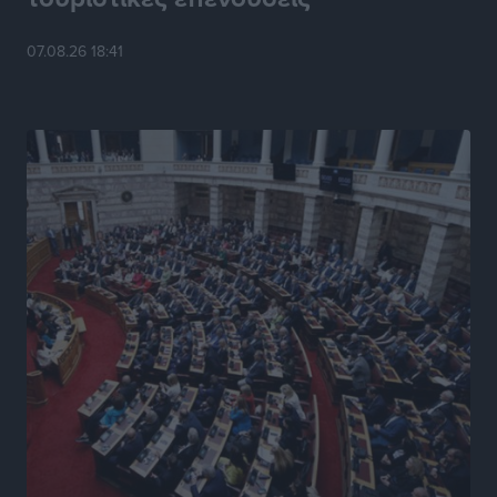
Κυριάκος Μητσοτάκης: Ανάσα στα Χανιά, αλλά με το
07.08.26 18:41
βλέμμα στη ΔΕΘ και τις εκλογές του 2027
Ειδήσεις
•
πριν 9 ώρες
Γ. Χατζημάρκος από το Μέγαρο Μαξίμου: “Ο
τουρισμός μπορεί να γίνει ο μεγαλύτερος πελάτης της
ελληνικής βιομηχανίας”
Τοπικές Ειδήσεις
•
πριν 9 ώρες
Έρευνα ΕΟΤ: Οι Ευρωπαίοι ταξιδιώτες «ψηφίζουν»
Ελλάδα
Ειδήσεις
•
πριν 10 ώρες
Άκυρες οι εγκύκλιοι που δεν αναρτώνται,
υποχρεωτική η δημοσίευσή τους από την 1η
Οκτωβρίου