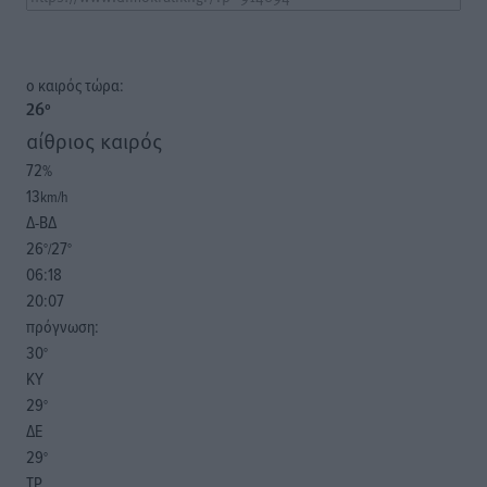
o καιρός τώρα:
26
°
αίθριος καιρός
72
%
13
km/h
Δ-ΒΔ
26
27
°/
°
06:18
20:07
πρόγνωση:
30
°
ΚΥ
29
°
ΔΕ
29
°
ΤΡ