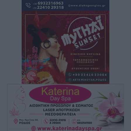
“πτήση” τους
Αθλητικά
•
πριν 4 ώρες
Άρης Αρχαγγέλου: Στο πλευρό του άτυχου Ιάκωβου
Θωμά
Αθλητικά
•
πριν 4 ώρες
Φοίβος: Η μεγάλη επιστροφή του Μπρένο Σαλβατιέρα
Αθλητικά
•
πριν 4 ώρες
Κλεάνθης: Έτοιμες οι κάρτες διαρκείας της νέας
σεζόν
Αθλητικά
•
πριν 4 ώρες
Ατρόμητος Διμυλιάς: Ο Μαργαρίτης και μία
αδιαπραγμάτευτη φιλοσοφία
Αθλητικά
•
πριν 4 ώρες