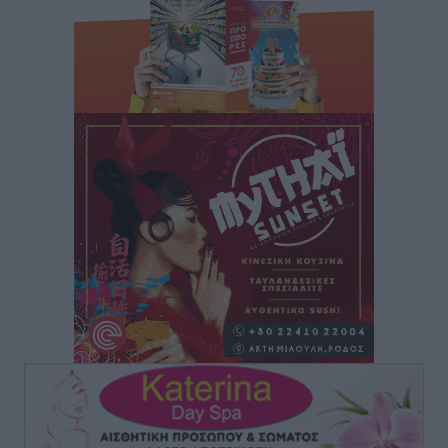
βιοασφάλειας
Τοπικές Ειδήσεις
•
πριν 15 ώρες
Ποιοι φοιτητές μπορούν να λάβουν ενίσχυση για
στέγη έως 2.500 ευρώ
Ειδήσεις
•
πριν 15 ώρες
«Γιατί οι Τούρκοι συρρέουν στα ελληνικά νησιά»:
Τουρκική εφημερίδα εξηγεί τους λόγους που οι
γείτονες προτιμούν την Ελλάδα για διακοπές
Τοπικές Ειδήσεις
•
πριν 15 ώρες
«Μουσικό Ταξίδι στο Αιγαίο»: Η Ρόδος έγραψε μια
νέα σελίδα στον πολιτισμό
Πολιτιστικά
•
πριν 15 ώρες
Άμεσα μέτρα για την ενίσχυση του Νοσοκομείου