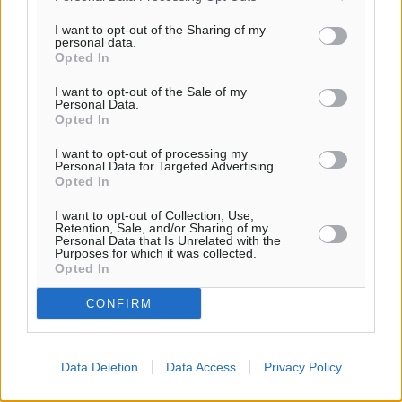
I want to opt-out of the Sharing of my
personal data.
Νέα εποχή για το Νοσοκομείο Ρόδου: Έργα υποδομής,
Opted In
ακτινοθεραπευτικό κέντρο και νέα μέτρα για τη
I want to opt-out of the Sale of my
στελέχωση
Personal Data.
Opted In
Τοπικές Ειδήσεις
•
πριν 45 λεπτά
I want to opt-out of processing my
Personal Data for Targeted Advertising.
Στη Δημοτική Επιτροπή η Ροδιακή Έπαυλη και το
Opted In
Δίκτυο ΑμεΑ στη Μεσαιωνική Πόλη
Ρεπορτάζ
•
πριν 46 λεπτά
I want to opt-out of Collection, Use,
Retention, Sale, and/or Sharing of my
Personal Data that Is Unrelated with the
Purposes for which it was collected.
Προσωρινά κρατούμενος ο 59χρονος που συνελήφθη
Opted In
με περισσότερο από 1,3 κιλό κοκαΐνης στη Ρόδο
CONFIRM
Τοπικές Ειδήσεις
•
πριν 47 λεπτά
Δεκατέσσερα ονόματα στο τραπέζι για το ψηφοδέλτιο
Data Deletion
Data Access
Privacy Policy
του ΠΑΣΟΚ στα Δωδεκάνησα
Τοπικές Ειδήσεις
•
πριν 48 λεπτά