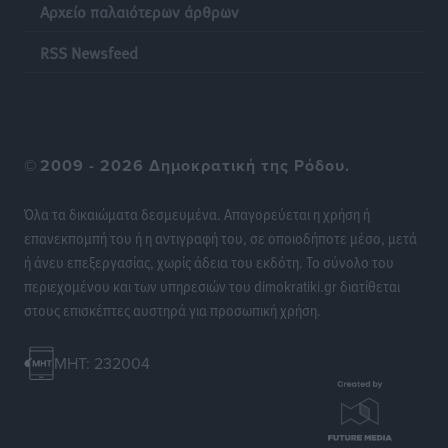
Αρχείο παλαιότερων άρθρων
Θεσμοθετείται από σήμερα το νέο Ειδικό Χωροταξικό
RSS Newsfeed
Πλαίσιο για τον Τουρισμό με κοινή υπουργική
απόφαση
Ειδήσεις
•
πριν 22 ώρες
©
2009 - 2026 Δημοκρατική της Ρόδου.
4η Γιορτή των Γιαρένιων στ’ Απόλλωνα Ρόδου το
Σάββατο 8 Αυγούστου
Όλα τα δικαιώματα δεσμευμένα. Απαγορεύεται η χρήση ή
Πολιτιστικά
•
πριν 22 ώρες
επανεκπομπή του ή η αντιγραφή του, σε οποιοδήποτε μέσο, μετά
ή άνευ επεξεργασίας, χωρίς άδεια του εκδότη. Το σύνολο του
«Στέρεψε» η αγορά από πινακίδες κυκλοφορίας:
περιεχομένου και των υπηρεσιών του dimokratiki.gr διατίθεται
Χιλιάδες αυτοκίνητα παραμένουν αταξινόμητα – Λύση
στους επισκέπτες αυστηρά για προσωπική χρήση.
αναζητά το υπουργείο
Ειδήσεις
•
πριν 23 ώρες
MHT: 232004
Νέες τουρκικές παραβιάσεις στο Αιγαίο – Μία
εμπλοκή με ελληνικά μαχητικά
Ειδήσεις
•
πριν 23 ώρες