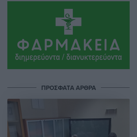
Φοίβος: Η μεγάλη επιστροφή του Μπρένο Σαλβατιέρα
Αθλητικά
•
πριν 16 ώρες
Κλεάνθης: Έτοιμες οι κάρτες διαρκείας της νέας
σεζόν
Αθλητικά
•
πριν 16 ώρες
Ατρόμητος Διμυλιάς: Ο Μαργαρίτης και μία
αδιαπραγμάτευτη φιλοσοφία
Αθλητικά
•
πριν 16 ώρες
ΠΡΟΣΦΑΤΑ ΑΡΘΡΑ
Γ.Σ. Διαγόρας: Επέστρεψε στις Ακαδημίες η Ειρήνη
Παπαεμμανουήλ
Αθλητικά
•
πριν 17 ώρες
ΣΚΟΕ: Σαββατοκύριακο με αγώνες από τον Σ.Σ. Ρόδου
Αθλητικά
•
πριν 18 ώρες