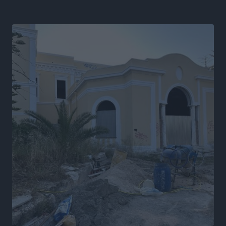
Διαγόρας: Μετεγγραφικό ντεμαράζ
Αθλητικά
•
πριν 19 ώρες
Γ.Σ. Διαγόρας: Εντατική προετοιμασία και επιστροφή
Ρίζου στις Ακαδημίες
Αθλητικά
•
πριν 19 ώρες
Εθνική Ανδρών: Ραντεβού στο Telekom Center Athens
Αθλητικά
•
πριν 20 ώρες
ΕΠΟ: Απέσυρε τη στήριξή της στην υποψηφιότητα
του Ινφαντίνο
Αθλητικά
•
πριν 20 ώρες
Φοίβος Κω: Το «ευχαριστώ» για το 9ο Kos 3X3
Basketball Festival