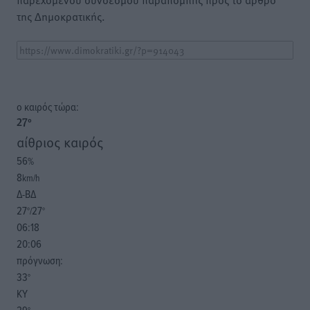
της Δημοκρατικής.
o καιρός τώρα:
27
°
αίθριος καιρός
56
%
8
km/h
Δ-ΒΔ
27
27
°/
°
06:18
20:06
πρόγνωση:
33
°
ΚΥ