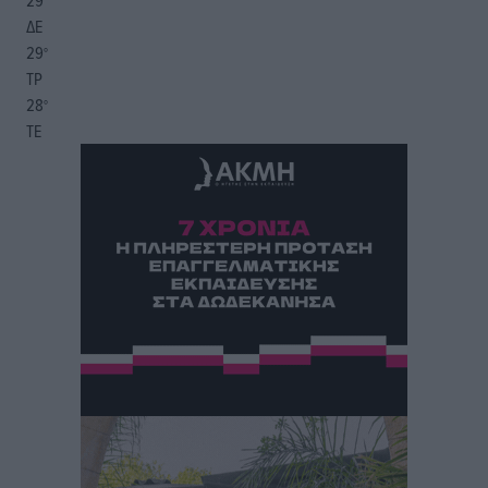
29
°
ΔΕ
29
°
ΤΡ
28
°
ΤΕ