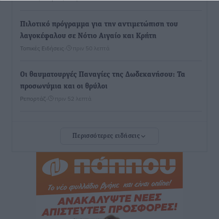
Πιλοτικό πρόγραμμα για την αντιμετώπιση του
λαγοκέφαλου σε Νότιο Αιγαίο και Κρήτη
Τοπικές Ειδήσεις
•
πριν 50 λεπτά
Οι θαυματουργές Παναγίες της Δωδεκανήσου: Τα
προσωνύμια και οι θρύλοι
Ρεπορτάζ
•
πριν 52 λεπτά
Τριήμερο εξόδου: Πάνω από 129.000 επιβάτες
Περισσότερες ειδήσεις
αναχωρούν από Πειραιά, Ραφήνα και Λαύριο
Ειδήσεις
•
πριν 14 ώρες
Τι αλλάζει το χωροταξικό στις τουριστικές επενδύσεις
Τοπικές Ειδήσεις
•
πριν 14 ώρες
ΥΠΑΑΤ: 12,5 εκατ. ευρώ στις 13 Περιφέρειες για μέτρα