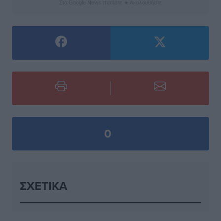
Στο Google News πατήστε ★ Ακολουθήστε
0
ΣΧΕΤΙΚΆ