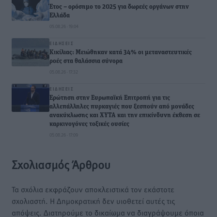
Έτος – ορόσημο το 2025 για δωρεές οργάνων στην
Ελλάδα
05.08.26 · 19:04
ΕΙΔΉΣΕΙΣ
Κικίλιας: Μειώθηκαν κατά 34% οι μεταναστευτικές
ροές στα θαλάσσια σύνορα
05.08.26 · 17:32
ΕΙΔΉΣΕΙΣ
Ερώτηση στην Ευρωπαϊκή Επιτροπή για τις
αλλεπάλληλες πυρκαγιές που ξεσπούν από μονάδες
ανακύκλωσης και ΧΥΤΑ και την επικίνδυνη έκθεση σε
καρκινογόνες τοξικές ουσίες
05.08.26 · 17:09
Σχολιασμός Άρθρου
Τα σχόλια εκφράζουν αποκλειστικά τον εκάστοτε
σχολιαστή. Η Δημοκρατική δεν υιοθετεί αυτές τις
απόψεις. Διατηρούμε το δικαίωμα να διαγράψουμε όποια