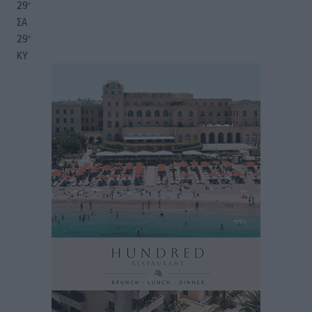
29
°
ΣΑ
29
°
ΚΥ