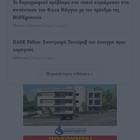
To δημογραφικό πρόβλημα στα νησιά κυριάρχησε στη
συνάντηση του Φώτη Μάγγου με τον πρόεδρο της
HOPEgenesis
Τοπικές Ειδήσεις
•
πριν 3 ώρες
ΠΑΟΚ Ρόδου: Επιστροφή Τοντόροβ και άνοιγμα προς
χορηγούς
Αθλητικά
•
πριν 3 ώρες
Περισσότερες ειδήσεις
Rhodes Beyond Summer – Εκεί που το καλοκαίρι
είναι μόνο η αρχή
Τοπικές Ειδήσεις
•
πριν 3 ώρες
Κικίλιας: Μειώθηκαν κατά 34% οι μεταναστευτικές
ροές στα θαλάσσια σύνορα
Ειδήσεις
•
πριν 3 ώρες
Κως: Γερμανός τουρίστας κέρδισε αποζημίωση 900