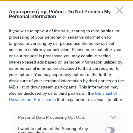
Δημοκρατική της Ρόδου -
Do Not Process My
Personal Information
If you wish to opt-out of the sale, sharing to third parties, or
processing of your personal or sensitive information for
targeted advertising by us, please use the below opt-out
section to confirm your selection. Please note that after your
opt-out request is processed you may continue seeing
interest-based ads based on personal information utilized by
us or personal information disclosed to third parties prior to
your opt-out. You may separately opt-out of the further
disclosure of your personal information by third parties on the
IAB’s list of downstream participants. This information may
Υπενθύμιση:
also be disclosed by us to third parties on the
IAB’s List of
Downstream Participants
that may further disclose it to other
Για την μερική αναπαραγωγή της είδησης από άλλες
third parties.
ιστοσελίδες είναι απαραίτητη η χρήση του παρακάτω
Personal Data Processing Opt Outs
παρεχόμενου συνδέσμου παραπομπής προς το άρθρο
της Δημοκρατικής.
I want to opt-out of the Sharing of my
personal data.