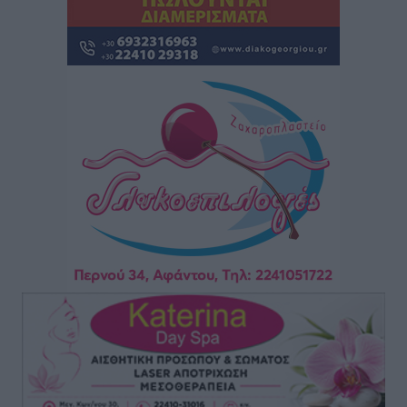
ευρώ επειδή δεν βρήκε ξαπλώστρες στις
οικογενειακές διακοπές του
Τοπικές Ειδήσεις
•
πριν 3 ώρες
Ο γεωεντοπισμός μέσω 112 «έσωσε» Δανό περιπατητή
στη Ρόδο
Τοπικές Ειδήσεις
•
πριν 4 ώρες
Σύμη: Ανασύρθηκε σορός άνδρα – Εξετάζεται αν είναι
ο 8ος Γερμανός που αγνοούνταν μετά την παράσυρσή
ιστιοφόρου
Τοπικές Ειδήσεις
•
πριν 4 ώρες
Ερώτηση στην Ευρωπαϊκή Επιτροπή για τις
αλλεπάλληλες πυρκαγιές που ξεσπούν από μονάδες
ανακύκλωσης και ΧΥΤΑ και την επικίνδυνη έκθεση
σε καρκινογόνες τοξικές ουσίες