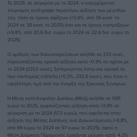
Το 2025, σε σύγκριση με το 2024, ο εισερχόμενος
τουρισμός κατέγραψε περαιτέρω αύξηση των μεγεθών
του, τόσο σε όρους αφίξεων (+5,6%, από 36 εκατ. το
2024 σε 38 εκατ. το 2025) όσο και σε όρους εισπράξεων
(+9,8%, από 20,6 δισ. ευρώ το 2024 σε 22,6 δισ. ευρώ το
2025).
Ο αριθμός των διανυκτερεύσεων ανήλθε σε 233 εκατ.,
παρουσιάζοντας οριακή αύξηση κατά +0,9% σε σχέση με
το 2024 (231,0 εκατ.), ξεπερνώντας έστω και οριακά τα
προ πανδημίας επίπεδα (+0,3%, 232,5 εκατ.), που ήταν η
υψηλότερη τιμή από την έναρξη της Έρευνας Συνόρων.
Η Μέση κατά Κεφαλήν Δαπάνη (ΜΚΔ) ανήλθε σε 595
ευρώ το 2025, εμφανίζοντας αύξηση κατά +3,9% σε
σύγκριση με το 2024 (573 ευρώ), που οφείλεται στην
αύξηση της Μέσης Δαπάνης ανά Διανυκτέρευση (+8,8%,
από 89 ευρώ το 2024 σε 97 ευρώ το 2025), αφού η
Μέση Διάρκεια Παραμονής εμφάνισε μείωση κατά -4,5%