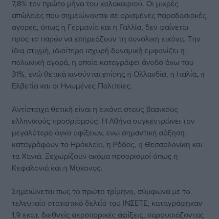
7,8% τον πρώτο μήνα του καλοκαιριού. Οι μικρές
απώλειες που σημειώνονται σε ορισμένες παραδοσιακές
αγορές, όπως η Γερμανία και η Γαλλία, δεν φαίνεται
προς το παρόν να επηρεάζουν τη συνολική εικόνα. Την
ίδια στιγμή, ιδιαίτερα ισχυρή δυναμική εμφανίζει η
πολωνική αγορά, η οποία καταγράφει άνοδο άνω του
31%, ενώ θετικά κινούνται επίσης η Ολλανδία, η Ιταλία, η
Ελβετία και οι Ηνωμένες Πολιτείες.
Αντίστοιχα θετική είναι η εικόνα στους βασικούς
ελληνικούς προορισμούς. Η Αθήνα συγκεντρώνει τον
μεγαλύτερο όγκο αφίξεων, ενώ σημαντική αύξηση
καταγράφουν το Ηράκλειο, η Ρόδος, η Θεσσαλονίκη και
τα Χανιά. Ξεχωρίζουν ακόμα προορισμοί όπως η
Κεφαλονιά και η Μύκονος.
Σημειώνεται πως το πρώτο τρίμηνο, σύμφωνα με το
τελευταίο στατιστικό δελτίο του ΙΝΣΕΤΕ, καταγράφηκαν
1,9 εκατ. διεθνείς αεροπορικές αφίξεις, παρουσιάζοντας