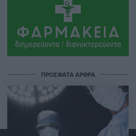
Ηρακλής Μαριτσών: “Πρώτη” με δύο ακόμα
παρόντες, πάει κανονικά στον Σωτήρα
Αθλητικά
•
πριν 4 ώρες
Ανατροπές στη Δημοτική Επιτροπή Ρόδου μετά την
ανεξαρτητοποίηση του Μιχαήλ Κορδίνα
Τοπικές Ειδήσεις
•
πριν 4 ώρες
Απόλλωνας Καλυθιών: Πιστός στρατιώτης του ο
ΠΡΟΣΦΑΤΑ ΑΡΘΡΑ
Σουηδός του!
Αθλητικά
•
πριν 4 ώρες
Χατζηβασιλείου: Προτεραιότητα της ΕΕ η προστασία
των εξωτερικών συνόρων
Ειδήσεις
•
πριν 5 ώρες
Κάρπαθος: Το πιο υποτιμημένο νησί είναι ένας