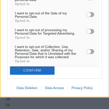
Opted In
I want to opt-out of the Sale of my
Personal Data.
Opted In
o καιρός τώρα:
I want to opt-out of processing my
Personal Data for Targeted Advertising.
27
°
Opted In
αίθριος καιρός
81
%
I want to opt-out of Collection, Use,
Retention, Sale, and/or Sharing of my
16
km/h
Personal Data that Is Unrelated with the
Purposes for which it was collected.
Δ
Opted In
26
27
°/
°
06:16
CONFIRM
20:09
πρόγνωση:
33
°
Data Deletion
Data Access
Privacy Policy
ΠΕ
28
°
ΠΑ