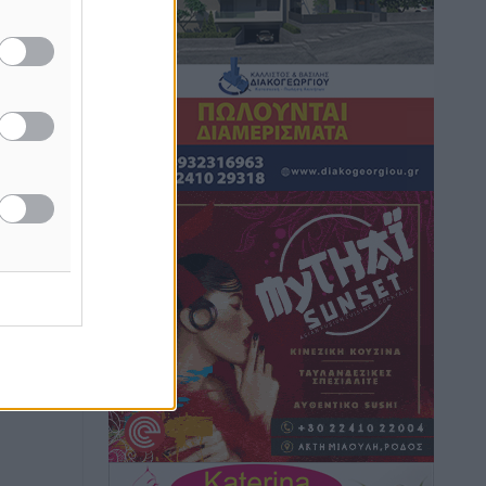
Τοπικές Ειδήσεις
•
πριν 9 ώρες
Iατρικός Σύλλογος Ροδου προς Α.
Γεωργιάδη: Στρατηγικές Προτάσεις για
την Ενίσχυση της Δημόσιας Υγείας στη
Νησιωτική Ελλάδα και στα
Νοσοκομεία της Γ΄ Ζώνης
Τοπικές Ειδήσεις
•
πριν 9 ώρες
Πάνθηρες: Ξεκίνησαν αισιόδοξοι για
την παρθενική “πτήση” τους
Αθλητικά
•
πριν 10 ώρες
Άρης Αρχαγγέλου: Στο πλευρό του
άτυχου Ιάκωβου Θωμά
Αθλητικά
•
πριν 10 ώρες