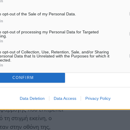
In
ό χρηματικό ποσό σε
ώς την προηγούμενη ζημία
o opt-out of the Sale of my Personal Data.
In
to opt-out of processing my Personal Data for Targeted
ing.
α επιστραφεί στην
In
οίο παρουσιάστηκε ως
o opt-out of Collection, Use, Retention, Sale, and/or Sharing
επιχείρημα αυτό κατάφερε
ersonal Data that Is Unrelated with the Purposes for which it
lected.
οδηγήσει στο επόμενο,
In
CONFIRM
ασία επιστροφής των
Data Deletion
Data Access
Privacy Policy
απομακρυσμένης
εφαρμογής που επιτρέπει
 τη στιγμή εκείνη, ο
ταν στην οθόνη της,