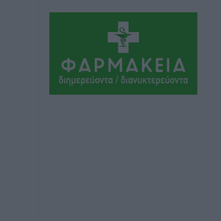
Αθλητικά
•
πριν 12 ώρες
Συνελήφθη 37χρονη στη Ρόδο γιατί
είχε αφήσει τα τρία ανήλικα παιδιά της
χωρίς επιτήρηση
Τοπικές Ειδήσεις
•
πριν 12 ώρες
Σταυρός Καλυθιών: Απέκτησε την
Φωτεινή Πιζάνια
Αθλητικά
•
πριν 12 ώρες
Το Yucatan Show έρχεται στη Ρόδο με
τον Frankie Lluc
Πολιτιστικά
•
πριν 13 ώρες
Σι Τζέι Χάρις: «Να πανηγυρίσουμε
πολλές νίκες μαζί»