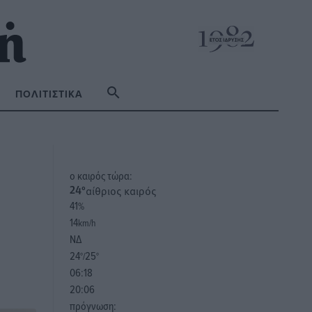
ΠΟΛΙΤΙΣΤΙΚΆ
o καιρός τώρα:
αίθριος καιρός
24
°
41
%
14
km/h
ΝΔ
24
25
°/
°
06:18
20:06
πρόγνωση: