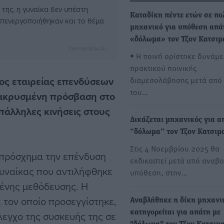
της, η γυναίκα δεν υπέστη
Καταδίκη πέντε ετών σε πο
 απενεργοποιήθηκαν και το θέμα
μηχανικό για υπόθεση απά
«δόλωμα» τον Τζον Κατσιμ
Dimokratiki AI
• Η ποινή ορίστηκε δυνάμε
πρακτικού ποινικής
ος εταιρείας επενδύσεων
διαμεσολάβησης μετά από 
του…
ακρυσμένη πρόσβαση στο
πάλληλες κινήσεις στους
Δικάζεται μηχανικός για α
“δόλωμα” τον Τζον Κατσιμ
Στις 4 Νοεμβρίου 2025 θα
 πρόσχημα την επένδυση
εκδικαστεί μετά από αναβο
γυναίκας που αντιλήφθηκε
υπόθεση, στην…
μένης μεθόδευσης. Η
τον οποίο προσεγγίστηκε,
Αναβλήθηκε η δίκη μηχανι
κατηγορείται για απάτη με
λεγχο της συσκευής της σε