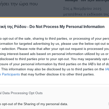
"δόλωμα" τον Τζον Κατσιμα
ήσει την ώρα που
Στις 4 Νοεμβρίου 2025
μετατέθηκε η εκδίκαση της
πολύκροτης υπόθεσης απά
», η γυναίκα προσέφυγε
στην…
ική της Ρόδου -
Do Not Process My Personal Information
ε ότι λίγες εβδομάδες
to opt-out of the sale, sharing to third parties, or processing of your per
κλήσεις μέσω γνωστής
Phishing με δόλωμα BOXN
formation for targeted advertising by us, please use the below opt-out s
ψεύτικη σελίδα τράπεζας ά
φωνική σύνδεση. Στην
r selection. Please note that after your opt-out request is processed y
λογαριασμό 19χρονης στη 
οποίος της συστήθηκε ως
eing interest-based ads based on personal information utilized by us or
Η νέα καταγγελία που
disclosed to third parties prior to your opt-out. You may separately opt-
τη συνέχεια, φέρεται να
losure of your personal information by third parties on the IAB’s list of
καταγράφεται στη Ρόδο φωτ
 το πρόσχημα επενδυτικών
. This information may also be disclosed by us to third parties on the
IA
καθαρό τρόπο τον…
Participants
that may further disclose it to other third parties.
 παθούσα είχε ασχοληθεί
l Data Processing Opt Outs
α στοιχείο που λειτούργησε
o opt-out of the Sharing of my personal data.
 εξαπατηθεί σε