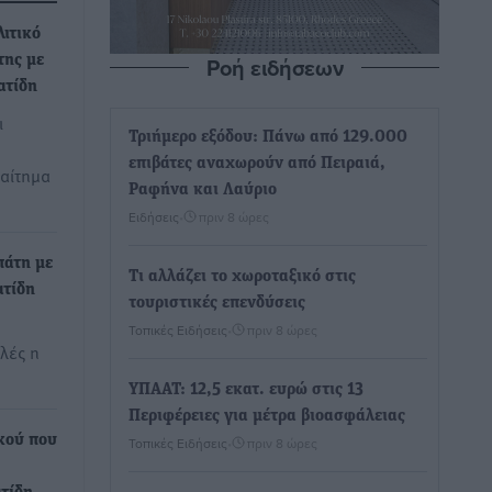
λιτικό
Ροή ειδήσεων
της με
ατίδη
ι
Τριήμερο εξόδου: Πάνω από 129.000
επιβάτες αναχωρούν από Πειραιά,
αίτημα
Ραφήνα και Λαύριο
Ειδήσεις
•
πριν 8 ώρες
πάτη με
Τι αλλάζει το χωροταξικό στις
ατίδη
τουριστικές επενδύσεις
Τοπικές Ειδήσεις
•
πριν 8 ώρες
λές η
ΥΠΑΑΤ: 12,5 εκατ. ευρώ στις 13
Περιφέρειες για μέτρα βιοασφάλειας
κού που
Τοπικές Ειδήσεις
•
πριν 8 ώρες