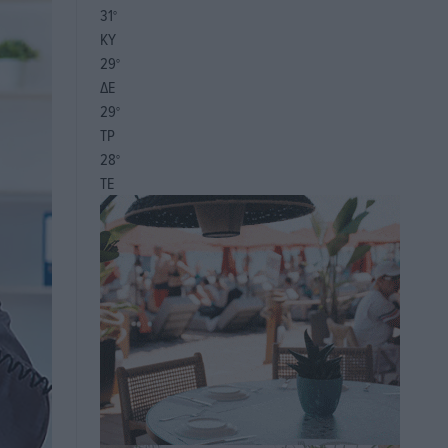
31
°
ΚΥ
29
°
ΔΕ
29
°
ΤΡ
28
°
ΤΕ