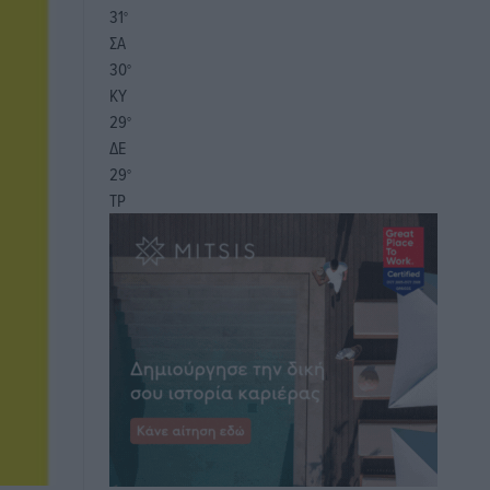
31
°
ΣΑ
30
°
ΚΥ
29
°
ΔΕ
29
°
ΤΡ