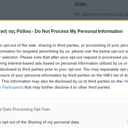
2026»
Με ιδιαίτερη επιτυχία και 
συμμετοχή ολοκληρώθηκε 
Τουρνουά Ακαδημιών
ική της Ρόδου -
Do Not Process My Personal Information
Ποδοσφαίρου…
to opt-out of the sale, sharing to third parties, or processing of your per
Πάνω από 500 παιδιά
formation for targeted advertising by us, please use the below opt-out s
r selection. Please note that after your opt-out request is processed y
συμμετείχαν στο 32ο Τουρ
eing interest-based ads based on personal information utilized by us or
Ακαδημιών Ποδοσφαίρου -
disclosed to third parties prior to your opt-out. You may separately opt-
2025
losure of your personal information by third parties on the IAB’s list of
Έληξε με επιτυχία για 32η 
. This information may also be disclosed by us to third parties on the
IA
το τουρνουά Ακαδημιών
Participants
that may further disclose it to other third parties.
Ποδοσφαίρου -Πάσχα 202
l Data Processing Opt Outs
o opt-out of the Sharing of my personal data.
ΙΑΒΑΣΕ ΕΠΙΣΗΣ