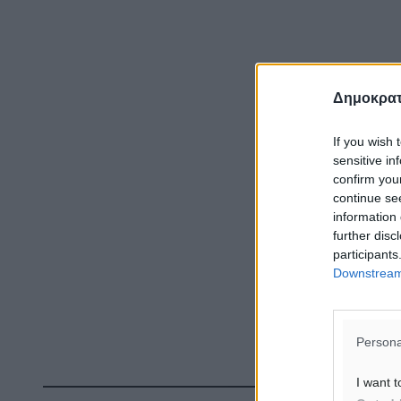
Δημοκρατ
If you wish 
sensitive in
confirm you
continue se
information 
further disc
participants
Downstream 
Persona
I want t
Δ