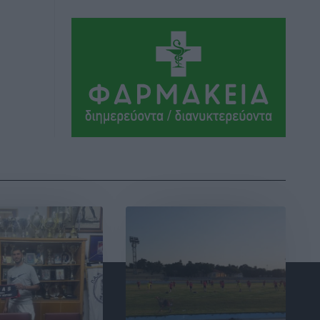
τις εκλογές του 2027
Ειδήσεις
•
πριν 2 ώρες
Γ. Χατζημάρκος από το Μέγαρο
Μαξίμου: “Ο τουρισμός μπορεί να γίνει
ο μεγαλύτερος πελάτης της ελληνικής
βιομηχανίας”
Τοπικές Ειδήσεις
•
πριν 2 ώρες
Έρευνα ΕΟΤ: Οι Ευρωπαίοι ταξιδιώτες
«ψηφίζουν» Ελλάδα
Ειδήσεις
•
πριν 2 ώρες
Άκυρες οι εγκύκλιοι που δεν
αναρτώνται, υποχρεωτική η
δημοσίευσή τους από την 1η
Οκτωβρίου
Ειδήσεις
•
πριν 2 ώρες