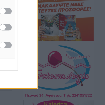
6ο Kalymnos 3X3: Ολοκληρώθηκε με
ντεμαράζ
μεγάλη επιτυχία, νικητές οι VAR!
Αθλητικά
•
πριν 37 λεπτά
Νέα αεροσκάφη, drones,
δασοκομάντος: Τι έχει αλλάξει στην
Πολιτική Προστασί
ή της
Ειδήσεις
•
πριν 59 λεπτά
ίδες
του
Άδωνις Γεωργιάδης στον RV: “Στο
υπουργείο εξετάζουμε την
ος το
θεσμοθέτηση τρίτης κατηγορίας
κινήτρων, ειδικά για τα νοσοκομεία
στα νησιά”
Τοπικές Ειδήσεις
•
πριν 1 ώρα
Θετικό κλίμα και κοινό όραμα για την