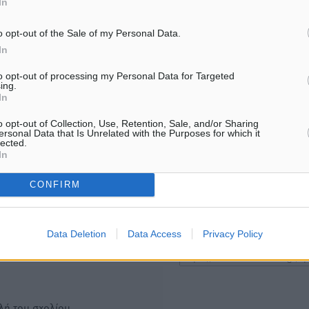
In
ΑΘΛΗΤΙΚΆ
ΑΘΛΗΤΙΚΆ
o opt-out of the Sale of my Personal Data.
Ροδήλιος: Ο απολογισμός από το
Διαγόρας: Μετεγγραφικό 
Πανελλήνιο Πρωτάθλημα Πίστας
07.08.26 · 13:25
In
7.08.26 · 13:27
to opt-out of processing my Personal Data for Targeted
ing.
In
Υπενθύμιση:
o opt-out of Collection, Use, Retention, Sale, and/or Sharing
ersonal Data that Is Unrelated with the Purposes for which it
Για την μερική αναπαραγωγ
ή. Η Δημοκρατική δεν υιοθετεί
lected.
In
είδησης από άλλες ιστοσελ
υμε όποια σχόλια θεωρούμε
είναι απαραίτητη η χρήση 
οίηση. Χρήστες που δεν τηρούν
CONFIRM
παρακάτω παρεχόμενου
συνδέσμου παραπομπής πρ
άρθρο της Δημοκρατικής.
Data Deletion
Data Access
Privacy Policy
λή του σχολίου.