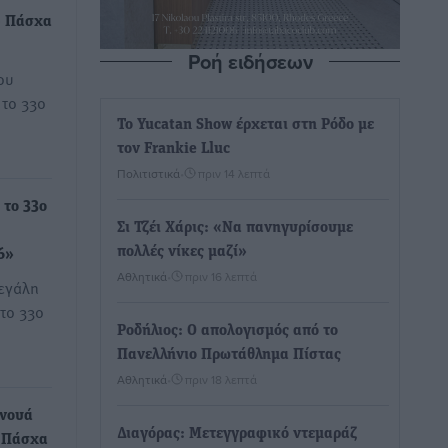
– Πάσχα
Ροή ειδήσεων
ου
το 33ο
Το Yucatan Show έρχεται στη Ρόδο με
τον Frankie Lluc
Πολιτιστικά
•
πριν 14 λεπτά
 το 33ο
Σι Τζέι Χάρις: «Να πανηγυρίσουμε
πολλές νίκες μαζί»
6»
Αθλητικά
•
πριν 16 λεπτά
μεγάλη
το 33ο
Ροδήλιος: Ο απολογισμός από το
Πανελλήνιο Πρωτάθλημα Πίστας
Αθλητικά
•
πριν 18 λεπτά
ρνουά
Διαγόρας: Μετεγγραφικό ντεμαράζ
«Πάσχα