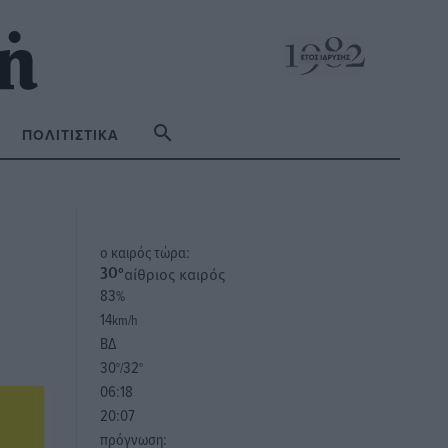
ΠΟΛΙΤΙΣΤΙΚΆ
o καιρός τώρα:
αίθριος καιρός
30
°
83
%
14
km/h
ΒΔ
30
32
°/
°
06:18
20:07
πρόγνωση: