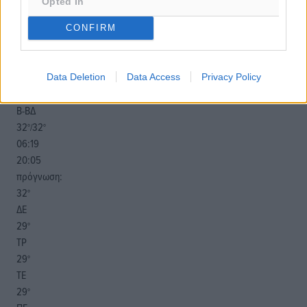
Opted In
o καιρός τώρα:
CONFIRM
32
°
αίθριος καιρός
51
Data Deletion
Data Access
Privacy Policy
%
8
km/h
Β-ΒΔ
32
32
°/
°
06:19
20:05
πρόγνωση:
32
°
ΔΕ
29
°
ΤΡ
29
°
ΤΕ
29
°