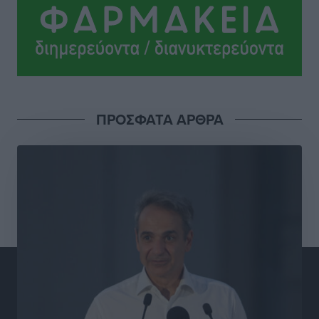
Γιάννης Βασιλάκης: «Η Πρωτοβάθμια Φροντίδα
Υγείας πρέπει να φτάνει σε κάθε γωνιά – Ενισχύουμε
τις δομές, δεν τις αποδυναμώνουμε»
Συνεντεύξεις
•
πριν 7 ώρες
Ιδρυμα Ωνάση: Το όραμα πίσω από τα δύο νέα
ΠΡΟΣΦΑΤΑ ΑΡΘΡΑ
σχολεία της Ρόδου
Συνεντεύξεις
•
πριν 7 ώρες
Μιχάλης Χουρδάκης: «Η χώρα χρειάζεται μια
αξιόπιστη εναλλακτική κυβερνητική πρόταση»
Συνεντεύξεις
•
πριν 7 ώρες
Σεβ. Μητροπολίτης Ρόδου κ. Κύριλλος: «Ο Αύγουστος
είναι ο μήνας της Παναγίας και η Θεία Λειτουργία η
καρδιά της ζωής της Εκκλησίας»
Συνεντεύξεις
•
πριν 7 ώρες