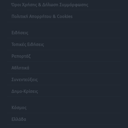
Lions Χάλκης
Όροι Χρήσης & Δήλωση Συμμόρφωσης
Τοπικές Ειδήσεις
•
πριν 21 ώρες
Πολιτική Απορρήτου & Cookies
Ρόδος: «Βουλιάζει» από τουρίστες – Πάνω από 1 εκατ.
Ειδήσεις
επιβάτες και 55 κρουαζιερόπλοια
Τοπικές Ειδήσεις
•
πριν 21 ώρες
Τοπικές Ειδήσεις
Ρεπορτάζ
Αθλητικά
Συνεντεύξεις
Δημο-Κρίσεις
Κόσμος
Ελλάδα