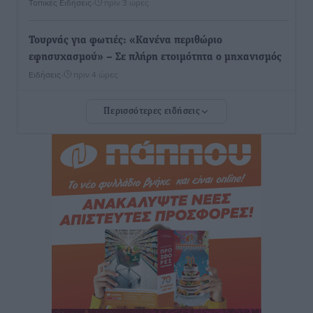
Τοπικές Ειδήσεις
•
πριν 3 ώρες
Τουρνάς για φωτιές: «Κανένα περιθώριο
εφησυχασμού» – Σε πλήρη ετοιμότητα ο μηχανισμός
Ειδήσεις
•
πριν 4 ώρες
Περισσότερες ειδήσεις
Καιρός: Επιμένουν οι υψηλές θερμοκρασίες – Ισχυρά
μελτέμια έως 9 μποφόρ, σε «Red Code» 6 περιοχές
Τοπικές Ειδήσεις
•
πριν 5 ώρες
Τα φοιτητικά ενοίκια «τινάζουν στον αέρα» τους
οικογενειακούς προϋπολογισμούς
Ειδήσεις
•
πριν 5 ώρες
Δύο νέοι ξενώνες παραδόθηκαν στις Ένοπλες
Δυνάμεις στη νήσο Ρω
Τοπικές Ειδήσεις
•
πριν 5 ώρες