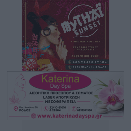
Συνεχίζεται η έξοδος του Αυγούστου – Πάνω από
34.000 αναχωρούν σήμερα μόνο από τον Πειραιά
Ειδήσεις
•
πριν 5 ώρες
Μόνιμες θέσεις στους παιδικούς σταθμούς: Οι
προϋποθέσεις, η 24μηνη εμπειρία και οι προθεσμίες
για τους δήμους
Τοπικές Ειδήσεις
•
πριν 5 ώρες
Δεύτερη πηγή εισοδήματος για τους επαγγελματίες
ψαράδες ο αλιευτικός τουρισμός
Ειδήσεις
•
πριν 5 ώρες
Μαρία Εκμεκτσίογλου: Η πίστη μου είναι το
μεγαλύτερο στήριγμα μου – Το προσκύνημα στην ιερά
Μονή Πανορμίτη
Τοπικές Ειδήσεις
•
πριν 6 ώρες