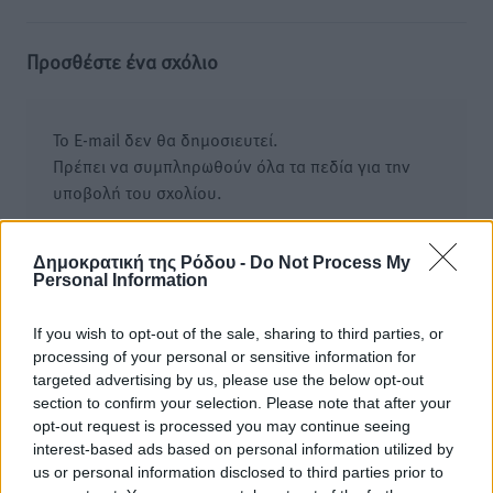
Προσθέστε ένα σχόλιο
Το E-mail δεν θα δημοσιευτεί.
Πρέπει να συμπληρωθούν όλα τα πεδία για την
υποβολή του σχολίου.
Όνοματεπώνυμο
Email
Δημοκρατική της Ρόδου -
Do Not Process My
Personal Information
If you wish to opt-out of the sale, sharing to third parties, or
Φύλαξε τα στοιχεία μου για την επόμενη φορά.
processing of your personal or sensitive information for
targeted advertising by us, please use the below opt-out
section to confirm your selection. Please note that after your
opt-out request is processed you may continue seeing
interest-based ads based on personal information utilized by
us or personal information disclosed to third parties prior to