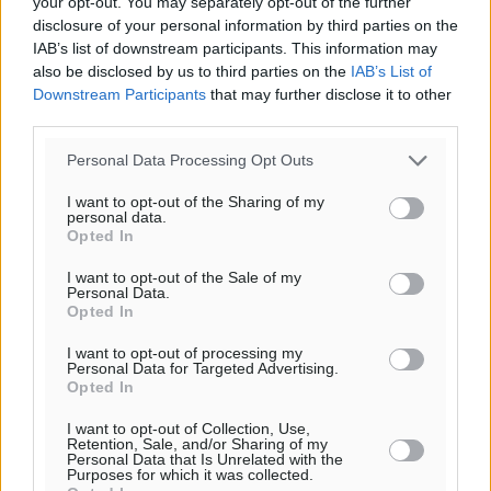
your opt-out. You may separately opt-out of the further
disclosure of your personal information by third parties on the
IAB’s list of downstream participants. This information may
also be disclosed by us to third parties on the
IAB’s List of
Downstream Participants
that may further disclose it to other
third parties.
Personal Data Processing Opt Outs
I want to opt-out of the Sharing of my
personal data.
Opted In
Υπενθύμιση:
I want to opt-out of the Sale of my
Personal Data.
Για την μερική αναπαραγωγή της είδησης από άλλες
Opted In
ιστοσελίδες είναι απαραίτητη η χρήση του παρακάτω
I want to opt-out of processing my
παρεχόμενου συνδέσμου παραπομπής προς το άρθρο
Personal Data for Targeted Advertising.
της Δημοκρατικής.
Opted In
I want to opt-out of Collection, Use,
Retention, Sale, and/or Sharing of my
Personal Data that Is Unrelated with the
Purposes for which it was collected.