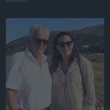
09.08.26 13:31
Τοπικές Ειδήσεις
•
πριν 7 ώρες
Καιρός «hot – dry – windy» τις επόμενες 48 ώρες στη
χώρα
Ειδήσεις
•
πριν 20 ώρες
Δύο σχολεία της Λέρου αλλάζουν όψη με δωρεά
αγάπης για τα παιδιά
Τοπικές Ειδήσεις
•
πριν 20 ώρες
Τουρισμός: Με θετικό πρόσημο έως τώρα η χρονιά,
παρά τα σκαμπανεβάσματα
Ειδήσεις
•
πριν 20 ώρες
Χαρ. Ναβροζίδης στον RV «Σε τρία χρόνια θα είμαστε
η πιο ψηφιακή Περιφέρεια της χώρας» Δημοπρατείται
το έργο ψηφιακού μετασχηματισμού
Τοπικές Ειδήσεις
•
πριν 20 ώρες