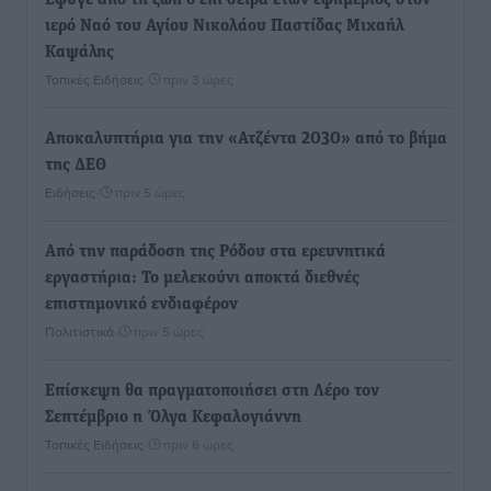
Έφυγε από τη ζωή ο επί σειρά ετών εφημέριος στον
ιερό Ναό του Αγίου Νικολάου Παστίδας Μιχαήλ
Καψάλης
Τοπικές Ειδήσεις
•
πριν 3 ώρες
Αποκαλυπτήρια για την «Ατζέντα 2030» από το βήμα
της ΔΕΘ
Ειδήσεις
•
πριν 5 ώρες
Από την παράδοση της Ρόδου στα ερευνητικά
εργαστήρια: Το μελεκούνι αποκτά διεθνές
επιστημονικό ενδιαφέρον
Πολιτιστικά
•
πριν 5 ώρες
Επίσκεψη θα πραγματοποιήσει στη Λέρο τον
Σεπτέμβριο η Όλγα Κεφαλογιάννη
Τοπικές Ειδήσεις
•
πριν 6 ώρες