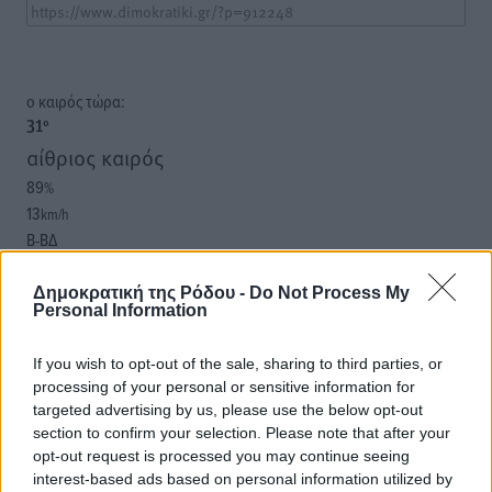
o καιρός τώρα:
31
°
αίθριος καιρός
89
%
13
km/h
Β-ΒΔ
29
29
°/
°
06:19
Δημοκρατική της Ρόδου -
Do Not Process My
Personal Information
20:05
πρόγνωση:
If you wish to opt-out of the sale, sharing to third parties, or
32
°
processing of your personal or sensitive information for
ΔΕ
targeted advertising by us, please use the below opt-out
29
°
section to confirm your selection. Please note that after your
ΤΡ
opt-out request is processed you may continue seeing
28
°
interest-based ads based on personal information utilized by