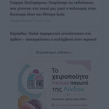
Γιώργος Χατζημάρκος: Στηρίζουμε τις εκδηλώσεις
που γίνονται στα νησιά μας γιατί ο πολιτισμός είναι
δικαίωμα όλων και δύναμη ζωής
Τοπικές Ειδήσεις
•
πριν 7 ώρες
Κάρπαθος: Παλιά πυρομαχικά εντοπίστηκαν στο
Αρδάνι – Απαγορεύτηκε η κολύμβηση στην περιοχή
Τοπικές Ειδήσεις
•
πριν 7 ώρες
Περισσότερες ειδήσεις
Τουρνάς για φωτιές: «Κανένα περιθώριο
εφησυχασμού» – Σε πλήρη ετοιμότητα ο μηχανισμός
Ειδήσεις
•
πριν 8 ώρες
Καιρός: Επιμένουν οι υψηλές θερμοκρασίες – Ισχυρά
μελτέμια έως 9 μποφόρ, σε «Red Code» 6 περιοχές
Τοπικές Ειδήσεις
•
πριν 8 ώρες