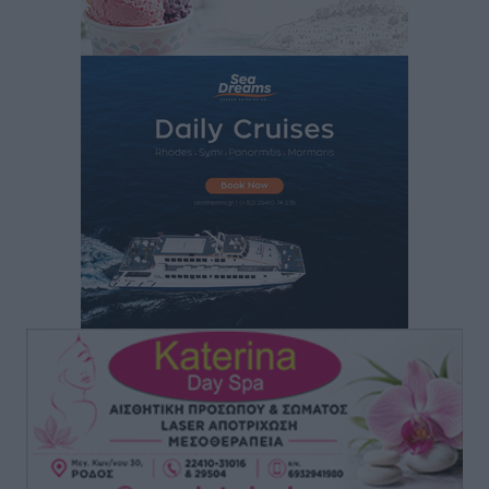
Τα φοιτητικά ενοίκια «τινάζουν στον αέρα» τους
οικογενειακούς προϋπολογισμούς
Ειδήσεις
•
πριν 9 ώρες
Δύο νέοι ξενώνες παραδόθηκαν στις Ένοπλες
Δυνάμεις στη νήσο Ρω
Τοπικές Ειδήσεις
•
πριν 9 ώρες
Συνεχίζεται η έξοδος του Αυγούστου – Πάνω από
34.000 αναχωρούν σήμερα μόνο από τον Πειραιά
Ειδήσεις
•
πριν 9 ώρες
Μόνιμες θέσεις στους παιδικούς σταθμούς: Οι
προϋποθέσεις, η 24μηνη εμπειρία και οι προθεσμίες
για τους δήμους
Τοπικές Ειδήσεις
•
πριν 9 ώρες
Δεύτερη πηγή εισοδήματος για τους επαγγελματίες