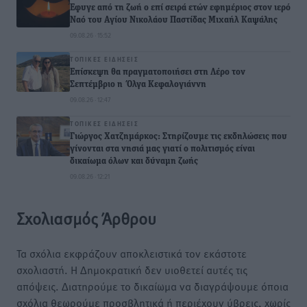
Έφυγε από τη ζωή ο επί σειρά ετών εφημέριος στον ιερό
Ναό του Αγίου Νικολάου Παστίδας Μιχαήλ Καψάλης
09.08.26 · 15:52
ΤΟΠΙΚΈΣ ΕΙΔΉΣΕΙΣ
Επίσκεψη θα πραγματοποιήσει στη Λέρο τον
Σεπτέμβριο η Όλγα Κεφαλογιάννη
09.08.26 · 12:47
ΤΟΠΙΚΈΣ ΕΙΔΉΣΕΙΣ
Γιώργος Χατζημάρκος: Στηρίζουμε τις εκδηλώσεις που
γίνονται στα νησιά μας γιατί ο πολιτισμός είναι
δικαίωμα όλων και δύναμη ζωής
09.08.26 · 12:21
Σχολιασμός Άρθρου
Τα σχόλια εκφράζουν αποκλειστικά τον εκάστοτε
σχολιαστή. Η Δημοκρατική δεν υιοθετεί αυτές τις
απόψεις. Διατηρούμε το δικαίωμα να διαγράψουμε όποια
σχόλια θεωρούμε προσβλητικά ή περιέχουν ύβρεις, χωρίς