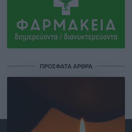
Οδηγός στη Ρόδο τράκαρε σταθμευμένο αυτοκίνητο,
παρέσυρε 72χρονο και διέφυγε
Τοπικές Ειδήσεις
•
πριν 10 ώρες
Το νέο Ειδικό Χωροταξικό για τον Τουρισμό
ξανασχεδιάζει τον επενδυτικό χάρτη της Ρόδου
Τοπικές Ειδήσεις
•
πριν 11 ώρες
Γιάννης Βασιλάκης: «Η Πρωτοβάθμια Φροντίδα
ΠΡΟΣΦΑΤΑ ΑΡΘΡΑ
Υγείας πρέπει να φτάνει σε κάθε γωνιά – Ενισχύουμε
τις δομές, δεν τις αποδυναμώνουμε»
Συνεντεύξεις
•
πριν 11 ώρες
Ιδρυμα Ωνάση: Το όραμα πίσω από τα δύο νέα
σχολεία της Ρόδου
Συνεντεύξεις
•
πριν 11 ώρες
Μιχάλης Χουρδάκης: «Η χώρα χρειάζεται μια