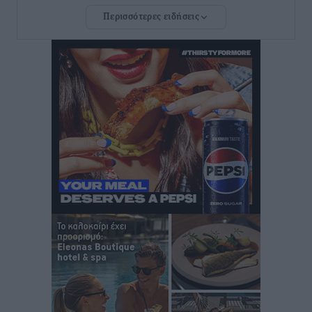
Περισσότερες ειδήσεις
Ευ. Τουρνάς: Απέναντι σε ακραία καιρικά φαινόμενα
δεν υπάρχουν περιθώρια εφησυχασμού
Ειδήσεις
•
πριν 10 ώρες
Στον Άγιο Νικόλαο Χάλκης ανοίγει ξανά το
ανανεωμένο εκκλησιαστικό μουσείο από τη Λέσχη
Lions Χάλκης
Τοπικές Ειδήσεις
•
πριν 10 ώρες
Ρόδος: «Βουλιάζει» από τουρίστες – Πάνω από 1 εκατ.
επιβάτες και 55 κρουαζιερόπλοια
Τοπικές Ειδήσεις
•
πριν 10 ώρες
Γ’ Εθνική Κατηγορία: Οι ημερομηνίες των
αγωνιστικών της κανονικής περιόδου
Αθλητικά
•
πριν 15 ώρες