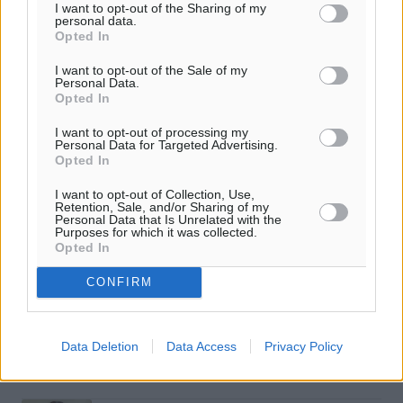
I want to opt-out of the Sharing of my
personal data.
Βάιος Καλοπήτας: «Η νίκη μας είναι νίκη των υγιών
Opted In
δυνάμεων του τόπου»
I want to opt-out of the Sale of my
Personal Data.
Βαϊος Καλοπήτας: «Την Κυριακή 8 Οκτωβρίου Ενωμένοι
Opted In
Αλλάζουμε Μαζί για τη Ρόδο μας!»
I want to opt-out of processing my
Personal Data for Targeted Advertising.
Opted In
I want to opt-out of Collection, Use,
ΔΙΑΒΑΣΕ ΕΠΙΣΗΣ
Retention, Sale, and/or Sharing of my
Personal Data that Is Unrelated with the
Purposes for which it was collected.
ΣΥΝΕΝΤΕΎΞΕΙΣ
Opted In
Χρήστος Μιχαλάκης: «Χρειάζεται κοινός σχεδιασμός
για το νέο τουριστικό προϊόν της Δωδεκανήσου»
CONFIRM
02.08.26 · 08:14
ΣΥΝΕΝΤΕΎΞΕΙΣ
Παύλος Χρηστίδης: Η εμπιστοσύνη των πολιτών είναι η
Data Deletion
Data Access
Privacy Policy
μεγαλύτερη πολιτική μάχη της επόμενης ημέρας
02.08.26 · 08:12