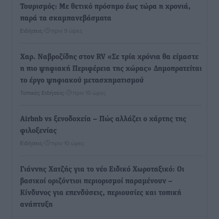
Τουρισμός: Με θετικό πρόσημο έως τώρα η χρονιά,
παρά τα σκαμπανεβάσματα
Ειδήσεις
•
πριν 9 ώρες
Χαρ. Ναβροζίδης στον RV «Σε τρία χρόνια θα είμαστε
η πιο ψηφιακή Περιφέρεια της χώρας» Δημοπρατείται
το έργο ψηφιακού μετασχηματισμού
Τοπικές Ειδήσεις
•
πριν 10 ώρες
Airbnb vs ξενοδοχεία – Πώς αλλάζει ο χάρτης της
φιλοξενίας
Ειδήσεις
•
πριν 10 ώρες
Γιάννης Χατζής για το νέο Ειδικό Χωροταξικό: Οι
βασικοί οριζόντιοι περιορισμοί παραμένουν –
Κίνδυνος για επενδύσεις, περιουσίες και τοπική
ανάπτυξη
Τοπικές Ειδήσεις
•
πριν 10 ώρες