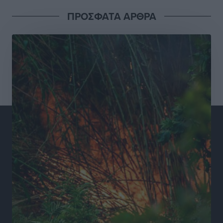
Ειδήσεις
•
πριν 17 ώρες
ΠΡΟΣΦΑΤΑ ΑΡΘΡΑ
Συνελήφθησαν έξι άτομα για ηχορύπανση από
καταστήματα στο Νότιο Αιγαίο
Τοπικές Ειδήσεις
•
πριν 17 ώρες
15 Αυγούστου 2026: Πώς θα πληρωθούν όσοι
εργαστούν την αργία – Τι ισχύει για πενθήμερο,
εξαήμερο και άδειες
Ειδήσεις
•
πριν 17 ώρες
Πλούσιο πολιτιστικό πρόγραμμα τον Αύγουστο από
τον Δήμο Ρόδου
Πολιτιστικά
•
πριν 17 ώρες
Βασίλης Υψηλάντης: Ξεμπλοκάρει η έκδοση και
παραχώρηση οριστικών τίτλων κυριότητας για 224