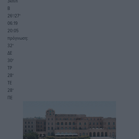
3
km/h
Β
26
27
°/
°
06:19
20:05
πρόγνωση:
32
°
ΔΕ
30
°
ΤΡ
28
°
ΤΕ
28
°
ΠΕ