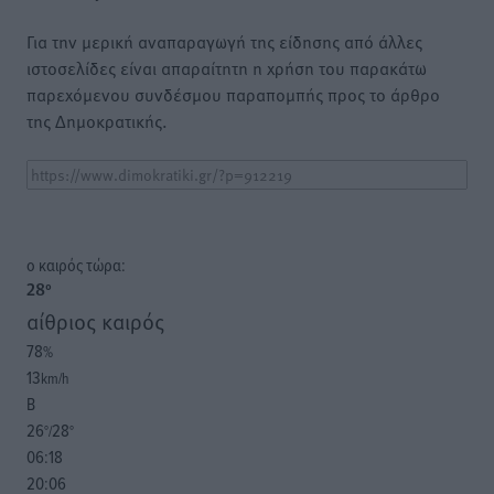
Για την μερική αναπαραγωγή της είδησης από άλλες
ιστοσελίδες είναι απαραίτητη η χρήση του παρακάτω
παρεχόμενου συνδέσμου παραπομπής προς το άρθρο
της Δημοκρατικής.
o καιρός τώρα:
28
°
αίθριος καιρός
78
%
13
km/h
Β
26
28
°/
°
06:18
20:06