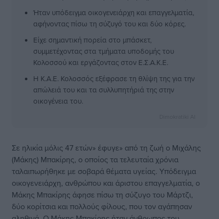
Ήταν υπόδειγμα οικογενειάρχη και επαγγελματία,
αφήνοντας πίσω τη σύζυγό του και δύο κόρες.
Είχε σημαντική πορεία στο μπάσκετ,
συμμετέχοντας στα τμήματα υποδομής του
Κολοσσού και εργάζοντας στον Ε.Σ.Α.Κ.Ε.
Η Κ.Α.Ε. Κολοσσός εξέφρασε τη θλίψη της για την
απώλειά του και τα συλλυπητήριά της στην
οικογένεια του.
Dimokratiki AI
Σε ηλικία μόλις 47 ετών» έφυγε» από τη ζωή ο Μιχάλης
(Μάκης) Μπακίρης, ο οποίος τα τελευταία χρόνια
ταλαιπωρήθηκε με σοβαρά θέματα υγείας. Υπόδειγμα
οικογενειάρχη, ανθρώπου και άριστου επαγγελματία, ο
Μάκης Μπακίρης άφησε πίσω τη σύζυγο του Μάρτζι,
δύο κορίτσια και πολλούς φίλους, που τον αγάπησαν
αληθινά. Ο Μάκης Μπακίρης ήταν άνθρωπος του