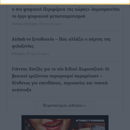
Χαρ. Ναβροζίδης στον RV «Σε τρία χρόνια θα είμαστε
η πιο ψηφιακή Περιφέρεια της χώρας» Δημοπρατείται
το έργο ψηφιακού μετασχηματισμού
Τοπικές Ειδήσεις
•
πριν 4 ώρες
Airbnb vs ξενοδοχεία – Πώς αλλάζει ο χάρτης της
φιλοξενίας
Ειδήσεις
•
πριν 4 ώρες
Γιάννης Χατζής για το νέο Ειδικό Χωροταξικό: Οι
βασικοί οριζόντιοι περιορισμοί παραμένουν –
Κίνδυνος για επενδύσεις, περιουσίες και τοπική
ανάπτυξη
Τοπικές Ειδήσεις
•
πριν 5 ώρες
Περισσότερες ειδήσεις
Ευ. Τουρνάς: Απέναντι σε ακραία καιρικά φαινόμενα
δεν υπάρχουν περιθώρια εφησυχασμού
Ειδήσεις
•
πριν 5 ώρες