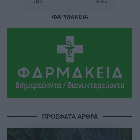
« Μάι
Ιούλ »
ΦΑΡΜΑΚΕΙΑ
ΣΕΤΕ: Σημαντική θεσμική εξέλιξη η ΚΥΑ για το ΕΧΠ
για τον τουρισμό
Ειδήσεις
•
πριν 11 ώρες
Γ. Χατζημάρκος: “Δύο μεγάλες δεσμεύσεις
Γεωργιάδη” – Κίνητρα για τους γιατρούς των νησιών
και συνεργασία Ρόδου με το Αττικόν για το
Ακτινοθεραπευτικό
Τοπικές Ειδήσεις
•
πριν 12 ώρες
Σούπερ μάρκετ: Διευρύνεται η εθνική πρωτοβουλία
για τις τιμές – Eρχονται νέες συμμετοχές εταιρειών
Ειδήσεις
•
πριν 12 ώρες
ΠΡΟΣΦΑΤΑ ΑΡΘΡΑ
Συνελήφθησαν έξι άτομα για ηχορύπανση από
καταστήματα στο Νότιο Αιγαίο