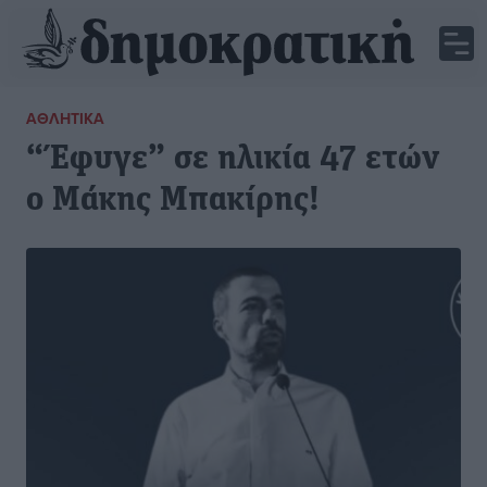
ΑΘΛΗΤΙΚΆ
“Έφυγε” σε ηλικία 47 ετών
ο Μάκης Μπακίρης!