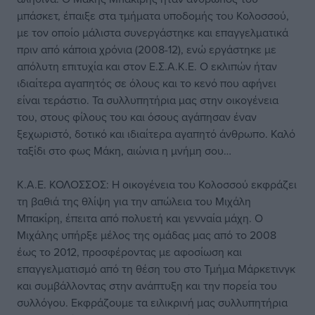
μπάσκετ, έπαιξε στα τμήματα υποδομής του Κολοσσού,
με τον οποίο μάλιστα συνεργάστηκε και επαγγελματικά
πριν από κάποια χρόνια (2008-12), ενώ εργάστηκε με
απόλυτη επιτυχία και στον Ε.Σ.Α.Κ.Ε. Ο εκλιπών ήταν
ιδιαίτερα αγαπητός σε όλους και το κενό που αφήνει
είναι τεράστιο. Τα συλλυπητήρια μας στην οικογένεια
του, στους φίλους του και όσους αγάπησαν έναν
ξεχωριστό, δοτικό και ιδιαίτερα αγαπητό άνθρωπο. Καλό
ταξίδι στο φως Μάκη, αιώνια η μνήμη σου…
Κ.Α.Ε. ΚΟΛΟΣΣΟΣ: Η οικογένεια του Κολοσσού εκφράζει
τη βαθιά της θλίψη για την απώλεια του Μιχάλη
Μπακίρη, έπειτα από πολυετή και γενναία μάχη. Ο
Μιχάλης υπήρξε μέλος της ομάδας μας από το 2008
έως το 2012, προσφέροντας με αφοσίωση και
επαγγελματισμό από τη θέση του στο Τμήμα Μάρκετινγκ
και συμβάλλοντας στην ανάπτυξη και την πορεία του
συλλόγου. Εκφράζουμε τα ειλικρινή μας συλλυπητήρια