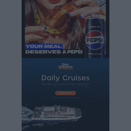
Στον Άγιο Νικόλαο Χάλκης ανοίγει ξανά το
ανανεωμένο εκκλησιαστικό μουσείο από τη Λέσχη
Lions Χάλκης
Τοπικές Ειδήσεις
•
πριν 5 ώρες
Ρόδος: «Βουλιάζει» από τουρίστες – Πάνω από 1 εκατ.
επιβάτες και 55 κρουαζιερόπλοια
Τοπικές Ειδήσεις
•
πριν 5 ώρες
Γ’ Εθνική Κατηγορία: Οι ημερομηνίες των
αγωνιστικών της κανονικής περιόδου
Αθλητικά
•
πριν 10 ώρες
Συνελήφθησαν δύο άτομα στην Κάρπαθο για άγρα
πελατών
Τοπικές Ειδήσεις
•
πριν 11 ώρες