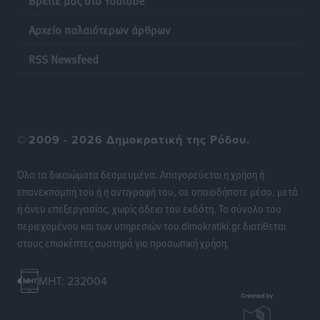
Αρχείο παλαιότερων άρθρων
Οι θαυματουργές Παναγίες της Δωδεκανήσου: Τα
προσωνύμια και οι θρύλοι
RSS Newsfeed
Ρεπορτάζ
•
πριν 15 ώρες
©
2009 - 2026 Δημοκρατική της Ρόδου.
Όλα τα δικαιώματα δεσμευμένα. Απαγορεύεται η χρήση ή
επανεκπομπή του ή η αντιγραφή του, σε οποιοδήποτε μέσο, μετά
ή άνευ επεξεργασίας, χωρίς άδεια του εκδότη. Το σύνολο του
περιεχομένου και των υπηρεσιών του dimokratiki.gr διατίθεται
στους επισκέπτες αυστηρά για προσωπική χρήση.
MHT: 232004