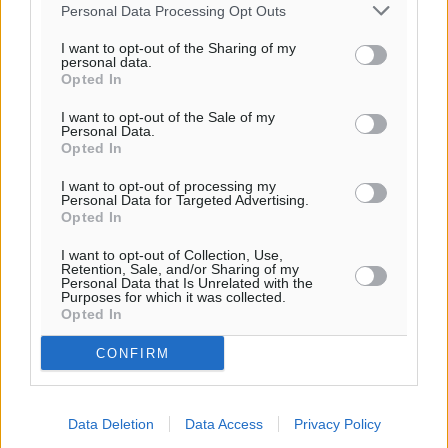
Personal Data Processing Opt Outs
I want to opt-out of the Sharing of my
personal data.
Ροή ειδήσεων
Opted In
I want to opt-out of the Sale of my
Personal Data.
Καιρός «hot – dry – windy» τις επόμενες 48 ώρες στη
Opted In
χώρα
I want to opt-out of processing my
Ειδήσεις
•
πριν 4 ώρες
Personal Data for Targeted Advertising.
Opted In
Δύο σχολεία της Λέρου αλλάζουν όψη με δωρεά
I want to opt-out of Collection, Use,
Retention, Sale, and/or Sharing of my
αγάπης για τα παιδιά
Personal Data that Is Unrelated with the
Purposes for which it was collected.
Τοπικές Ειδήσεις
•
πριν 4 ώρες
Opted In
CONFIRM
Τουρισμός: Με θετικό πρόσημο έως τώρα η χρονιά,
παρά τα σκαμπανεβάσματα
Ειδήσεις
•
πριν 4 ώρες
Data Deletion
Data Access
Privacy Policy