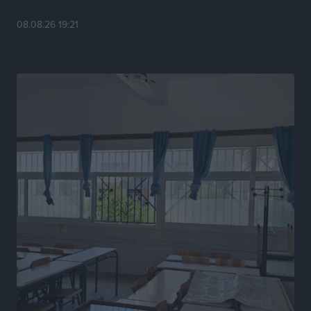
Αθλητικά
•
πριν 12 ώρες
08.08.26 19:21
Ευρωπαϊκό Πρωτάθλημα Στίβου: Πότε αγωνίζονται η
Μαγκούλια, η Σπανουδάκη και ο Κριτούλης
Αθλητικά
•
πριν 12 ώρες
Εθνική Παίδων: Ο Χριστοδούλου και η καλύτερη
φουρνιά των τελευταίων ετών
Αθλητικά
•
πριν 12 ώρες
Διαγόρας: Ανανέωσε ο Μιχάλης Χατζηγεωργίου
Αθλητικά
•
πριν 12 ώρες
ΔΕΑΣ Δάφνη Ρόδου: Η Ευαγγελία Τετράδη στο
τεχνικό επιτελείο
Αθλητικά
•
πριν 12 ώρες