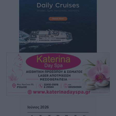
Δύο νέοι ξενώνες παραδόθηκαν στις Ένοπλες
Δυνάμεις στη νήσο Ρω
Τοπικές Ειδήσεις
•
πριν 23 ώρες
Συνεχίζεται η έξοδος του Αυγούστου – Πάνω από
34.000 αναχωρούν σήμερα μόνο από τον Πειραιά
Ειδήσεις
•
πριν 23 ώρες
Μόνιμες θέσεις στους παιδικούς σταθμούς: Οι
προϋποθέσεις, η 24μηνη εμπειρία και οι προθεσμίες
για τους δήμους
Τοπικές Ειδήσεις
•
πριν 23 ώρες
Δεύτερη πηγή εισοδήματος για τους επαγγελματίες
ψαράδες ο αλιευτικός τουρισμός
Ειδήσεις
•
πριν 23 ώρες
Ιούνιος 2026
Μαρία Εκμεκτσίογλου: Η πίστη μου είναι το