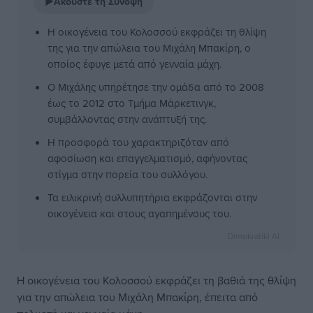
▶
Ακούστε τη Σύνοψη
Η οικογένεια του Κολοσσού εκφράζει τη θλίψη
της για την απώλεια του Μιχάλη Μπακίρη, ο
οποίος έφυγε μετά από γενναία μάχη.
Ο Μιχάλης υπηρέτησε την ομάδα από το 2008
έως το 2012 στο Τμήμα Μάρκετινγκ,
συμβάλλοντας στην ανάπτυξή της.
Η προσφορά του χαρακτηριζόταν από
αφοσίωση και επαγγελματισμό, αφήνοντας
στίγμα στην πορεία του συλλόγου.
Τα ειλικρινή συλλυπητήρια εκφράζονται στην
οικογένεια και στους αγαπημένους του.
Dimokratiki AI
Η οικογένεια του Κολοσσού εκφράζει τη βαθιά της θλίψη
για την απώλεια του Μιχάλη Μπακίρη, έπειτα από