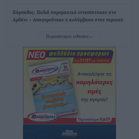
Κάρπαθος: Παλιά πυρομαχικά εντοπίστηκαν στο
Αρδάνι – Απαγορεύτηκε η κολύμβηση στην περιοχή
Τοπικές Ειδήσεις
•
πριν 21 ώρες
Περισσότερες ειδήσεις
Τουρνάς για φωτιές: «Κανένα περιθώριο
εφησυχασμού» – Σε πλήρη ετοιμότητα ο μηχανισμός
Ειδήσεις
•
πριν 22 ώρες
Καιρός: Επιμένουν οι υψηλές θερμοκρασίες – Ισχυρά
μελτέμια έως 9 μποφόρ, σε «Red Code» 6 περιοχές
Τοπικές Ειδήσεις
•
πριν 23 ώρες
Τα φοιτητικά ενοίκια «τινάζουν στον αέρα» τους
οικογενειακούς προϋπολογισμούς
Ειδήσεις
•
πριν 23 ώρες