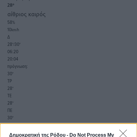
28
°
αίθριος καιρός
58
%
10
km/h
Δ
28
30
°/
°
06:20
20:04
πρόγνωση:
30
°
ΤΡ
28
°
ΤΕ
28
°
ΠΕ
30
°
ΠΑ
Δημοκρατική της Ρόδου -
Do Not Process My