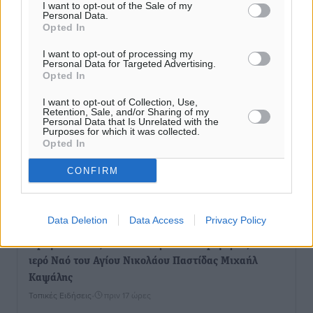
I want to opt-out of the Sale of my
Personal Data.
Opted In
I want to opt-out of processing my
Personal Data for Targeted Advertising.
Opted In
I want to opt-out of Collection, Use,
Retention, Sale, and/or Sharing of my
Personal Data that Is Unrelated with the
Purposes for which it was collected.
Opted In
CONFIRM
Ροή ειδήσεων
Data Deletion
Data Access
Privacy Policy
Έφυγε από τη ζωή ο επί σειρά ετών εφημέριος στον
ιερό Ναό του Αγίου Νικολάου Παστίδας Μιχαήλ
Καψάλης
Τοπικές Ειδήσεις
•
πριν 17 ώρες