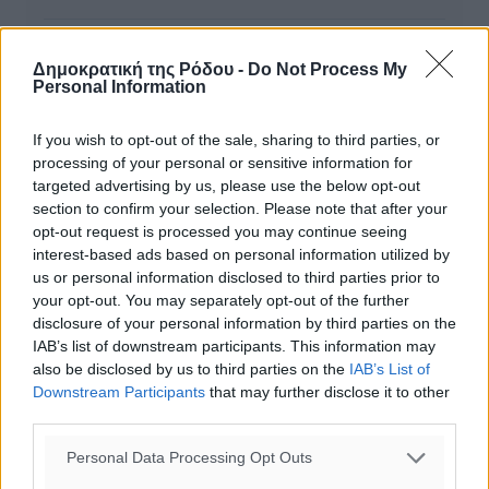
Κ. Χατζηδάκης: Ρεκόρ στον τουρισμό το 2023 - Τι είπε για
Δημοκρατική της Ρόδου -
Do Not Process My
AirBnb, Golden Visa
Personal Information
Χρυσή Βίζα: Ισραήλ και Τουρκία ψηφίζουν ελληνική Golden
If you wish to opt-out of the sale, sharing to third parties, or
Visa
processing of your personal or sensitive information for
targeted advertising by us, please use the below opt-out
section to confirm your selection. Please note that after your
Άλμα 31% στις Ελληνικές Golden Visa από τις αρχές του έτους
opt-out request is processed you may continue seeing
- Μεγάλη ζήτηση από Τουρκία, Κίνα και Ισραήλ
interest-based ads based on personal information utilized by
us or personal information disclosed to third parties prior to
your opt-out. You may separately opt-out of the further
disclosure of your personal information by third parties on the
ΔΙΑΒΑΣΕ ΕΠΙΣΗΣ
IAB’s list of downstream participants. This information may
also be disclosed by us to third parties on the
IAB’s List of
ΕΙΔΉΣΕΙΣ
Downstream Participants
that may further disclose it to other
Φοιτητική στέγη: «Φωτιά» τα ενοίκια σε Αθήνα και
third parties.
Θεσσαλονίκη – Έως 800 ευρώ στο Ρέθυμνο
08.08.26 · 09:40
Personal Data Processing Opt Outs
ΕΙΔΉΣΕΙΣ