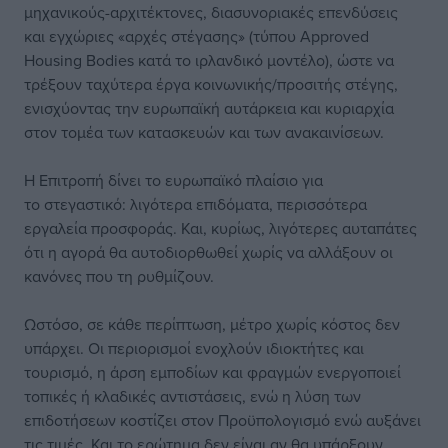
μηχανικούς-αρχιτέκτονες, διασυνοριακές επενδύσεις
και εγχώριες «αρχές στέγασης» (τύπου Approved
Housing Bodies κατά το ιρλανδικό μοντέλο), ώστε να
τρέξουν ταχύτερα έργα κοινωνικής/προσιτής στέγης,
ενισχύοντας την ευρωπαϊκή αυτάρκεια και κυριαρχία
στον τομέα των κατασκευών και των ανακαινίσεων.
Η Επιτροπή δίνει το ευρωπαϊκό πλαίσιο για
το στεγαστικό: λιγότερα επιδόματα, περισσότερα
εργαλεία προσφοράς. Και, κυρίως, λιγότερες αυταπάτες
ότι η αγορά θα αυτοδιορθωθεί χωρίς να αλλάξουν οι
κανόνες που τη ρυθμίζουν.
Ωστόσο, σε κάθε περίπτωση, μέτρο χωρίς κόστος δεν
υπάρχει. Οι περιορισμοί ενοχλούν ιδιοκτήτες και
τουρισμό, η άρση εμποδίων και φραγμών ενεργοποιεί
τοπικές ή κλαδικές αντιστάσεις, ενώ η λύση των
επιδοτήσεων κοστίζει στον Προϋπολογισμό ενώ αυξάνει
τις τιμές. Και το ερώτημα δεν είναι αν θα υπάρξουν