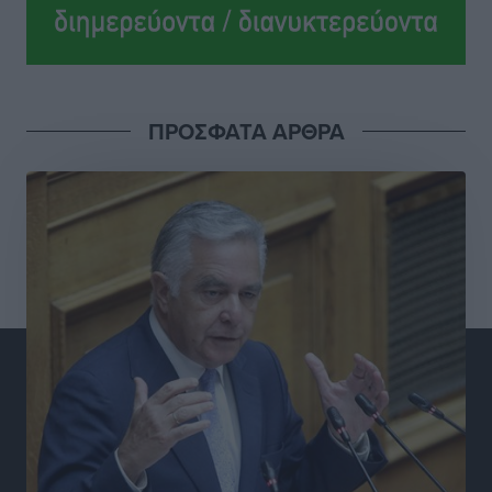
Νέα εποχή για το Νοσοκομείο Ρόδου: Έργα υποδομής,
ακτινοθεραπευτικό κέντρο και νέα μέτρα για τη
στελέχωση
Τοπικές Ειδήσεις
•
πριν 3 ώρες
ΠΡΟΣΦΑΤΑ ΑΡΘΡΑ
Στη Δημοτική Επιτροπή η Ροδιακή Έπαυλη και το
Δίκτυο ΑμεΑ στη Μεσαιωνική Πόλη
Ρεπορτάζ
•
πριν 3 ώρες
Προσωρινά κρατούμενος ο 59χρονος που συνελήφθη
με περισσότερο από 1,3 κιλό κοκαΐνης στη Ρόδο
Τοπικές Ειδήσεις
•
πριν 3 ώρες
Δεκατέσσερα ονόματα στο τραπέζι για το ψηφοδέλτιο
του ΠΑΣΟΚ στα Δωδεκάνησα
Τοπικές Ειδήσεις
•
πριν 3 ώρες
Πιλοτικό πρόγραμμα για την αντιμετώπιση του