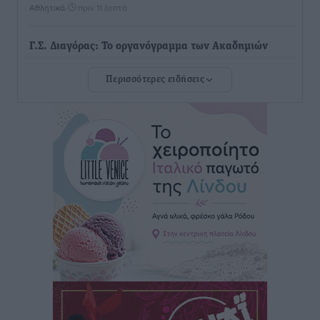
Αθλητικά
•
πριν 11 λεπτά
Γ.Σ. Διαγόρας: Το οργανόγραμμα των Ακαδημιών
Αθλητικά
•
πριν 13 λεπτά
Περισσότερες ειδήσεις
Σταυρός Καλυθιών: Απέκτησε και την Ειρήνη
Καρελλάκη
Αθλητικά
•
πριν 42 λεπτά
Πρωτάθλημα Καλαθοσφαίρισης Δικηγορικών
Συλλόγων Ελλάδας και Κύπρου: Η Ρόδος φιλοξένησε
με επιτυχία την 17η διοργάνωση
Αθλητικά
•
πριν 55 λεπτά
Φοιτητική στέγη: «Φωτιά» τα ενοίκια σε Αθήνα και
Θεσσαλονίκη – Έως 800 ευρώ στο Ρέθυμνο
Ειδήσεις
•
πριν 1 ώρα