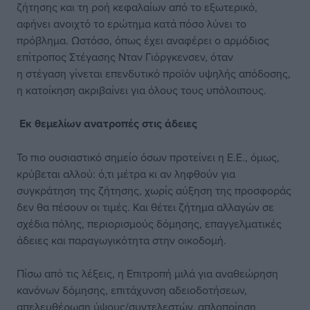
ζήτησης και τη ροή κεφαλαίων από το εξωτερικό,
αφήνει ανοιχτό το ερώτημα κατά πόσο λύνει το
πρόβλημα. Ωστόσο, όπως έχει αναφέρει ο αρμόδιος
επίτροπος Στέγασης Νταν Γιόργκενσεν, όταν
η στέγαση γίνεται επενδυτικό προϊόν υψηλής απόδοσης,
η κατοίκηση ακριβαίνει για όλους τους υπόλοιπους.
Εκ θεμελίων ανατροπές στις άδειες
Το πιο ουσιαστικό σημείο όσων προτείνει η Ε.Ε., όμως,
κρύβεται αλλού: ό,τι μέτρα κι αν ληφθούν για
συγκράτηση της ζήτησης, χωρίς αύξηση της προσφοράς
δεν θα πέσουν οι τιμές. Και θέτει ζήτημα αλλαγών σε
σχέδια πόλης, περιορισμούς δόμησης, επαγγελματικές
άδειες και παραγωγικότητα στην οικοδομή.
Πίσω από τις λέξεις, η Επιτροπή μιλά για αναθεώρηση
κανόνων δόμησης, επιτάχυνση αδειοδοτήσεων,
απελευθέρωση ύψους/συντελεστών, απλοποίηση