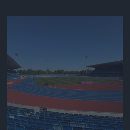
Iατρικός Σύλλογος Ροδου προς Α. Γεωργιάδη:
Στρατηγικές Προτάσεις για την Ενίσχυση της
Δημόσιας Υγείας στη Νησιωτική Ελλάδα και στα
Νοσοκομεία της Γ΄ Ζώνης
Τοπικές Ειδήσεις
•
πριν 18 ώρες
Πάνθηρες: Ξεκίνησαν αισιόδοξοι για την παρθενική
“πτήση” τους
Αθλητικά
•
πριν 18 ώρες
Άρης Αρχαγγέλου: Στο πλευρό του άτυχου Ιάκωβου
Θωμά
Αθλητικά
•
πριν 18 ώρες
Φοίβος: Η μεγάλη επιστροφή του Μπρένο Σαλβατιέρα
Αθλητικά
•
πριν 18 ώρες