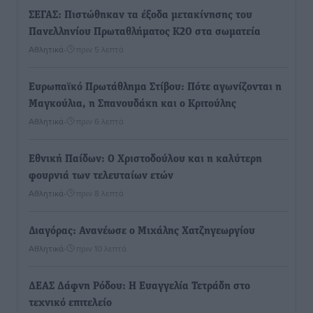
ΣΕΓΑΣ: Πιστώθηκαν τα έξοδα μετακίνησης του
Πανελληνίου Πρωταθλήματος Κ20 στα σωματεία
Αθλητικά
•
πριν 5 λεπτά
Ευρωπαϊκό Πρωτάθλημα Στίβου: Πότε αγωνίζονται η
Μαγκούλια, η Σπανουδάκη και ο Κριτούλης
Αθλητικά
•
πριν 6 λεπτά
Εθνική Παίδων: Ο Χριστοδούλου και η καλύτερη
φουρνιά των τελευταίων ετών
Αθλητικά
•
πριν 8 λεπτά
Διαγόρας: Ανανέωσε ο Μιχάλης Χατζηγεωργίου
Αθλητικά
•
πριν 10 λεπτά
ΔΕΑΣ Δάφνη Ρόδου: Η Ευαγγελία Τετράδη στο
τεχνικό επιτελείο