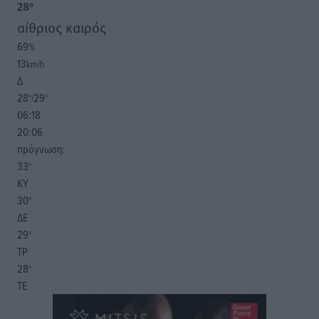
28
°
αίθριος καιρός
69
%
13
km/h
Δ
28
29
°/
°
06:18
20:06
πρόγνωση:
33
°
ΚΥ
30
°
ΔΕ
29
°
ΤΡ
28
°
ΤΕ