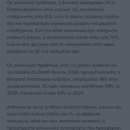
Ως κοινωνικό πρόβλημα, η Eurostat καταγράφει ότι η
Ελλάδα βρίσκεται στην κορυφή της στεγαστικής
επιβάρυνσης στην Ε.Ε., ενώ το βάρος στέγασης αγγίζει
όλο και περισσότερα νοικοκυριά μεσαίου και χαμηλού
εισοδήματος. Ενα στα δέκα νοικοκυριά έχει απλήρωτα
ενοίκια ή δάνειο, η ιδιοκατοίκηση έπεσε κάτω από 70%,
ενώ οι νέοι φεύγουν από το οικογενειακό σπίτι αφού
περάσουν τα 30 έτη κατά μέσο όρο.
Ως οικονομικό πρόβλημα, στην εις βάθος ανάλυση για
την Ελλάδα (In-Depth Review 2026, Spring Forecasts), η
Επιτροπή διαπιστώνει ενδείξεις υπερτίμησης 18% στην
αγορά κατοικίας. Οι τιμές κατοικιών αυξήθηκαν 7,8% το
2025, έπειτα από άνοδο 9,1% το 2024.
Απέναντι σε αυτά, η Αθήνα αναζητεί πόρους για ένα νέο
κύμα επιδοτήσεων («Σπίτι μου 3», αναβάθμιση
κατοικιών), αλλά και νέες φοιτητικές κατοικίες ή
προγράμματα κοινωνικής αντιπαροχής που προσφέρουν