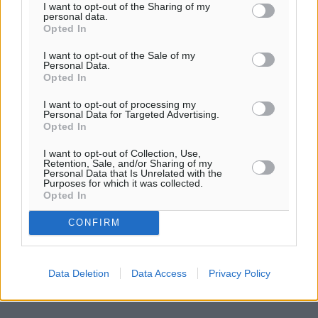
I want to opt-out of the Sharing of my
Η Τουρκία σε νέο «κρεσέντο» προκλήσεων στο Αιγαίο
personal data.
με 18 παραβάσεις και παραβιάσεις
Opted In
08.08.26 · 09:36
I want to opt-out of the Sale of my
Personal Data.
ΕΙΔΉΣΕΙΣ
Opted In
Θερινές εκπτώσεις 2026 έως τις 31 Αυγούστου – Τι
πρέπει να προσέξουν οι καταναλωτές
I want to opt-out of processing my
08.08.26 · 09:31
Personal Data for Targeted Advertising.
Opted In
Σχολιασμός Άρθρου
I want to opt-out of Collection, Use,
Retention, Sale, and/or Sharing of my
Personal Data that Is Unrelated with the
Purposes for which it was collected.
Τα σχόλια εκφράζουν αποκλειστικά τον εκάστοτε
Opted In
σχολιαστή. Η Δημοκρατική δεν υιοθετεί αυτές τις
απόψεις. Διατηρούμε το δικαίωμα να διαγράψουμε όποια
CONFIRM
σχόλια θεωρούμε προσβλητικά ή περιέχουν ύβρεις, χωρίς
καμμία προειδοποίηση. Χρήστες που δεν τηρούν τους
όρους χρήσης αποκλείονται.
Data Deletion
Data Access
Privacy Policy