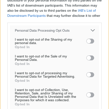
disclosure of your personal information by third parties on the
IAB’s list of downstream participants. This information may
also be disclosed by us to third parties on the
IAB’s List of
Downstream Participants
that may further disclose it to other
third parties.
Personal Data Processing Opt Outs
Υπενθύμιση:
I want to opt-out of the Sharing of my
personal data.
Opted In
Για την μερική αναπαραγωγή της είδησης από άλλες
ιστοσελίδες είναι απαραίτητη η χρήση του παρακάτω
I want to opt-out of the Sale of my
Personal Data.
παρεχόμενου συνδέσμου παραπομπής προς το άρθρο
Opted In
της Δημοκρατικής.
I want to opt-out of processing my
Personal Data for Targeted Advertising.
Opted In
I want to opt-out of Collection, Use,
Retention, Sale, and/or Sharing of my
Personal Data that Is Unrelated with the
o καιρός τώρα:
Purposes for which it was collected.
Opted In
25
°