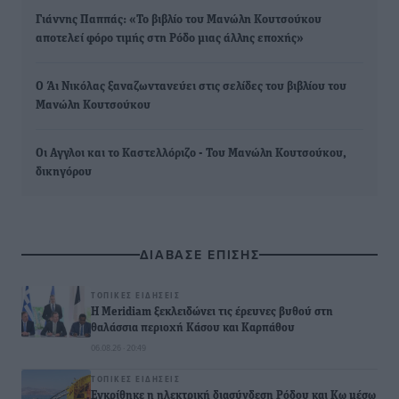
Γιάννης Παππάς: «Το βιβλίο του Μανώλη Κουτσούκου
αποτελεί φόρο τιμής στη Ρόδο μιας άλλης εποχής»
Ο Άι Νικόλας ξαναζωντανεύει στις σελίδες του βιβλίου του
Μανώλη Κουτσούκου
Οι Αγγλοι και το Καστελλόριζο - Του Μανώλη Κουτσούκου,
δικηγόρου
ΔΙΑΒΑΣΕ ΕΠΙΣΗΣ
ΤΟΠΙΚΈΣ ΕΙΔΉΣΕΙΣ
Η Meridiam ξεκλειδώνει τις έρευνες βυθού στη
θαλάσσια περιοχή Κάσου και Καρπάθου
06.08.26 · 20:49
ΤΟΠΙΚΈΣ ΕΙΔΉΣΕΙΣ
Εγκρίθηκε η ηλεκτρική διασύνδεση Ρόδου και Κω μέσω