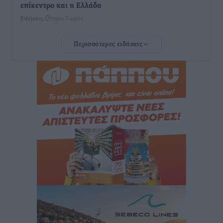
επίκεντρο και η Ελλάδα
Ειδήσεις
•
πριν 7 ώρες
Περισσότερες ειδήσεις
Νέο ξενοδοχείο στη Ρόδο για την H Hotels –
Χατζηλαζάρου – Προχωρά καινούργιο ξενοδοχείο
στην Κω
Τοπικές Ειδήσεις
•
πριν 7 ώρες
Αυτοκίνητο μπήκε παράνομα σε μονόδρομο στο
Μαστιχάρι – Αναποδογύρισε όχημα με μητέρα και
5χρονο παιδί
Τοπικές Ειδήσεις
•
πριν 8 ώρες
“Η Ευρώπη αντιμετώπιζε το προσφυγικό σαν ταινία
τρόμου” – Η συγκλονιστική μαρτυρία της Χαρούλας
Γιασιράνη στον RV για τα γεγονότα που οδήγησαν στο
Σύμφωνο της Λέρου
Τοπικές Ειδήσεις
•
πριν 8 ώρες