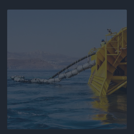
Η Μανίσα πήρε Buie και Davis
Αθλητικά
•
πριν 12 ώρες
Γ.Σ. Ηπιόνη: «Προπονητική ομάδα με εμπειρία,
επιστημονική γνώση και σύγχρονες μεθόδους»
Αθλητικά
•
πριν 12 ώρες
Α.Σ. Ρόδος: Ξανά στα «πράσινα» ο Νίκος Κοντίτσης
Αθλητικά
•
πριν 12 ώρες
Συναυλία Μάριου Φραγκούλη – Γιώργου Περρή στην
Κάσο
Πολιτιστικά
•
πριν 12 ώρες
Την άρση των εμποδίων για την άμεση λειτουργία του
βρεφονηπιακού σταθμού στην Κάσο, ζητά ο Μάνος
Κόνσολας
Τοπικές Ειδήσεις
•
πριν 13 ώρες