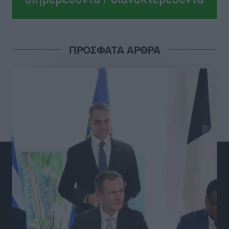
Ολοκλήρωση του έργου αναβάθμισης των
υποδομών του Νεστορίδειου Μελάθρου
Τοπικές Ειδήσεις
•
πριν 9 ώρες
ΠΡΟΣΦΑΤΑ ΑΡΘΡΑ
Γ.Σ. Διαγόρας: Στα «κυανέρυθρα» ο Janni Pembe
Αθλητικά
•
πριν 10 ώρες
Σύλληψη 21χρονου για ναρκωτικά στη Ρόδο
Τοπικές Ειδήσεις
•
πριν 11 ώρες
Με 13,1% κάλυψη εργαζομένων από συλλογικές
συμβάσεις, η Ελλάδα στον “πάτο” της ΕΕ
Απόψεις
•
πριν 11 ώρες
Στο νοσοκομείο της Ρόδου αύριο ο Άδωνις Γεωργιάδης
Τοπικές Ειδήσεις
•
πριν 11 ώρες