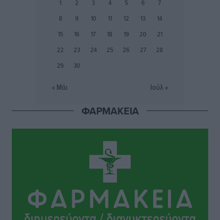
1
2
3
4
5
6
7
Αθλητικά
•
πριν 8 ώρες
8
9
10
11
12
13
14
Ιάλυσος Β’: Νωρίς νωρίς μπήκαν στα βάσανα της
15
16
17
18
19
20
21
προετοιμασίας
22
23
24
25
26
27
28
Αθλητικά
•
πριν 8 ώρες
29
30
Εθνικός Αρχίπολης: Μεγάλο βήμα προόδου η ίδρυση
« Μάι
Ιούλ »
Ακαδημίας
Αθλητικά
•
πριν 8 ώρες
ΦΑΡΜΑΚΕΙΑ
Ιππότες: Με το βλέμμα στραμμένο στο μέλλον
Αθλητικά
•
πριν 8 ώρες
ΠΑΜΕ ΣΤΟΙΧΗΜΑ: Περισσότερα από 95 εκατομμύρια
ευρώ σε κέρδη μοίρασε τον Ιούλιο
Αθλητικά
•
πριν 9 ώρες