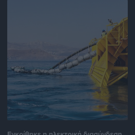
Αθλητικά
•
πριν 9 ώρες
Γ.Σ. Ηπιόνη: «Προπονητική ομάδα με εμπειρία,
επιστημονική γνώση και σύγχρονες μεθόδους»
Αθλητικά
•
πριν 9 ώρες
Α.Σ. Ρόδος: Ξανά στα «πράσινα» ο Νίκος Κοντίτσης
Αθλητικά
•
πριν 9 ώρες
Συναυλία Μάριου Φραγκούλη – Γιώργου Περρή στην
Κάσο
Πολιτιστικά
•
πριν 9 ώρες
Την άρση των εμποδίων για την άμεση λειτουργία του
βρεφονηπιακού σταθμού στην Κάσο, ζητά ο Μάνος
Κόνσολας
Τοπικές Ειδήσεις
•
πριν 10 ώρες
Εγκρίθηκε η ηλεκτρική διασύνδεση