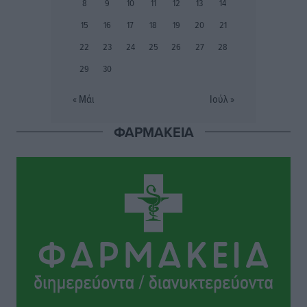
8
9
10
11
12
13
14
Ιάλυσος Β’: Νωρίς νωρίς μπήκαν στα βάσανα της
15
16
17
18
19
20
21
προετοιμασίας
22
23
24
25
26
27
28
Αθλητικά
•
πριν 5 ώρες
29
30
Εθνικός Αρχίπολης: Μεγάλο βήμα προόδου η ίδρυση
« Μάι
Ιούλ »
Ακαδημίας
Αθλητικά
•
πριν 5 ώρες
ΦΑΡΜΑΚΕΙΑ
Ιππότες: Με το βλέμμα στραμμένο στο μέλλον
Αθλητικά
•
πριν 5 ώρες
ΠΑΜΕ ΣΤΟΙΧΗΜΑ: Περισσότερα από 95 εκατομμύρια
ευρώ σε κέρδη μοίρασε τον Ιούλιο
Αθλητικά
•
πριν 5 ώρες
Ολοκλήρωση του έργου αναβάθμισης των
υποδομών του Νεστορίδειου Μελάθρου