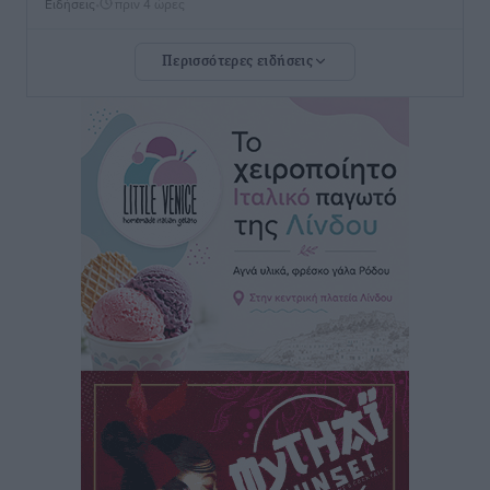
Ειδήσεις
•
πριν 4 ώρες
Περισσότερες ειδήσεις
Νέο ξενοδοχείο στη Ρόδο για την H Hotels –
Χατζηλαζάρου – Προχωρά καινούργιο ξενοδοχείο
στην Κω
Τοπικές Ειδήσεις
•
πριν 4 ώρες
Αυτοκίνητο μπήκε παράνομα σε μονόδρομο στο
Μαστιχάρι – Αναποδογύρισε όχημα με μητέρα και
5χρονο παιδί
Τοπικές Ειδήσεις
•
πριν 4 ώρες
“Η Ευρώπη αντιμετώπιζε το προσφυγικό σαν ταινία
τρόμου” – Η συγκλονιστική μαρτυρία της Χαρούλας
Γιασιράνη στον RV για τα γεγονότα που οδήγησαν στο
Σύμφωνο της Λέρου
Τοπικές Ειδήσεις
•
πριν 4 ώρες