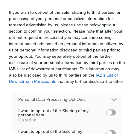
47
%
10
km/h
If you wish to opt-out of the sale, sharing to third parties, or
Δ
processing of your personal or sensitive information for
26
26
°/
°
targeted advertising by us, please use the below opt-out
06:17
section to confirm your selection. Please note that after your
opt-out request is processed you may continue seeing
20:08
interest-based ads based on personal information utilized by
πρόγνωση:
us or personal information disclosed to third parties prior to
28
°
your opt-out. You may separately opt-out of the further
ΣΑ
disclosure of your personal information by third parties on the
29
°
IAB’s list of downstream participants. This information may
ΚΥ
also be disclosed by us to third parties on the
IAB’s List of
29
Downstream Participants
that may further disclose it to other
°
third parties.
ΔΕ
28
°
Personal Data Processing Opt Outs
ΤΡ
I want to opt-out of the Sharing of my
personal data.
Opted In
I want to opt-out of the Sale of my