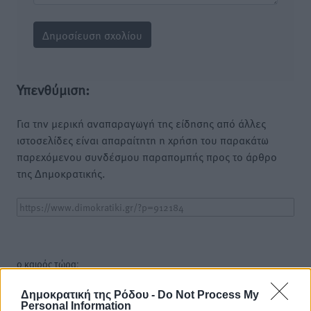
Υπενθύμιση:
Για την μερική αναπαραγωγή της είδησης από άλλες
ιστοσελίδες είναι απαραίτητη η χρήση του παρακάτω
παρεχόμενου συνδέσμου παραπομπής προς το άρθρο
της Δημοκρατικής.
o καιρός τώρα:
27
°
Δημοκρατική της Ρόδου -
Do Not Process My
αίθριος καιρός
Personal Information