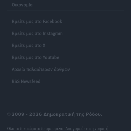
Οικονομία
Φυσικών Καταστροφών»
Ειδήσεις
•
πριν 12 ώρες
Βρείτε μας στο Facebook
Έκκληση γονέων για να λειτουργήσει ο
Βρείτε μας στο Instagram
Βρεφονηπιακός Σταθμός Κάσου
Τοπικές Ειδήσεις
•
πριν 13 ώρες
Βρείτε μας στο X
Βρείτε μας στο Youtube
Ακρίβεια: Σημαντικές οι διατακτικές σίτισης για 3
στους 4 εργαζομένους
Αρχείο παλαιότερων άρθρων
Ειδήσεις
•
πριν 13 ώρες
RSS Newsfeed
Κινητοποίηση της Πυροσβεστικής στην Κάρπαθο, για
τη φωτιά στην περιοχή Σάνταλο
Τοπικές Ειδήσεις
•
πριν 13 ώρες
©
2009 - 2026 Δημοκρατική της Ρόδου.
Η Ρόδος μπαίνει στη διεκδίκηση για τη Μεσογειακή
Πρωτεύουσα Πολιτισμού και Διαλόγου 2028
Όλα τα δικαιώματα δεσμευμένα. Απαγορεύεται η χρήση ή