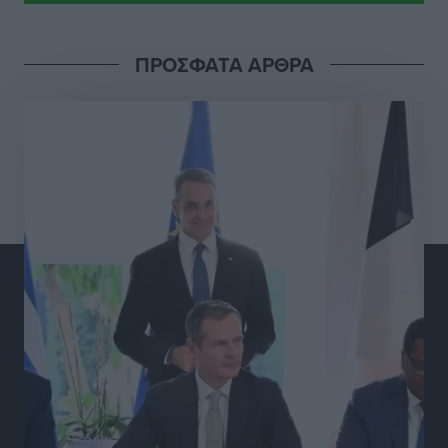
Τοπικές Ειδήσεις
•
πριν 6 ώρες
ΠΡΟΣΦΑΤΑ ΑΡΘΡΑ
Γ.Σ. Διαγόρας: Στα «κυανέρυθρα» ο Janni Pembe
Αθλητικά
•
πριν 7 ώρες
Σύλληψη 21χρονου για ναρκωτικά στη Ρόδο
Τοπικές Ειδήσεις
•
πριν 8 ώρες
Με 13,1% κάλυψη εργαζομένων από συλλογικές
συμβάσεις, η Ελλάδα στον “πάτο” της ΕΕ
Απόψεις
•
πριν 8 ώρες
Στο νοσοκομείο της Ρόδου αύριο ο Άδωνις Γεωργιάδης
Τοπικές Ειδήσεις
•
πριν 8 ώρες
Φώτης Γιαννακός στον RV: Με αυξημένες πληρότητες
η Λέρος, στόχος η επιμήκυνση της τουριστικής σεζόν