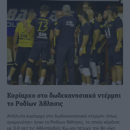
Κυρίαρχο στο δωδεκανησιακό ντέρμπι
το Ροδίων Άθλησις
Απόλυτα κυρίαρχο στο δωδεκανησιακό ντέρμπι- όπως
αναμενόταν- ήταν το Ροδίων Άθλησις, το οποίο κέρδισε
με 3-0 σετ τις Αθλοπαιδιές Κω και πέτυχε την 8η νίκη