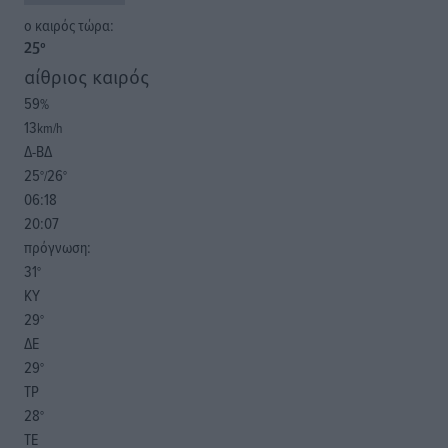
o καιρός τώρα:
25
°
αίθριος καιρός
59
%
13
km/h
Δ-ΒΔ
25
26
°/
°
06:18
20:07
πρόγνωση:
31
°
ΚΥ
29
°
ΔΕ
29
°
ΤΡ
28
°
ΤΕ