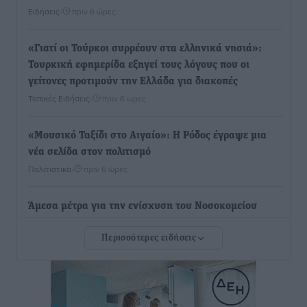
Ειδήσεις
•
πριν 6 ώρες
«Γιατί οι Τούρκοι συρρέουν στα ελληνικά νησιά»:
Τουρκική εφημερίδα εξηγεί τους λόγους που οι
γείτονες προτιμούν την Ελλάδα για διακοπές
Τοπικές Ειδήσεις
•
πριν 6 ώρες
«Μουσικό Ταξίδι στο Αιγαίο»: Η Ρόδος έγραψε μια
νέα σελίδα στον πολιτισμό
Πολιτιστικά
•
πριν 6 ώρες
Άμεσα μέτρα για την ενίσχυση του Νοσοκομείου
Ρόδου και αντιμετώπιση των ελλείψεων προσωπικού
Περισσότερες ειδήσεις
ανακοίνωσε ο Άδωνις Γεωργιάδης
Τοπικές Ειδήσεις
•
πριν 7 ώρες
Iατρικός Σύλλογος Ροδου προς Α. Γεωργιάδη: