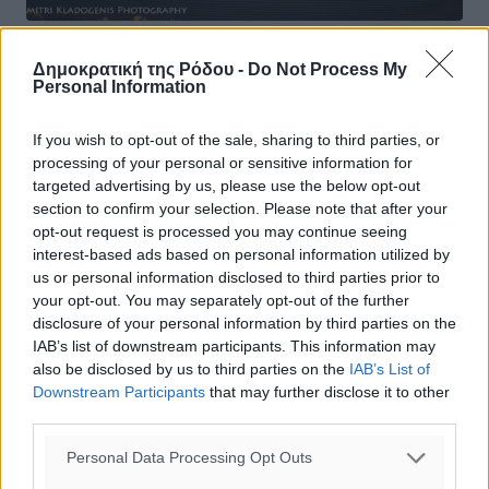
Με μεγάλη επιτυχία διεξήχθη το
Δημοκρατική της Ρόδου -
Do Not Process My
Personal Information
Μουσικό Αφιέρωμα στο Νίκο Γκάτσο
Σε ένα κατάμεστο από κόσμο θέατρο και με μεγάλη
If you wish to opt-out of the sale, sharing to third parties, or
επιτυχία διεξήχθη η συναυλία του Αναπτυξιακού-
processing of your personal or sensitive information for
Πολιτιστικού –Περιβαλλοντικού Συλλόγου των κατοίκων
targeted advertising by us, please use the below opt-out
των συνοικιών Αγ. Νικολάου, ...
section to confirm your selection. Please note that after your
opt-out request is processed you may continue seeing
interest-based ads based on personal information utilized by
20.02.17, 17:52
us or personal information disclosed to third parties prior to
your opt-out. You may separately opt-out of the further
disclosure of your personal information by third parties on the
IAB’s list of downstream participants. This information may
also be disclosed by us to third parties on the
IAB’s List of
Downstream Participants
that may further disclose it to other
third parties.
Personal Data Processing Opt Outs