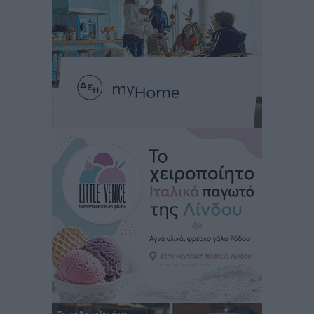
Στρατηγικές Προτάσεις για την Ενίσχυση της
Δημόσιας Υγείας στη Νησιωτική Ελλάδα και στα
Νοσοκομεία της Γ΄ Ζώνης
Τοπικές Ειδήσεις
•
πριν 7 ώρες
Πάνθηρες: Ξεκίνησαν αισιόδοξοι για την παρθενική
“πτήση” τους
Αθλητικά
•
πριν 7 ώρες
Άρης Αρχαγγέλου: Στο πλευρό του άτυχου Ιάκωβου
Θωμά
Αθλητικά
•
πριν 7 ώρες
Φοίβος: Η μεγάλη επιστροφή του Μπρένο Σαλβατιέρα
Αθλητικά
•
πριν 7 ώρες
Κλεάνθης: Έτοιμες οι κάρτες διαρκείας της νέας
σεζόν