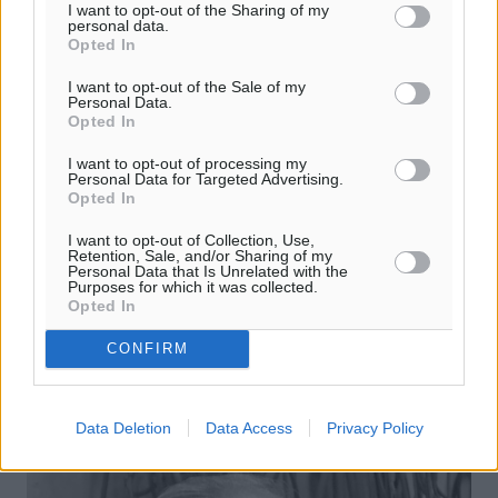
I want to opt-out of the Sharing of my
personal data.
Opted In
I want to opt-out of the Sale of my
Personal Data.
Opted In
I want to opt-out of processing my
Personal Data for Targeted Advertising.
Opted In
ΝΔ: Οι κλειστοί αρχαιολογικοί χώροι
δεν λύνουν προβλήματα
I want to opt-out of Collection, Use,
Retention, Sale, and/or Sharing of my
Personal Data that Is Unrelated with the
Η τομεάρχης Πολιτισμού και Αθλητισμού της Νέας
Purposes for which it was collected.
Δημοκρατίας, Όλγα Κεφαλογιάννη, σχετικά με την
Opted In
απεργία των αρχαιολόγων, έκανε την ακόλουθη δήλωση:
«Τα προβλήματα συσσωρεύονται ...
CONFIRM
20.02.17, 16:58
Data Deletion
Data Access
Privacy Policy