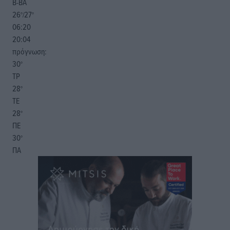
Β-ΒΑ
26
27
°/
°
06:20
20:04
πρόγνωση:
30
°
ΤΡ
28
°
ΤΕ
28
°
ΠΕ
30
°
ΠΑ