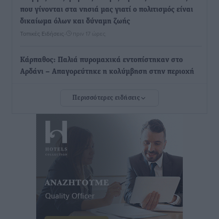
που γίνονται στα νησιά μας γιατί ο πολιτισμός είναι
δικαίωμα όλων και δύναμη ζωής
Τοπικές Ειδήσεις
•
πριν 17 ώρες
Κάρπαθος: Παλιά πυρομαχικά εντοπίστηκαν στο
Αρδάνι – Απαγορεύτηκε η κολύμβηση στην περιοχή
Τοπικές Ειδήσεις
•
πριν 18 ώρες
Περισσότερες ειδήσεις
Τουρνάς για φωτιές: «Κανένα περιθώριο
εφησυχασμού» – Σε πλήρη ετοιμότητα ο μηχανισμός
Ειδήσεις
•
πριν 18 ώρες
Καιρός: Επιμένουν οι υψηλές θερμοκρασίες – Ισχυρά
μελτέμια έως 9 μποφόρ, σε «Red Code» 6 περιοχές
Τοπικές Ειδήσεις
•
πριν 19 ώρες
Τα φοιτητικά ενοίκια «τινάζουν στον αέρα» τους