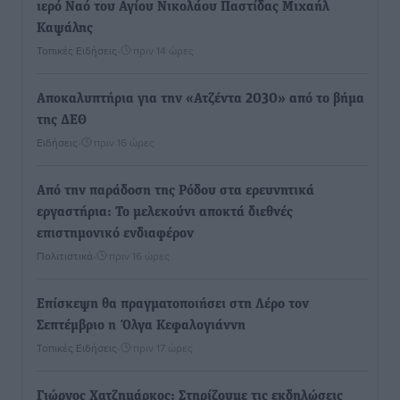
ιερό Ναό του Αγίου Νικολάου Παστίδας Μιχαήλ
Καψάλης
Τοπικές Ειδήσεις
•
πριν 14 ώρες
Αποκαλυπτήρια για την «Ατζέντα 2030» από το βήμα
της ΔΕΘ
Ειδήσεις
•
πριν 16 ώρες
Από την παράδοση της Ρόδου στα ερευνητικά
εργαστήρια: Το μελεκούνι αποκτά διεθνές
επιστημονικό ενδιαφέρον
Πολιτιστικά
•
πριν 16 ώρες
Επίσκεψη θα πραγματοποιήσει στη Λέρο τον
Σεπτέμβριο η Όλγα Κεφαλογιάννη
Τοπικές Ειδήσεις
•
πριν 17 ώρες
Γιώργος Χατζημάρκος: Στηρίζουμε τις εκδηλώσεις