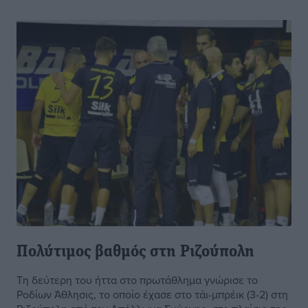
Πολύτιμος βαθμός στη Ριζούπολη
Τη δεύτερη του ήττα στο πρωτάθλημα γνώρισε το
Ροδίων Άθλησις, το οποίο έχασε στο τάι-μπρέικ (3-2) στη