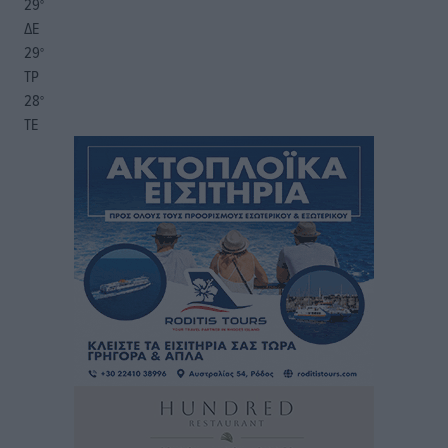
29
°
ΔΕ
29
°
ΤΡ
28
°
ΤΕ