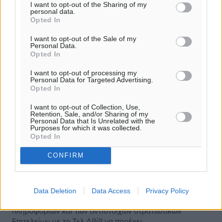
I want to opt-out of the Sharing of my
personal data.
Opted In
I want to opt-out of the Sale of my
Personal Data.
Opted In
I want to opt-out of processing my
Personal Data for Targeted Advertising.
Opted In
I want to opt-out of Collection, Use,
Retention, Sale, and/or Sharing of my
Personal Data that Is Unrelated with the
Purposes for which it was collected.
Opted In
Μυστικές Υπηρεσίες Ισραήλ: Σε ποιο
ελληνικό νησί θα προκαλέσουν θερμό
CONFIRM
επεισόδιο οι Τούρκοι
Ιδιαίτερα στενή είναι τις τελευταίες ημέρες η
Data Deletion
Data Access
Privacy Policy
συνεργασία ελληνικών και ισραηλινών υπηρεσιών
πληροφοριών και των αντίστοιχων στρατιωτικών
Επιτελείων με το Τελ Αβίβ να παρέχει ...