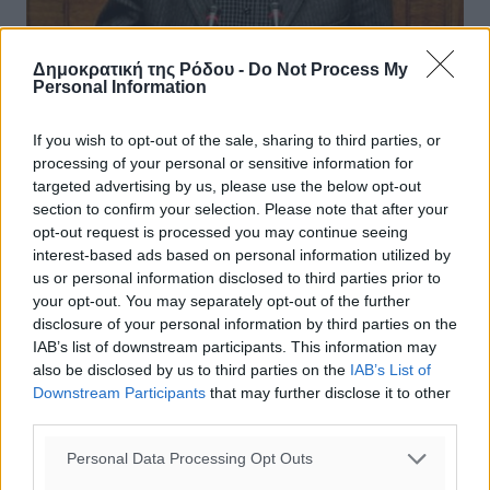
Δημοκρατική της Ρόδου -
Do Not Process My
Personal Information
If you wish to opt-out of the sale, sharing to third parties, or
Ηλίας Καματερός: Προς λύση το
processing of your personal or sensitive information for
πρόβλημα της Ένωσης Αγροτικού
targeted advertising by us, please use the below opt-out
Συνεταιρισμού Δωδεκανήσου και ΚΑΪΡ
section to confirm your selection. Please note that after your
opt-out request is processed you may continue seeing
Μετά από συνάντηση που είχε ο βουλευτής
interest-based ads based on personal information utilized by
Δωδεκανήσου Ηλίας Καματερός με τον υφυπουργό
us or personal information disclosed to third parties prior to
Εργασίας, Κοινωνικών Ασφαλίσεων και Κοινωνικής
your opt-out. You may separately opt-out of the further
Αλληλεγγύης, Αναστάσιο Πετρόπουλο, και με ...
disclosure of your personal information by third parties on the
IAB’s list of downstream participants. This information may
also be disclosed by us to third parties on the
IAB’s List of
28.02.17, 17:47
Downstream Participants
that may further disclose it to other
third parties.
Personal Data Processing Opt Outs