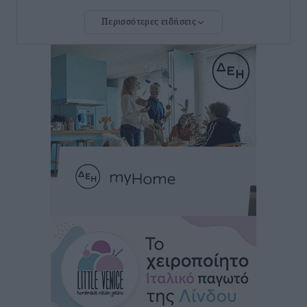
Ρόδου και αντιμετώπιση των ελλείψεων προσωπικού
Περισσότερες ειδήσεις
ανακοίνωσε ο Άδωνις Γεωργιάδης
Τοπικές Ειδήσεις
•
πριν 7 ώρες
Iατρικός Σύλλογος Ροδου προς Α. Γεωργιάδη:
Στρατηγικές Προτάσεις για την Ενίσχυση της
Δημόσιας Υγείας στη Νησιωτική Ελλάδα και στα
Νοσοκομεία της Γ΄ Ζώνης
Τοπικές Ειδήσεις
•
πριν 7 ώρες
Πάνθηρες: Ξεκίνησαν αισιόδοξοι για την παρθενική
“πτήση” τους
Αθλητικά
•
πριν 8 ώρες
Άρης Αρχαγγέλου: Στο πλευρό του άτυχου Ιάκωβου
Θωμά
Αθλητικά
•
πριν 8 ώρες