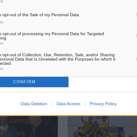
In
o opt-out of the Sale of my Personal Data.
εκανήσου κόβει πίτα
Σάλος από την εξέλιξη της υπόθε
In
τον γυναικολόγο που νάρκωσε κ
σότερα άρθρα μας στα
βίασε ασθενή του
τα αναζήτησης Add
to opt-out of processing my Personal Data for Targeted
ing.
Παρά την οριστική και τελεσίδικ
gr on Google ↗
In
καταδίκη του σε οκταετή κάθειρ
ε μας στο Google News ★
τον βιασμό πελάτισσάς του και 
le News πατήστε ★
o opt-out of Collection, Use, Retention, Sale, and/or Sharing
τριετή στέρηση των πολιτικών
...
ersonal Data that Is Unrelated with the Purposes for which it
lected.
δικαιωμάτων του, που επικυρώθ
In
από ...
CONFIRM
4
06.02.17, 17:22
Data Deletion
Data Access
Privacy Policy