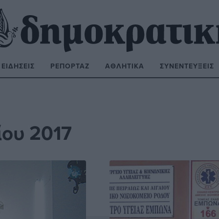
ΕΙΔΉΣΕΙΣ
ΡΕΠΟΡΤΆΖ
ΑΘΛΗΤΙΚΆ
ΣΥΝΕΝΤΕΎΞΕΙΣ
ΝΑΖΉΤΗΣΗ:
ου 2017