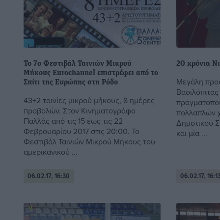
Το 7ο Φεστιβάλ Ταινιών Μικρού
20 χρόνια Ν
Μήκους Eurochannel επιστρέφει από το
Μεγάλη προσ
Σπίτι της Ευρώπης στη Ρόδο
Βασιλόπιτας
43+2 ταινίες μικρού μήκους, 8 ημέρες
πραγματοποι
προβολών. Στον Κινηματογράφο
πολλαπλών χ
Παλλάς από τις 15 έως τις 22
Δημοτικού Σ
Φεβρουαρίου 2017 στις 20:00. Το
και μία ...
Φεστιβάλ Ταινιών Μικρού Μήκους του
αμερικανικού ...
06.02.17, 16:30
06.02.17, 16:1