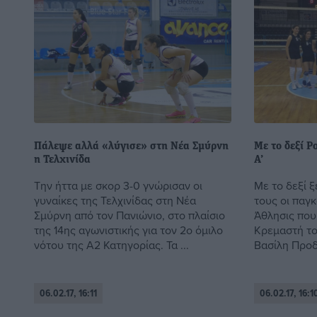
Πάλεψε αλλά «λύγισε» στη Νέα Σμύρνη
Με το δεξί Ρ
η Τελχινίδα
Α’
Την ήττα με σκορ 3-0 γνώρισαν οι
Με το δεξί 
γυναίκες της Τελχινίδας στη Νέα
τους οι παγ
Σμύρνη από τον Πανιώνιο, στο πλαίσιο
Άθλησις που
της 14ης αγωνιστικής για τον 2ο όμιλο
Κρεμαστή το
νότου της Α2 Κατηγορίας. Τα ...
Βασίλη Προδ
06.02.17, 16:11
06.02.17, 16:1