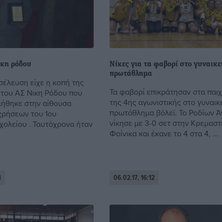
ικη ρόδου
Νίκες για τα φαβορί στο γυναικε
πρωτάθλημα
έλευση είχε η κοπή της
Τα φαβορί επικράτησαν στα παιχ
 του ΑΣ Νικη Ρόδου που
της 4ης αγωνιστικής στο γυναικ
ήθηκε στην αίθουσα
πρωτάθλημα βόλεϊ. Το Ροδίων Ά
ρήσεων του 1ου
νίκησε με 3-0 σετ στην Κρεμαστ
χολείου . Ταυτόχρονα ήταν
Φοίνικα και έκανε το 4 στα 4, ...
3
06.02.17, 16:12