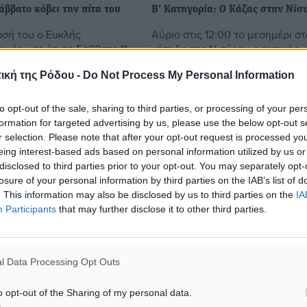
άββατο κόβει την πίτα του
Β’ Κατηγορία: Ο Κάζας στην Νίσ
σή του ο Ευκλής
Αύριο στις 12:00 το μεσημέρι στ
ημέρωσε ότι το Σάββατο 11
γήπεδο της Νισύρου ο τοπικός
υ διοργανώνει
Πολυβώτης θα υποδεχθεί την
ική της Ρόδου -
Do Not Process My Personal Information
α, με αφορμή την κοπή
Αναγέννηση Έμπωνα, στο παιχνί
ονιάτικης πίτας του.
θα ολοκληρώσει το πρόγραμμα 
..
13ης αγωνιστικής ...
to opt-out of the sale, sharing to third parties, or processing of your per
formation for targeted advertising by us, please use the below opt-out s
r selection. Please note that after your opt-out request is processed y
6
06.02.17, 17:51
eing interest-based ads based on personal information utilized by us or
disclosed to third parties prior to your opt-out. You may separately opt-
losure of your personal information by third parties on the IAB’s list of
. This information may also be disclosed by us to third parties on the
IA
Participants
that may further disclose it to other third parties.
l Data Processing Opt Outs
o opt-out of the Sharing of my personal data.