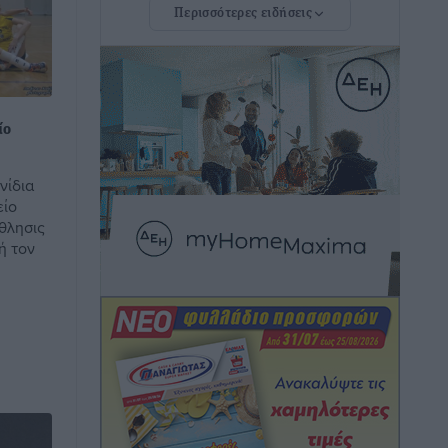
Περισσότερες ειδήσεις
Νέα εποχή για το Νοσοκομείο Ρόδου:
Έργα υποδομής, ακτινοθεραπευτικό
κέντρο και νέα μέτρα για τη στελέχωση
Τοπικές Ειδήσεις
•
πριν 1 ώρα
ίο
Στη Δημοτική Επιτροπή η Ροδιακή
νίδια
Έπαυλη και το Δίκτυο ΑμεΑ στη
είο
Μεσαιωνική Πόλη
θλησις
Ρεπορτάζ
•
πριν 1 ώρα
ή τον
Προσωρινά κρατούμενος ο 59χρονος
που συνελήφθη με περισσότερο από 1,3
κιλό κοκαΐνης στη Ρόδο
Τοπικές Ειδήσεις
•
πριν 1 ώρα
Δεκατέσσερα ονόματα στο τραπέζι για
το ψηφοδέλτιο του ΠΑΣΟΚ στα