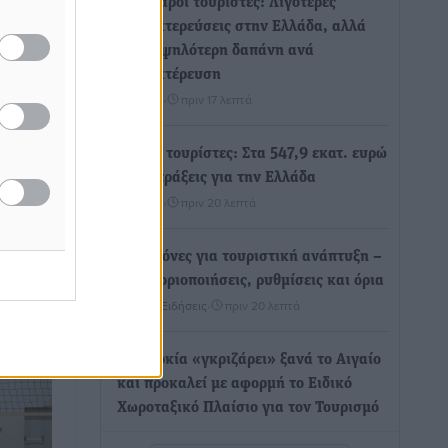
Βούλγαροι τουρίστες: Λιγότερες
διανυκτερεύσεις στην Ελλάδα, αλλά
18% υψηλότερη δαπάνη ανά
σης με
αι
διανυκτέρευση
Ειδήσεις
•
πριν 17 λεπτά
η
ξη για
Βέλγοι τουρίστες: Στα 547,9 εκατ. ευρώ
σε
οι εισπράξεις για την Ελλάδα
Ειδήσεις
•
πριν 20 λεπτά
ηκε και
Οι κανόνες για τουριστική ανάπτυξη –
Κατηγοριοποιήσεις, ρυθμίσεις και όρια
Τοπικές Ειδήσεις
•
πριν 20 λεπτά
Η Τουρκία «γκριζάρει» ξανά το Αιγαίο
και προκαλεί με αφορμή το Ειδικό
Χωροταξικό Πλαίσιο για τον Τουρισμό
Τοπικές Ειδήσεις
•
πριν 27 λεπτά