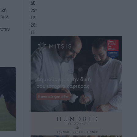
ΔΕ
ική
29
°
των,
ΤΡ
28
°
τόπιν
ΤΕ