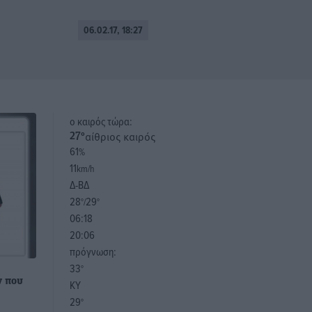
06.02.17, 18:27
o καιρός τώρα:
αίθριος καιρός
27
°
61
%
11
km/h
Δ-ΒΔ
28
29
°/
°
06:18
20:06
πρόγνωση:
33
°
ν που
ΚΥ
29
°