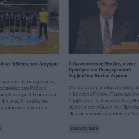
οδίων Άθλησις και Διαγόρας
Ο Κωνσταντίνος Μπιζάς, ο νέος
Πρόεδρος του Περιφερειακού
Συμβουλίου Νοτίου Αιγαίου
ξεκίνησαν τις υποχρεώσεις
Με ευρύτατη διαπαραταξιακή α
κορασίδες του Ροδίων
ο Έπαρχος Πάρου, Περιφερειακ
 κέρδισαν με 3-0 σετ στην
Σύμβουλος κ. Κωνσταντίνος Μπ
 Φοίνικα. Η ομάδα του
εξελέγη στο αξίωμα του Προέδ
ρομίδη δυσκολεύτηκε ...
Περιφερειακού Συμβουλίου Νοτίο
0
06.02.17, 16:09