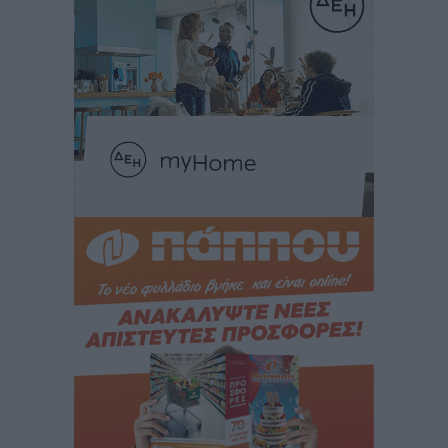
Γ. Χατζημάρκος: “Δύο μεγάλες δεσμεύσεις
Γεωργιάδη” – Κίνητρα για τους γιατρούς των νησιών
και συνεργασία Ρόδου με το Αττικόν για το
Ακτινοθεραπευτικό
Τοπικές Ειδήσεις
•
πριν 2 ώρες
Σούπερ μάρκετ: Διευρύνεται η εθνική πρωτοβουλία
για τις τιμές – Eρχονται νέες συμμετοχές εταιρειών
Ειδήσεις
•
πριν 2 ώρες
Συνελήφθησαν έξι άτομα για ηχορύπανση από
καταστήματα στο Νότιο Αιγαίο
Τοπικές Ειδήσεις
•
πριν 2 ώρες
15 Αυγούστου 2026: Πώς θα πληρωθούν όσοι
εργαστούν την αργία – Τι ισχύει για πενθήμερο,