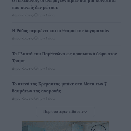
Ο Πελεκάνος, οι ανεμογεννήτριες και μια κοινότητα
που κανείς δεν ρώτησε
Δημο-Κρίσεις
•
πριν 1 ώρα
Η Ρόδος περιμένει και οι θεσμοί της λογομαχούν
Δημο-Κρίσεις
•
πριν 1 ώρα
Τα Γλυπτά του Παρθενώνα ως προσωπικό δώρο στον
Τραμπ
Δημο-Κρίσεις
•
πριν 1 ώρα
Το στενό της Κρεμαστής μπήκε στη λίστα των 7
θαυμάτων της αναμονής
Δημο-Κρίσεις
•
πριν 1 ώρα
Περισσότερες ειδήσεις
ΣΕΤΕ: Σημαντική θεσμική εξέλιξη η ΚΥΑ για το ΕΧΠ
για τον τουρισμό
Ειδήσεις
•
πριν 2 ώρες