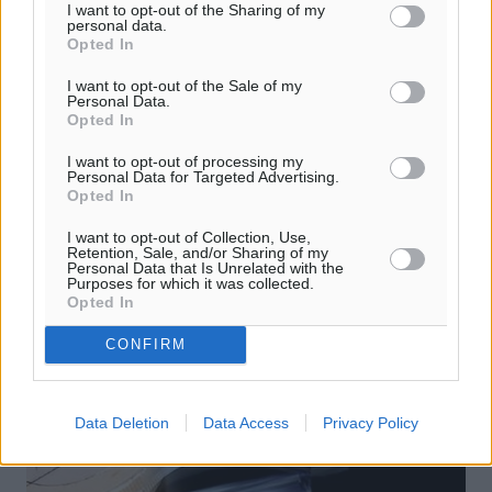
I want to opt-out of the Sharing of my
personal data.
Opted In
I want to opt-out of the Sale of my
Personal Data.
ΕΠΣΔ: Αποκαλυπτική η τακτική
Opted In
γενική συνέλευση
I want to opt-out of processing my
Personal Data for Targeted Advertising.
Διεξήχθη το απόγευμα της Παρασκευής στα γραφεία της
Opted In
Ένωσης, η τακτική γενική συνέλευση της ΕΠΣΔ,
παρουσία 58 εκπροσώπων σωματείων της δύναμής της,
I want to opt-out of Collection, Use,
Retention, Sale, and/or Sharing of my
με τις εργασίες να ...
Personal Data that Is Unrelated with the
Purposes for which it was collected.
Opted In
25.02.17, 12:34
CONFIRM
Data Deletion
Data Access
Privacy Policy