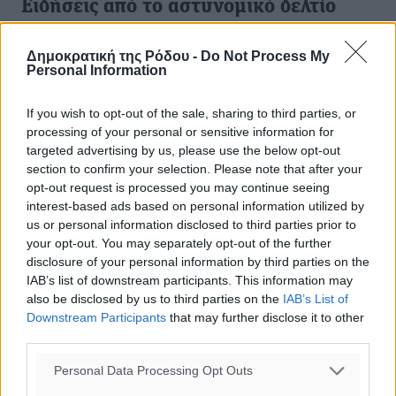
Ειδήσεις από το αστυνομικό δελτίο
Την 24-02-2017/14.45’ στο 29ο χλμ της ε.ο. Ρόδου-
Δημοκρατική της Ρόδου -
Do Not Process My
Λίνδου Ι.Χ.Ε. αυτοκίνητο οδηγούμενο από 87χρονο
Personal Information
ημεδαπό εξετράπη της πορείας του και προσέκρουσε σε
δέντρο με αποτέλεσμα τον ...
If you wish to opt-out of the sale, sharing to third parties, or
processing of your personal or sensitive information for
25.02.17, 12:42
targeted advertising by us, please use the below opt-out
section to confirm your selection. Please note that after your
opt-out request is processed you may continue seeing
interest-based ads based on personal information utilized by
us or personal information disclosed to third parties prior to
your opt-out. You may separately opt-out of the further
disclosure of your personal information by third parties on the
IAB’s list of downstream participants. This information may
also be disclosed by us to third parties on the
IAB’s List of
Downstream Participants
that may further disclose it to other
third parties.
Personal Data Processing Opt Outs