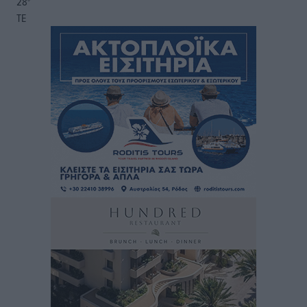
28
°
ΤΕ