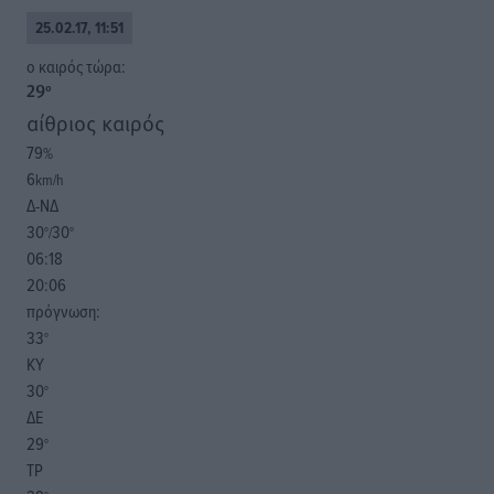
25.02.17, 11:51
o καιρός τώρα:
29
°
αίθριος καιρός
79
%
6
km/h
Δ-ΝΔ
30
30
°/
°
06:18
20:06
πρόγνωση:
33
°
ΚΥ
30
°
ΔΕ
29
°
ΤΡ