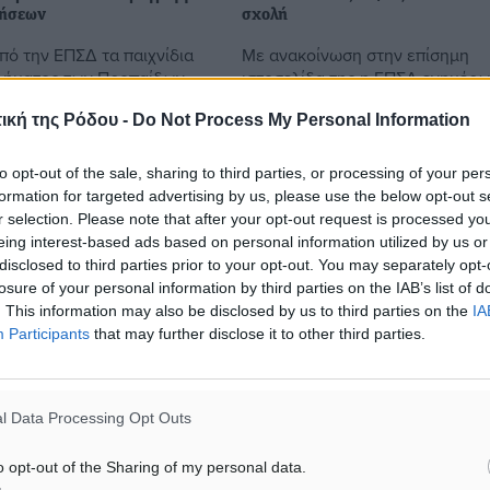
ρήσεων
σχολή
πό την ΕΠΣΔ τα παιχνίδια
Με ανακοίνωση στην επίσημη
λήματος των Προπαίδων
ιστοσελίδα της η ΕΠΣΔ ενημέρω
αχθούν μέσα στο
την Δευτέρα 20 Φεβρουαρίου 
ική της Ρόδου -
Do Not Process My Personal Information
κο. Για τις ομάδες της
ξεκινήσουν τα μαθήματα της νέ
αμετρήσεις θα διεξαχθούν
σχολής διαιτησίας. Τα μαθήματα
αρχίσουν στις ...
to opt-out of the sale, sharing to third parties, or processing of your per
formation for targeted advertising by us, please use the below opt-out s
r selection. Please note that after your opt-out request is processed y
7
16.02.17, 17:26
eing interest-based ads based on personal information utilized by us or
disclosed to third parties prior to your opt-out. You may separately opt-
losure of your personal information by third parties on the IAB’s list of
. This information may also be disclosed by us to third parties on the
IA
Participants
that may further disclose it to other third parties.
l Data Processing Opt Outs
o opt-out of the Sharing of my personal data.