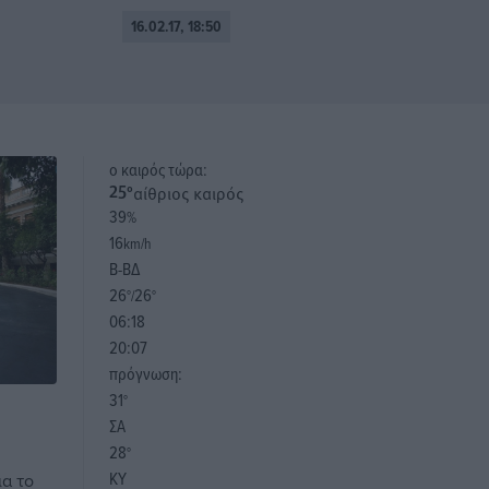
16.02.17, 18:50
o καιρός τώρα:
αίθριος καιρός
25
°
39
%
16
km/h
Β-ΒΔ
26
26
°/
°
06:18
20:07
πρόγνωση:
31
°
ΣΑ
28
°
ΚΥ
ια το