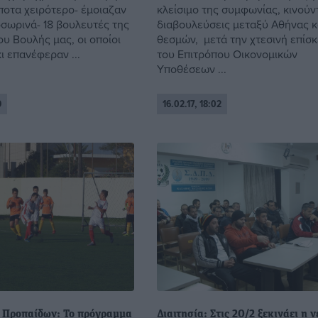
ίποτα χειρότερο- έμοιαζαν
κλείσιμο της συμφωνίας, κινούντ
οσωρινά- 18 βουλευτές της
διαβουλεύσεις μεταξύ Αθήνας κ
υ Βουλής μας, οι οποίοι
θεσμών, μετά την χτεσινή επίσ
ι επανέφεραν ...
του Επιτρόπου Οικονομικών
Υποθέσεων ...
9
16.02.17, 18:02
Προπαίδων: Το πρόγραμμα
Διαιτησία: Στις 20/2 ξεκινάει η ν