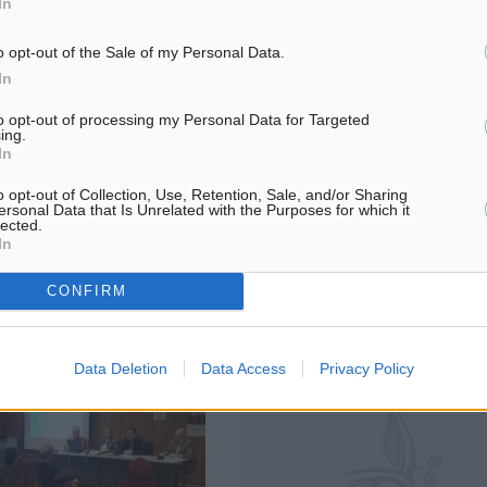
In
o opt-out of the Sale of my Personal Data.
υφής στο γυναικείο
Την Κυριακή με Νεώριο Σύρου η
In
Τελχινίδα
Ε. ανακοίνωσε το
Κανονικά θα διεξαχθεί την προ
to opt-out of processing my Personal Data for Targeted
ing.
ων αγώνων για το
Κυριακή το παιχνίδι της β’ φάση
In
ββατοκύριακο 18 και 19
πανελλήνιου πρωταθλήματος τ
, ενώ ο ΣΥ.Δ.ΠΕ.ΔΩ.
νεανίδων (Ζ’ Περιφέρεια) ανάμε
o opt-out of Collection, Use, Retention, Sale, and/or Sharing
και τους διαιτητές των
πρωταθλήτρια Δωδεκανήσου Τε
ersonal Data that Is Unrelated with the Purposes for which it
lected.
ρήσεων ...
...
In
16.02.17, 16:13
CONFIRM
Data Deletion
Data Access
Privacy Policy