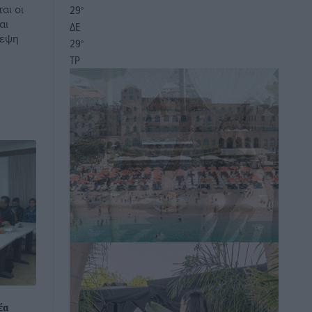
αι οι
29
°
αι
ΔΕ
κεψη
29
°
ΤΡ
έα