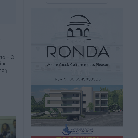
η Ελλάδα
Ειδήσεις
•
πριν 8 ώρες
Νέο ξενοδοχείο στη Ρόδο για την H
Hotels – Χατζηλαζάρου – Προχωρά
ν
καινούργιο ξενοδοχείο στην Κω
Τοπικές Ειδήσεις
•
πριν 8 ώρες
τα – Ο
ίας
Αυτοκίνητο μπήκε παράνομα σε
ηση
μονόδρομο στο Μαστιχάρι –
Αναποδογύρισε όχημα με μητέρα και
5χρονο παιδί
Τοπικές Ειδήσεις
•
πριν 8 ώρες
“Η Ευρώπη αντιμετώπιζε το
προσφυγικό σαν ταινία τρόμου” – Η
συγκλονιστική μαρτυρία της Χαρούλας
Γιασιράνη στον RV για τα γεγονότα που