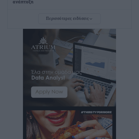
ανάπτυξη
Τοπικές Ειδήσεις
•
πριν 7 ώρες
Περισσότερες ειδήσεις
Ευ. Τουρνάς: Απέναντι σε ακραία καιρικά φαινόμενα
δεν υπάρχουν περιθώρια εφησυχασμού
Ειδήσεις
•
πριν 7 ώρες
Στον Άγιο Νικόλαο Χάλκης ανοίγει ξανά το
ανανεωμένο εκκλησιαστικό μουσείο από τη Λέσχη
Lions Χάλκης
Τοπικές Ειδήσεις
•
πριν 8 ώρες
Ρόδος: «Βουλιάζει» από τουρίστες – Πάνω από 1 εκατ.
επιβάτες και 55 κρουαζιερόπλοια
Τοπικές Ειδήσεις
•
πριν 8 ώρες
Γ’ Εθνική Κατηγορία: Οι ημερομηνίες των
αγωνιστικών της κανονικής περιόδου