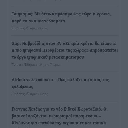
Τουρισμός: Με θετικό πρόσημο έως τώρα η χρονιά,
παρά τα σκαμπανεβάσματα
Ειδήσεις
•
πριν 7 ώρες
Χαρ. Ναβροζίδης στον RV «Σε τρία χρόνια θα είμαστε
η πιο ψηφιακή Περιφέρεια της χώρας» Δημοπρατείται
το έργο ψηφιακού μετασχηματισμού
Τοπικές Ειδήσεις
•
πριν 7 ώρες
Airbnb vs ξενοδοχεία – Πώς αλλάζει ο χάρτης της
φιλοξενίας
Ειδήσεις
•
πριν 7 ώρες
Γιάννης Χατζής για το νέο Ειδικό Χωροταξικό: Οι
βασικοί οριζόντιοι περιορισμοί παραμένουν –
Κίνδυνος για επενδύσεις, περιουσίες και τοπική