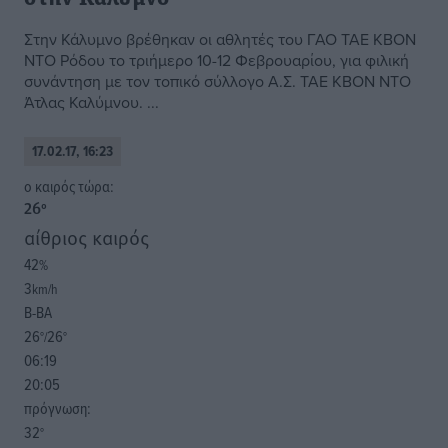
Στην Κάλυμνο βρέθηκαν οι αθλητές του ΓΑΟ ΤΑΕ ΚΒΟΝ
ΝΤΟ Ρόδου το τριήμερο 10-12 Φεβρουαρίου, για φιλική
συνάντηση με τον τοπικό σύλλογο Α.Σ. ΤΑΕ ΚΒΟΝ ΝΤΟ
Άτλας Καλύμνου. ...
17.02.17, 16:23
o καιρός τώρα:
26
°
αίθριος καιρός
42
%
3
km/h
Β-ΒΑ
26
26
°/
°
06:19
20:05
πρόγνωση:
32
°