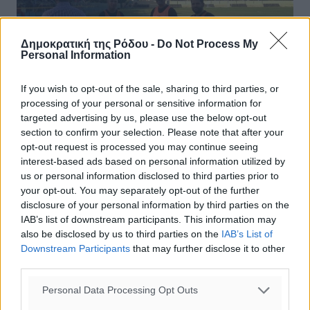
Δημοκρατική της Ρόδου -
Do Not Process My
Personal Information
If you wish to opt-out of the sale, sharing to third parties, or
processing of your personal or sensitive information for
targeted advertising by us, please use the below opt-out
section to confirm your selection. Please note that after your
opt-out request is processed you may continue seeing
Α’ Κατηγορία: Ο Κυρίτσης στην
interest-based ads based on personal information utilized by
Αρχίπολη
us or personal information disclosed to third parties prior to
your opt-out. You may separately opt-out of the further
Ορίστηκαν από την ΕΠΣΔ οι διαιτητές και οι βοηθοί που
disclosure of your personal information by third parties on the
θα «σφυρίξουν» τα παιχνίδια της 19ης αγωνιστικής του
IAB’s list of downstream participants. This information may
πρωταθλήματος της Α’ Κατηγορίας. Η αναμέτρηση που
also be disclosed by us to third parties on the
IAB’s List of
ξεχωρίζει, καθώς ...
Downstream Participants
that may further disclose it to other
third parties.
17.02.17, 16:58
Personal Data Processing Opt Outs