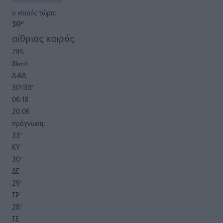
o καιρός τώρα:
30
°
αίθριος καιρός
79
%
8
km/h
Δ-ΒΔ
30
30
°/
°
06:18
20:06
πρόγνωση:
33
°
ΚΥ
30
°
ΔΕ
29
°
ΤΡ
28
°
ΤΕ