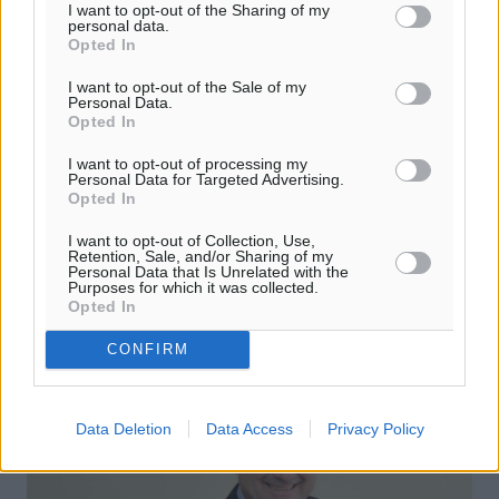
I want to opt-out of the Sharing of my
personal data.
Opted In
I want to opt-out of the Sale of my
Personal Data.
Υλοποίηση των αναπτυξιακών έργων
Opted In
τώρα, ζήτησε από την κυβέρνηση ο
I want to opt-out of processing my
Δημ. Κρεμαστινός
Personal Data for Targeted Advertising.
Opted In
Στην ερώτηση που είχε υποβάλει στη Βουλή ο
καθηγητής Δημήτρης Κρεμαστινός για την έλλειψη
I want to opt-out of Collection, Use,
Retention, Sale, and/or Sharing of my
υποδομών στη Ρόδο, απάντησε σήμερα στην Ολομέλεια
Personal Data that Is Unrelated with the
της Βουλής ο Αναπληρωτής Υπουργός ...
Purposes for which it was collected.
Opted In
24.01.14, 15:54
CONFIRM
Data Deletion
Data Access
Privacy Policy