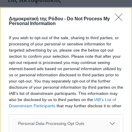
της Ακτοφυλακής
Τον γύρο του Διαδικτύου κάνει η πληροφορία πως ο
κυβερνήτης του σκάφους της Ελληνικής Ακτοφυλακής,
Δημοκρατική της Ρόδου -
Do Not Process My
Personal Information
που ανέλαβε το έργο της απομάκρυνσης με ασφάλεια
από τη θάλασσα των ναυαγών ...
If you wish to opt-out of the sale, sharing to third parties, or
processing of your personal or sensitive information for
24.01.14, 18:09
targeted advertising by us, please use the below opt-out
section to confirm your selection. Please note that after your
opt-out request is processed you may continue seeing
interest-based ads based on personal information utilized by
us or personal information disclosed to third parties prior to
your opt-out. You may separately opt-out of the further
disclosure of your personal information by third parties on the
IAB’s list of downstream participants. This information may
also be disclosed by us to third parties on the
IAB’s List of
Downstream Participants
that may further disclose it to other
third parties.
Personal Data Processing Opt Outs