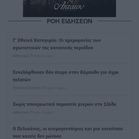
ΡΟΗ ΕΙΔΗΣΕΩΝ
Γ’ Εθνική Κατηγορία: Οι ημερομηνίες των
αγωνιστικών της κανονικής περιόδου
Αθλητικά
•
πριν 2 ώρες
Συνελήφθησαν δύο άτομα στην Κάρπαθο για άγρα
πελατών
Τοπικές Ειδήσεις
•
πριν 3 ώρες
Χωρίς υποχρεωτική παρουσία μικρών στη 12άδα
Αθλητικά
•
πριν 3 ώρες
Ο Πελεκάνος, οι ανεμογεννήτριες και μια κοινότητα
που κανείς δεν ρώτησε