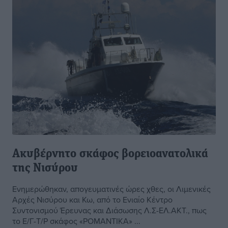
Ακυβέρνητο σκάφος βορειοανατολικά
της Νισύρου
Ενημερώθηκαν, απογευματινές ώρες χθες, οι Λιμενικές
Αρχές Νισύρου και Κω, από το Ενιαίο Κέντρο
Συντονισμού Έρευνας και Διάσωσης Λ.Σ-ΕΛ.ΑΚΤ., πως
το Ε/Γ-Τ/Ρ σκάφος «ΡΟΜΑΝΤΙΚΑ» ...