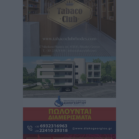
Γ. Χατζημάρκος: “Δύο μεγάλες δεσμεύσεις
Γεωργιάδη” – Κίνητρα για τους γιατρούς των νησιών
και συνεργασία Ρόδου με το Αττικόν για το
Ακτινοθεραπευτικό
Τοπικές Ειδήσεις
•
πριν 4 ώρες
Σούπερ μάρκετ: Διευρύνεται η εθνική πρωτοβουλία
για τις τιμές – Eρχονται νέες συμμετοχές εταιρειών
Ειδήσεις
•
πριν 4 ώρες
Συνελήφθησαν έξι άτομα για ηχορύπανση από
καταστήματα στο Νότιο Αιγαίο
Τοπικές Ειδήσεις
•
πριν 4 ώρες
15 Αυγούστου 2026: Πώς θα πληρωθούν όσοι
εργαστούν την αργία – Τι ισχύει για πενθήμερο,
εξαήμερο και άδειες
Ειδήσεις
•
πριν 4 ώρες