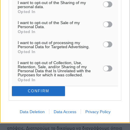
I want to opt-out of the Sharing of my
ΤΟΠΙΚΈΣ ΕΙΔΉΣΕΙΣ
personal data.
Ακαθάριστα οικόπεδα: Τι γίνεται όταν ο ιδιοκτήτης δεν
Opted In
τα καθαρίσει – Πώς κινούνται δήμοι και ΠΣ, ποιος
πληρώνει τον λογαριασμό
I want to opt-out of the Sale of my
Personal Data.
09.08.26 · 09:28
Opted In
ΤΟΠΙΚΈΣ ΕΙΔΉΣΕΙΣ
I want to opt-out of processing my
Οδηγός στη Ρόδο τράκαρε σταθμευμένο αυτοκίνητο,
Personal Data for Targeted Advertising.
παρέσυρε 72χρονο και διέφυγε
Opted In
09.08.26 · 09:15
I want to opt-out of Collection, Use,
ΤΟΠΙΚΈΣ ΕΙΔΉΣΕΙΣ
Retention, Sale, and/or Sharing of my
Το νέο Ειδικό Χωροταξικό για τον Τουρισμό
Personal Data that Is Unrelated with the
Purposes for which it was collected.
ξανασχεδιάζει τον επενδυτικό χάρτη της Ρόδου
Opted In
09.08.26 · 08:16
CONFIRM
Σχολιασμός Άρθρου
Data Deletion
Data Access
Privacy Policy
Τα σχόλια εκφράζουν αποκλειστικά τον εκάστοτε
σχολιαστή. Η Δημοκρατική δεν υιοθετεί αυτές τις
απόψεις. Διατηρούμε το δικαίωμα να διαγράψουμε όποια