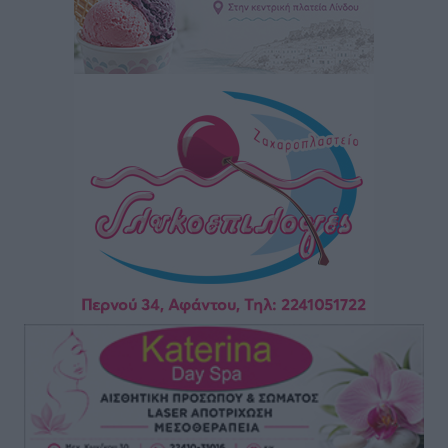
είναι ο μήνας της Παναγίας και η Θεία Λειτουργία η
καρδιά της ζωής της Εκκλησίας»
Συνεντεύξεις
•
πριν 1 ώρα
Πρέσβης της Βραζιλίας: «Η Ελλάδα και η Βραζιλία
έχουν τεράστιες ευκαιρίες συνεργασίας – Η Ρόδος
μπορεί να διαδραματίσει σημαντικό ρόλο»
Συνεντεύξεις
•
πριν 1 ώρα
Τσαμπίκα Διαμαντή: Η Ρόδος δεν μπορεί να σχεδιάζει
το μέλλον της μέσα στην αβεβαιότητα
Συνεντεύξεις
•
πριν 2 ώρες
Η υπογεννητικότητα βάζει λουκέτο σε 11 σχολεία
Πρωτοβάθμιας στα Δωδεκάνησα
Ρεπορτάζ
•
πριν 2 ώρες