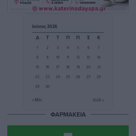
Κ. Σπανός: Παρά την αυξημένη τουριστική κίνηση, η
αγορά της Ρόδου κινείται κάτω από τις προσδοκίες
Ρεπορτάζ
•
πριν 2 ώρες
Ιούνιος 2026
Ο λαγοκέφαλος βρήκε επιτέλους τιμή, μένει να βρεθεί
Δ
Τ
Τ
Π
Π
Σ
Κ
και σχέδιο
1
2
3
4
5
6
7
Δημο-Κρίσεις
•
πριν 2 ώρες
8
9
10
11
12
13
14
Το ΠΑΣΟΚ στα Δωδεκάνησα ψάχνει έξι και του
15
16
17
18
19
20
21
περισσεύουν 14
22
23
24
25
26
27
28
Δημο-Κρίσεις
•
πριν 2 ώρες
29
30
Η Ροδιακή Επαυλη περιμένει ακόμα να βρεθεί κάποιος
« Μάι
Ιούλ »
να την αναλάβει
Δημο-Κρίσεις
•
πριν 2 ώρες
ΦΑΡΜΑΚΕΙΑ
Ενας υπουργός που έρχεται στη Ρόδο με λύσεις και
όχι με υποσχέσεις