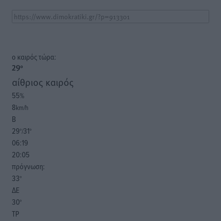
o καιρός τώρα:
29
°
αίθριος καιρός
55
%
8
km/h
Β
29
31
°/
°
06:19
20:05
πρόγνωση:
33
°
ΔΕ
30
°
ΤΡ