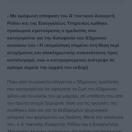
• Με ομόφωνη απόφαση του Α’ τακτικού Ανακριτή
Ρόδου και της Εισαγγελέως Υπηρεσίας κρίθηκε
προσωρινά κρατούμενος ο ημεδαπός που
κατηγορείται για την δολοφονία του 63χρονου
συνοίκου του • Η υπεράσπιση επιμένει στη θέση περί
ατυχήματος και ολοκληρωτικής ανικανότητας προς
καταλογισμό, ενώ ο κατηγορούμενος ανέτρεψε σε
κρίσιμα σημεία την αρχική του εκδοχή
Πίσω από τα κάγκελα οδηγείται ο 55χρονος ημεδαπός
που κατηγορείται ότι αφαίρεσε τη ζωή του 63χρονου
φίλου και συνοίκου του με μαχαίρι, σε υπόθεση που από
την πρώτη στιγμή ξεχώρισε τόσο για τις τραγικές της
συνθήκες όσο και για το βεβαρημένο ψυχιατρικό
ιστορικό του φερόμενου ως δράστη. Μετά την απολογία
του, ο Α’ τακτικός Ανακριτής Ρόδου και η Εισαγγελέας
Υπηρεσίας έκριναν ομοφώνως ότι πρέπει να παραμείνει