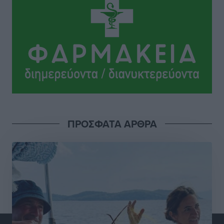
Δημο-Κρίσεις
•
πριν 2 ώρες
Ροδάκινα: 9 οφέλη στην υγεία του ανθρώπου
Τοπικές Ειδήσεις
•
πριν 2 ώρες
Καιρός «hot – dry – windy» τις επόμενες 48 ώρες στη
χώρα
Ειδήσεις
•
πριν 14 ώρες
ΠΡΟΣΦΑΤΑ ΑΡΘΡΑ
Δύο σχολεία της Λέρου αλλάζουν όψη με δωρεά
αγάπης για τα παιδιά
Τοπικές Ειδήσεις
•
πριν 15 ώρες
Τουρισμός: Με θετικό πρόσημο έως τώρα η χρονιά,
παρά τα σκαμπανεβάσματα
Ειδήσεις
•
πριν 15 ώρες