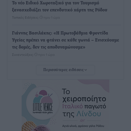
Το νέο Ειδικό Χωροταξικό για τον Τουρισμό
ξανασχεδιάζει τον επενδυτικό χάρτη της Ρόδου
Τοπικές Ειδήσεις
•
πριν 1 ώρα
Γιάννης Βασιλάκης: «Η Πρωτοβάθμια Φροντίδα
Υγείας πρέπει να φτάνει σε κάθε γωνιά – Ενισχύουμε
τις δομές, δεν τις αποδυναμώνουμε»
Συνεντεύξεις
•
πριν 1 ώρα
Περισσότερες ειδήσεις
Ιδρυμα Ωνάση: Το όραμα πίσω από τα δύο νέα
σχολεία της Ρόδου
Συνεντεύξεις
•
πριν 1 ώρα
Μιχάλης Χουρδάκης: «Η χώρα χρειάζεται μια
αξιόπιστη εναλλακτική κυβερνητική πρόταση»
Συνεντεύξεις
•
πριν 1 ώρα
Σεβ. Μητροπολίτης Ρόδου κ. Κύριλλος: «Ο Αύγουστος