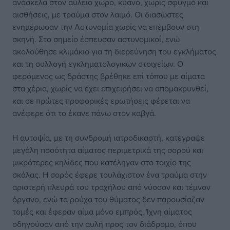
ανάσκελα στον αύλειο χώρο, κυανό, χωρίς σφυγμό και
αισθήσεις, με τραύμα στον λαιμό. Οι διασώστες
ενημέρωσαν την Αστυνομία χωρίς να επέμβουν στη
σκηνή. Στο σημείο έσπευσαν αστυνομικοί, ενώ
ακολούθησε κλιμάκιο για τη διερεύνηση του εγκλήματος
και τη συλλογή εγκληματολογικών στοιχείων. Ο
φερόμενος ως δράστης βρέθηκε επί τόπου με αίματα
στα χέρια, χωρίς να έχει επιχειρήσει να απομακρυνθεί,
και σε πρώτες προφορικές ερωτήσεις φέρεται να
ανέφερε ότι το έκανε πάνω στον καβγά.
Η αυτοψία, με τη συνδρομή ιατροδικαστή, κατέγραψε
μεγάλη ποσότητα αίματος περιμετρικά της σορού και
μικρότερες κηλίδες που κατέληγαν στο τοιχίο της
σκάλας. Η σορός έφερε τουλάχιστον ένα τραύμα στην
αριστερή πλευρά του τραχήλου από νύσσον και τέμνον
όργανο, ενώ τα ρούχα του θύματος δεν παρουσίαζαν
τομές και έφεραν αίμα μόνο εμπρός. Ίχνη αίματος
οδηγούσαν από την αυλή προς τον διάδρομο, όπου