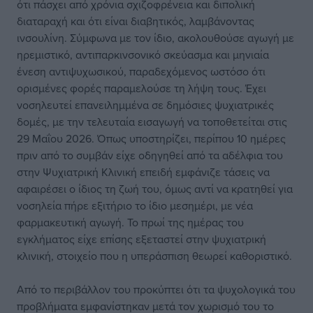
ότι πάσχει από χρόνια σχιζοφρένεια και διπολική
διαταραχή και ότι είναι διαβητικός, λαμβάνοντας
ινσουλίνη. Σύμφωνα με τον ίδιο, ακολουθούσε αγωγή με
ηρεμιστικό, αντιπαρκινσονικό σκεύασμα και μηνιαία
ένεση αντιψυχωσικού, παραδεχόμενος ωστόσο ότι
ορισμένες φορές παραμελούσε τη λήψη τους. Έχει
νοσηλευτεί επανειλημμένα σε δημόσιες ψυχιατρικές
δομές, με την τελευταία εισαγωγή να τοποθετείται στις
29 Μαΐου 2026. Όπως υποστηρίζει, περίπου 10 ημέρες
πριν από το συμβάν είχε οδηγηθεί από τα αδέλφια του
στην Ψυχιατρική Κλινική επειδή εμφάνιζε τάσεις να
αφαιρέσει ο ίδιος τη ζωή του, όμως αντί να κρατηθεί για
νοσηλεία πήρε εξιτήριο το ίδιο μεσημέρι, με νέα
φαρμακευτική αγωγή. Το πρωί της ημέρας του
εγκλήματος είχε επίσης εξεταστεί στην ψυχιατρική
κλινική, στοιχείο που η υπεράσπιση θεωρεί καθοριστικό.
Από το περιβάλλον του προκύπτει ότι τα ψυχολογικά του
προβλήματα εμφανίστηκαν μετά τον χωρισμό του το