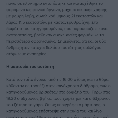
πάνω σε πλυντήριο εντοπίστηκε και κατασχέθηκε το
φερόμενο ως φονικό όργανο, μαχαίρι οικιακής χρήσης
με μαύρη λαβή, συνολικού μήκους 21 εκατοστών και
λάμας 11,5 εκατοστών, με καστανέρυθρα ίχνη. Στο
δωμάτιο του κατηγορουμένου, που παρουσίαζε εικόνα
ακαταστασίας, βρέθηκαν συσκευασίες φαρμάκων, τα
περισσότερα σφραγισμένα. Σημειώνεται ότι και οι δύο
άνδρες ήταν κάτοχοι δελτίου ταυτότητας συλλόγου
ατόμων με αναπηρίες.
Η μαρτυρία του αυτόπτη
Κατά τον τρίτο ένοικο, από τις 16:00 ο ίδιος και το θύμα
κάθονταν σε τραπέζι στον κοινόχρηστο διάδρομο, ενώ ο
κατηγορούμενος βρισκόταν στο δωμάτιό του. Γύρω στις
19:30 ο 55χρονος βγήκε, τους χαιρέτησε και ο 63χρονος
του ζήτησε τσιγάρο. Όπως περιγράφει ο μάρτυρας, ο
κατηγορούμενος επέστρεψε στην οικία του και λίγο
αργότερα επανήλθε κρατώντας μαχαίρι, πήγε πίσω από