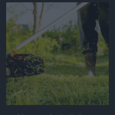
Στον Άγιο Νικόλαο Χάλκης ανοίγει ξανά το
ανανεωμένο εκκλησιαστικό μουσείο από τη Λέσχη
Lions Χάλκης
Τοπικές Ειδήσεις
•
πριν 16 ώρες
Ρόδος: «Βουλιάζει» από τουρίστες – Πάνω από 1 εκατ.
επιβάτες και 55 κρουαζιερόπλοια
Τοπικές Ειδήσεις
•
πριν 16 ώρες
Γ’ Εθνική Κατηγορία: Οι ημερομηνίες των
αγωνιστικών της κανονικής περιόδου
Αθλητικά
•
πριν 21 ώρες
Συνελήφθησαν δύο άτομα στην Κάρπαθο για άγρα
πελατών
Τοπικές Ειδήσεις
•
πριν 21 ώρες