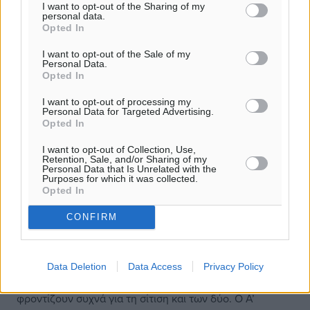
I want to opt-out of the Sharing of my
personal data.
Opted In
I want to opt-out of the Sale of my
Personal Data.
Opted In
I want to opt-out of processing my
Personal Data for Targeted Advertising.
Opted In
I want to opt-out of Collection, Use,
Retention, Sale, and/or Sharing of my
Personal Data that Is Unrelated with the
Purposes for which it was collected.
Opted In
CONFIRM
Τα επόμενα βήματα
Θύμα και κατηγορούμενος ζούσαν για χρόνια κάτω από
Data Deletion
Data Access
Privacy Policy
την ίδια στέγη, με συγγενείς του 55χρονου να
φροντίζουν συχνά για τη σίτιση και των δύο. Ο Α’