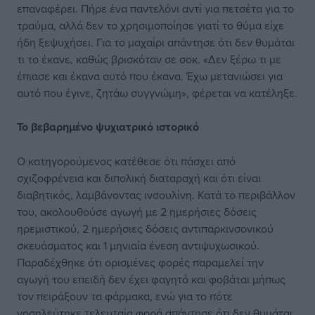
επαναφέρει. Πήρε ένα παντελόνι αντί για πετσέτα για το
τραύμα, αλλά δεν το χρησιμοποίησε γιατί το θύμα είχε
ήδη ξεψυχήσει. Για το μαχαίρι απάντησε ότι δεν θυμάται
τι το έκανε, καθώς βρισκόταν σε σοκ. «Δεν ξέρω τι με
έπιασε και έκανα αυτό που έκανα. Έχω μετανιώσει για
αυτό που έγινε, ζητάω συγγνώμη», φέρεται να κατέληξε.
Το βεβαρημένο
ψυχιατρικό ιστορικό
Ο κατηγορούμενος κατέθεσε ότι πάσχει από
σχιζοφρένεια και διπολική διαταραχή και ότι είναι
διαβητικός, λαμβάνοντας ινσουλίνη. Κατά το περιβάλλον
του, ακολουθούσε αγωγή με 2 ημερήσιες δόσεις
ηρεμιστικού, 2 ημερήσιες δόσεις αντιπαρκινσονικού
σκευάσματος και 1 μηνιαία ένεση αντιψυχωσικού.
Παραδέχθηκε ότι ορισμένες φορές παραμελεί την
αγωγή του επειδή δεν έχει φαγητό και φοβάται μήπως
τον πειράξουν τα φάρμακα, ενώ για το πότε
νοσηλεύτηκε τελευταία φορά απάντησε ότι δεν θυμάται.