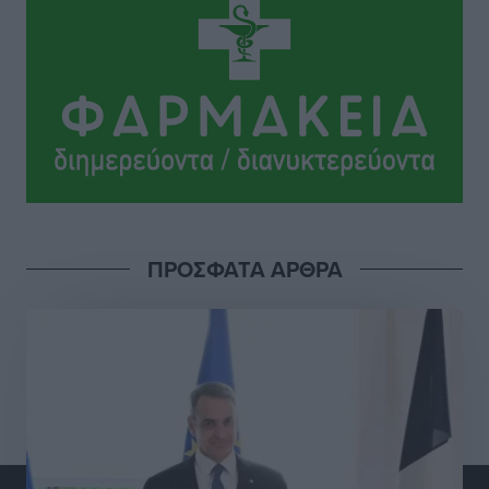
ΠΑΜΕ ΣΤΟΙΧΗΜΑ: Περισσότερα από 95 εκατομμύρια
ευρώ σε κέρδη μοίρασε τον Ιούλιο
Αθλητικά
•
πριν 12 ώρες
Ολοκλήρωση του έργου αναβάθμισης των
υποδομών του Νεστορίδειου Μελάθρου
Τοπικές Ειδήσεις
•
πριν 12 ώρες
ΠΡΟΣΦΑΤΑ ΑΡΘΡΑ
Γ.Σ. Διαγόρας: Στα «κυανέρυθρα» ο Janni Pembe
Αθλητικά
•
πριν 13 ώρες
Σύλληψη 21χρονου για ναρκωτικά στη Ρόδο
Τοπικές Ειδήσεις
•
πριν 14 ώρες
Με 13,1% κάλυψη εργαζομένων από συλλογικές
συμβάσεις, η Ελλάδα στον “πάτο” της ΕΕ