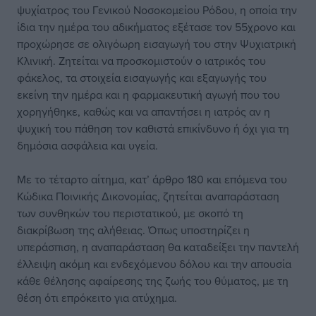
ψυχίατρος του Γενικού Νοσοκομείου Ρόδου, η οποία την
ίδια την ημέρα του αδικήματος εξέτασε τον 55χρονο και
προχώρησε σε ολιγόωρη εισαγωγή του στην Ψυχιατρική
Κλινική. Ζητείται να προσκομιστούν ο ιατρικός του
φάκελος, τα στοιχεία εισαγωγής και εξαγωγής του
εκείνη την ημέρα και η φαρμακευτική αγωγή που του
χορηγήθηκε, καθώς και να απαντήσει η ιατρός αν η
ψυχική του πάθηση τον καθιστά επικίνδυνο ή όχι για τη
δημόσια ασφάλεια και υγεία.
Με το τέταρτο αίτημα, κατ’ άρθρο 180 και επόμενα του
Κώδικα Ποινικής Δικονομίας, ζητείται αναπαράσταση
των συνθηκών του περιστατικού, με σκοπό τη
διακρίβωση της αλήθειας. Όπως υποστηρίζει η
υπεράσπιση, η αναπαράσταση θα καταδείξει την παντελή
έλλειψη ακόμη και ενδεχόμενου δόλου και την απουσία
κάθε θέλησης αφαίρεσης της ζωής του θύματος, με τη
θέση ότι επρόκειτο για ατύχημα.