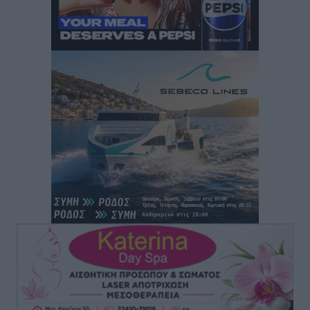
“Η Ευρώπη αντιμετώπιζε το προσφυγικό σαν ταινία
τρόμου” – Η συγκλονιστική μαρτυρία της Χαρούλας
Γιασιράνη στον RV για τα γεγονότα που οδήγησαν στο
Σύμφωνο της Λέρου
Τοπικές Ειδήσεις
•
πριν 11 ώρες
Συναυλία με τον Γιάννη Κότσιρα στις 21 Αυγούστου
Πολιτιστικά
•
πριν 11 ώρες
Έκτακτη συνεδρίαση της Δημοτικής Επιτροπής Ρόδου
αύριο Παρασκευή 7 Αυγούστου
Τοπικές Ειδήσεις
•
πριν 11 ώρες
ΑΕΡΑ: Δεν σταματάει να ενισχύεται, νέο απόκτημα ο
Μητρόπουλος
Αθλητικά
•
πριν 11 ώρες