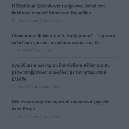
Η Meridiam ξεκλειδώνει τις έρευνες βυθού στη
θαλάσσια περιοχή Κάσου και Καρπάθου
Τοπικές Ειδήσεις
•
πριν 7 ώρες
Παρουσίαση βιβλίου του Α. Χατζημιχαήλ – Τιμητική
εκδήλωση για τους αυτοδιοικητικούς της Κω
Πολιτιστικά
•
πριν 8 ώρες
Εγκρίθηκε η ηλεκτρική διασύνδεση Ρόδου και Κω
μέσω υποβρύχιων καλωδίων με την ηπειρωτική
Ελλάδα
Τοπικές Ειδήσεις
•
πριν 9 ώρες
Νέο ανακαινισμένο δημοτικό τουριστικό γραφείο
στην Πάτμο
Τοπικές Ειδήσεις
•
πριν 9 ώρες