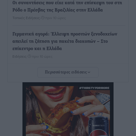
Οι συναντήσεις που είχε κατά την επίσκεψη του στη
Ρόδο ο Πρέσβης της Βραζιλίας στην Ελλάδα
Τοπικές Ειδήσεις
•
πριν 10 ώρες
Γερμανική αγορά: Έλλειψη προσιτών ξενοδοχείων
απειλεί τη ζήτηση για πακέτα διακοπών – Στο
επίκεντρο και η Ελλάδα
Ειδήσεις
•
πριν 10 ώρες
Περισσότερες ειδήσεις
Νέο ξενοδοχείο στη Ρόδο για την H Hotels –
Χατζηλαζάρου – Προχωρά καινούργιο ξενοδοχείο
στην Κω
Τοπικές Ειδήσεις
•
πριν 10 ώρες
Αυτοκίνητο μπήκε παράνομα σε μονόδρομο στο
Μαστιχάρι – Αναποδογύρισε όχημα με μητέρα και
5χρονο παιδί
Τοπικές Ειδήσεις
•
πριν 10 ώρες