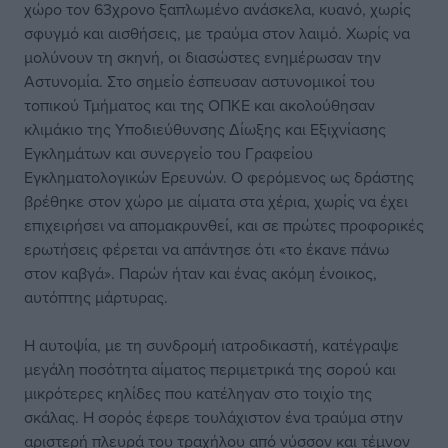
χώρο τον 63χρονο ξαπλωμένο ανάσκελα, κυανό, χωρίς
σφυγμό και αισθήσεις, με τραύμα στον λαιμό. Χωρίς να
μολύνουν τη σκηνή, οι διασώστες ενημέρωσαν την
Αστυνομία. Στο σημείο έσπευσαν αστυνομικοί του
τοπικού Τμήματος και της ΟΠΚΕ και ακολούθησαν
κλιμάκιο της Υποδιεύθυνσης Δίωξης και Εξιχνίασης
Εγκλημάτων και συνεργείο του Γραφείου
Εγκληματολογικών Ερευνών. Ο φερόμενος ως δράστης
βρέθηκε στον χώρο με αίματα στα χέρια, χωρίς να έχει
επιχειρήσει να απομακρυνθεί, και σε πρώτες προφορικές
ερωτήσεις φέρεται να απάντησε ότι «το έκανε πάνω
στον καβγά». Παρών ήταν και ένας ακόμη ένοικος,
αυτόπτης μάρτυρας.
Η αυτοψία, με τη συνδρομή ιατροδικαστή, κατέγραψε
μεγάλη ποσότητα αίματος περιμετρικά της σορού και
μικρότερες κηλίδες που κατέληγαν στο τοιχίο της
σκάλας. Η σορός έφερε τουλάχιστον ένα τραύμα στην
αριστερή πλευρά του τραχήλου από νύσσον και τέμνον