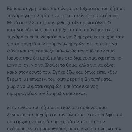
Κάποια στιγμή, όπως διατείνεται, ο 63χρονος του ζήτησε
τσιγάρο για τον τρίτο ένοικο και εκείνος του το έδωσε.
Μετά από 2 λεπτά επανήλθε ζητώντας και άλλο. Ο
κατηγορούμενος υποστήριξε ότι του απάντησε πως τα
τσιγάρα έπρεπε να φτάσουν για 2 ημέρες και τα χρήματα
για το φαγητό των επόμενων ημερών, ότι του είπε να
φύγει και τον έσπρωξε πιάνοντάς τον από τον λαιμό.
Ισχυρίστηκε ότι μετά μπήκε στο διαμέρισμα και πήρε το
μαχαίρι όχι για να βλάψει το θύμα, αλλά για να κάνει
κακό στον εαυτό του. Βγήκε έξω και, όπως είπε, «δεν
ξέρω τι με έπιασε», του κατάφερε 1 ή 2 χτυπήματα,
χωρίς να θυμάται ακριβώς, και όταν εκείνος
αιμορραγούσε τον έσπρωξε και έπεσε.
Στην ανιψιά του ζήτησε να καλέσει ασθενοφόρο
λέγοντας ότι μαχαίρωσε τον φίλο του. Στον αδελφό του,
που αρχικά νόμισε ότι αστειευόταν, είπε ότι τον
σκότωσε, ενώ προσπαθούσε, όπως ισχυρίστηκε, να τον