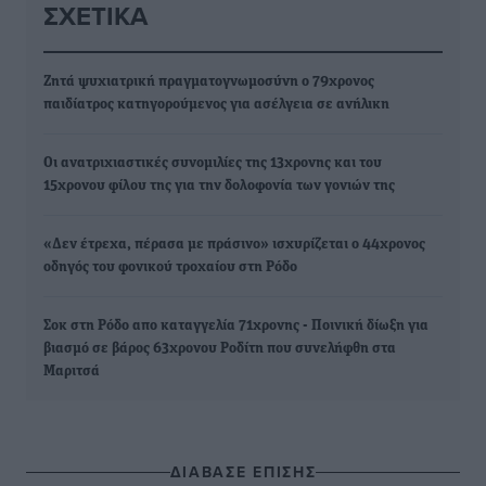
ΣΧΕΤΙΚΆ
Ζητά ψυχιατρική πραγματογνωμοσύνη ο 79χρονος
παιδίατρος κατηγορούμενος για ασέλγεια σε ανήλικη
Οι ανατριχιαστικές συνομιλίες της 13χρονης και του
15χρονου φίλου της για την δολοφονία των γονιών της
«Δεν έτρεχα, πέρασα με πράσινο» ισχυρίζεται ο 44χρονος
οδηγός του φονικού τροχαίου στη Ρόδο
Σοκ στη Ρόδο απο καταγγελία 71χρονης - Ποινική δίωξη για
βιασμό σε βάρος 63χρονου Ροδίτη που συνελήφθη στα
Μαριτσά
ΔΙΑΒΑΣΕ ΕΠΙΣΗΣ