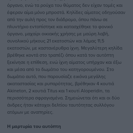
όργανο, ενώ τα ρούχα του θύματος δεν είχαν τομές και
έφεραν αίμα μόνο μπροστά. Κηλίδες αίματος οδηγούσαν
από την αυλή προς τον διάδρομο, όπου πάνω σε
πλυντήριο εντοπίστηκε και κατασχέθηκε το φονικό
όργανο, μαχαίρι οικιακής χρήσης με μαύρη λαβή,
συνολικού μήκους 21 εκατοστών και λάμας 11,5
εκατοστών, με καστανέρυθρα ίχνη. Μεγαλύτερη κηλίδα
βρέθηκε κοντά στο τραπέζι όπου κατά τον αυτόπτη
ξεκίνησε η επίθεση, ενώ ίχνη αίματος υπήρχαν και έξω
και μέσα από το δωμάτιο του κατηγορουμένου. Στο
δωμάτιο αυτό, που παρουσίαζε εικόνα μεγάλης
ακαταστασίας και ρυπαρότητας, βρέθηκαν 4 κουτιά
Akineton, 2 κουτιά Titus και 1 κουτί Aloperidin, τα
περισσότερα σφραγισμένα. Σημειώνεται ότι και οι δύο
άνδρες ήταν κάτοχοι δελτίου ταυτότητας συλλόγου
ατόμων με αναπηρίες.
Η μαρτυρία του αυτόπτη