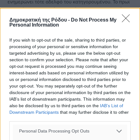
ενημερώνει τότε αδελφό του κατηγορουμένου. Το πρωί
της ημέρας του εγκλήματος, μάλιστα, ο 55χρονος είχε
εξεταστεί στην ψυχιατρική κλινική του νοσοκομείου,
Δημοκρατική της Ρόδου -
Do Not Process My
στοιχείο που βρίσκεται στον πυρήνα του αιτήματος για
Personal Information
την εξέταση της ψυχιάτρου ως μάρτυρα.
If you wish to opt-out of the sale, sharing to third parties, or
processing of your personal or sensitive information for
targeted advertising by us, please use the below opt-out
section to confirm your selection. Please note that after your
opt-out request is processed you may continue seeing
interest-based ads based on personal information utilized by
us or personal information disclosed to third parties prior to
your opt-out. You may separately opt-out of the further
disclosure of your personal information by third parties on the
IAB’s list of downstream participants. This information may
also be disclosed by us to third parties on the
IAB’s List of
Downstream Participants
that may further disclose it to other
third parties.
Personal Data Processing Opt Outs