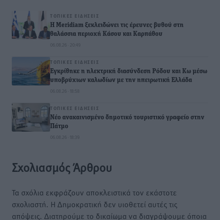
ΤΟΠΙΚΈΣ ΕΙΔΉΣΕΙΣ
Η Meridiam ξεκλειδώνει τις έρευνες βυθού στη
θαλάσσια περιοχή Κάσου και Καρπάθου
06.08.26 · 20:49
ΤΟΠΙΚΈΣ ΕΙΔΉΣΕΙΣ
Εγκρίθηκε η ηλεκτρική διασύνδεση Ρόδου και Κω μέσω
υποβρύχιων καλωδίων με την ηπειρωτική Ελλάδα
06.08.26 · 18:58
ΤΟΠΙΚΈΣ ΕΙΔΉΣΕΙΣ
Νέο ανακαινισμένο δημοτικό τουριστικό γραφείο στην
Πάτμο
06.08.26 · 18:39
Σχολιασμός Άρθρου
Τα σχόλια εκφράζουν αποκλειστικά τον εκάστοτε
σχολιαστή. Η Δημοκρατική δεν υιοθετεί αυτές τις
απόψεις. Διατηρούμε το δικαίωμα να διαγράψουμε όποια