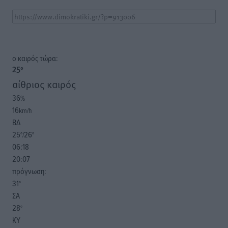
o καιρός τώρα:
25
°
αίθριος καιρός
36
%
16
km/h
ΒΔ
25
26
°/
°
06:18
20:07
πρόγνωση:
31
°
ΣΑ
28
°
ΚΥ