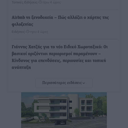
Τοπικές Ειδήσεις
•
πριν 4 ώρες
Airbnb vs ξενοδοχεία – Πώς αλλάζει ο χάρτης της
φιλοξενίας
Ειδήσεις
•
πριν 4 ώρες
Γιάννης Χατζής για το νέο Ειδικό Χωροταξικό: Οι
βασικοί οριζόντιοι περιορισμοί παραμένουν –
Κίνδυνος για επενδύσεις, περιουσίες και τοπική
ανάπτυξη
Τοπικές Ειδήσεις
•
πριν 4 ώρες
Περισσότερες ειδήσεις
Ευ. Τουρνάς: Απέναντι σε ακραία καιρικά φαινόμενα
δεν υπάρχουν περιθώρια εφησυχασμού
Ειδήσεις
•
πριν 4 ώρες
Στον Άγιο Νικόλαο Χάλκης ανοίγει ξανά το
ανανεωμένο εκκλησιαστικό μουσείο από τη Λέσχη