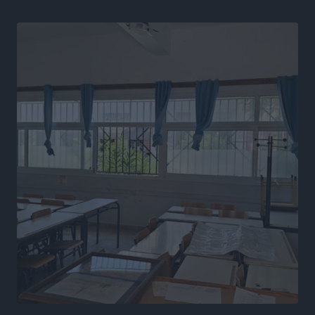
Ευρωπαϊκό Πρωτάθλημα Στίβου: Πότε αγωνίζονται η
Μαγκούλια, η Σπανουδάκη και ο Κριτούλης
Αθλητικά
•
πριν 11 ώρες
Εθνική Παίδων: Ο Χριστοδούλου και η καλύτερη
φουρνιά των τελευταίων ετών
Αθλητικά
•
πριν 11 ώρες
Διαγόρας: Ανανέωσε ο Μιχάλης Χατζηγεωργίου
Αθλητικά
•
πριν 11 ώρες
ΔΕΑΣ Δάφνη Ρόδου: Η Ευαγγελία Τετράδη στο
τεχνικό επιτελείο
Αθλητικά
•
πριν 11 ώρες
Γ.Σ. Διαγόρας: Το οργανόγραμμα των Ακαδημιών
Αθλητικά
•
πριν 11 ώρες