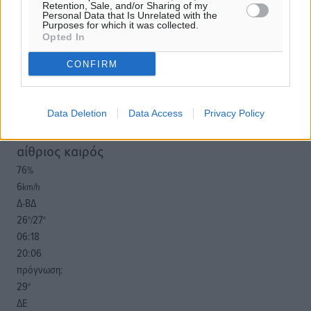
παρεχόμενου συνδέσμου παραπομπής προς το άρθρο
Retention, Sale, and/or Sharing of my
Personal Data that Is Unrelated with the
της Δημοκρατικής.
Purposes for which it was collected.
Opted In
CONFIRM
o καιρός τώρα:
Data Deletion
Data Access
Privacy Policy
28
°
αίθριος καιρός
76
%
6
km/h
Δ-ΒΔ
26
27
°/
°
06:18
20:06
πρόγνωση:
29
°
ΔΕ