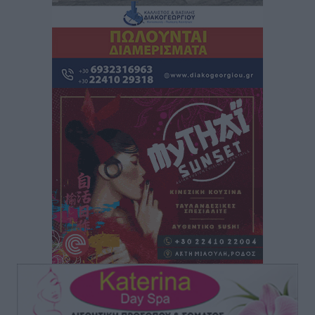
Lions Χάλκης
Τοπικές Ειδήσεις
•
πριν 4 ώρες
Ρόδος: «Βουλιάζει» από τουρίστες – Πάνω από 1 εκατ.
επιβάτες και 55 κρουαζιερόπλοια
Τοπικές Ειδήσεις
•
πριν 4 ώρες
Γ’ Εθνική Κατηγορία: Οι ημερομηνίες των
αγωνιστικών της κανονικής περιόδου
Αθλητικά
•
πριν 9 ώρες
Συνελήφθησαν δύο άτομα στην Κάρπαθο για άγρα
πελατών
Τοπικές Ειδήσεις
•
πριν 10 ώρες
Χωρίς υποχρεωτική παρουσία μικρών στη 12άδα
Αθλητικά
•
πριν 10 ώρες