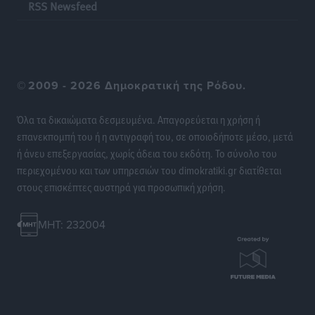
RSS Newsfeed
Ρεπορτάζ
•
πριν 14 ώρες
©
2009 - 2026 Δημοκρατική της Ρόδου.
Όλα τα δικαιώματα δεσμευμένα. Απαγορεύεται η χρήση ή
επανεκπομπή του ή η αντιγραφή του, σε οποιοδήποτε μέσο, μετά
ή άνευ επεξεργασίας, χωρίς άδεια του εκδότη. Το σύνολο του
περιεχομένου και των υπηρεσιών του dimokratiki.gr διατίθεται
στους επισκέπτες αυστηρά για προσωπική χρήση.
MHT: 232004