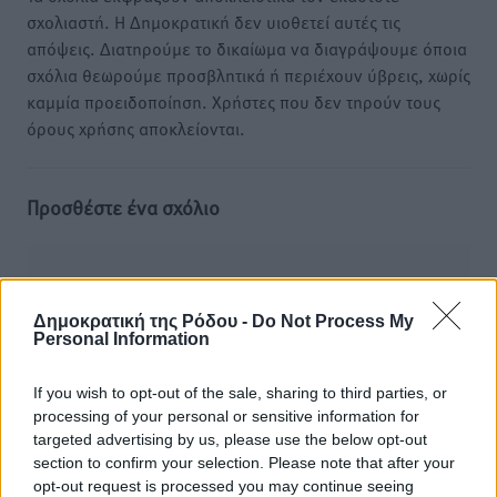
σχολιαστή. Η Δημοκρατική δεν υιοθετεί αυτές τις
απόψεις. Διατηρούμε το δικαίωμα να διαγράψουμε όποια
σχόλια θεωρούμε προσβλητικά ή περιέχουν ύβρεις, χωρίς
καμμία προειδοποίηση. Χρήστες που δεν τηρούν τους
όρους χρήσης αποκλείονται.
Προσθέστε ένα σχόλιο
Το E-mail δεν θα δημοσιευτεί.
Πρέπει να συμπληρωθούν όλα τα πεδία για την
Δημοκρατική της Ρόδου -
Do Not Process My
υποβολή του σχολίου.
Personal Information
Όνοματεπώνυμο
Email
If you wish to opt-out of the sale, sharing to third parties, or
processing of your personal or sensitive information for
targeted advertising by us, please use the below opt-out
section to confirm your selection. Please note that after your
opt-out request is processed you may continue seeing
Φύλαξε τα στοιχεία μου για την επόμενη φορά.