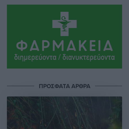
για τον τουρισμό
Ειδήσεις
•
πριν 10 ώρες
Γ. Χατζημάρκος: “Δύο μεγάλες δεσμεύσεις
Γεωργιάδη” – Κίνητρα για τους γιατρούς των νησιών
και συνεργασία Ρόδου με το Αττικόν για το
Ακτινοθεραπευτικό
Τοπικές Ειδήσεις
•
πριν 11 ώρες
Σούπερ μάρκετ: Διευρύνεται η εθνική πρωτοβουλία
για τις τιμές – Eρχονται νέες συμμετοχές εταιρειών
Ειδήσεις
•
πριν 11 ώρες
ΠΡΟΣΦΑΤΑ ΑΡΘΡΑ
Συνελήφθησαν έξι άτομα για ηχορύπανση από
καταστήματα στο Νότιο Αιγαίο
Τοπικές Ειδήσεις
•
πριν 11 ώρες
15 Αυγούστου 2026: Πώς θα πληρωθούν όσοι