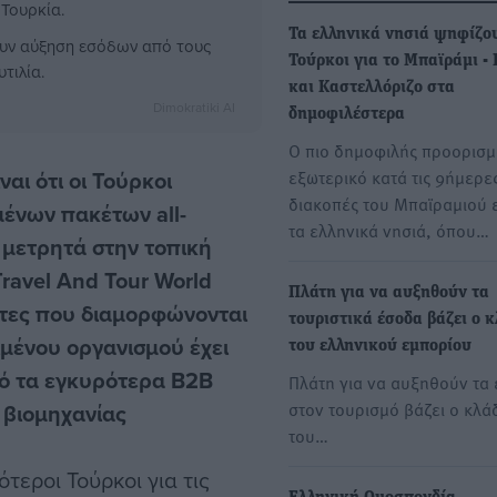
 Τουρκία.
Τα ελληνικά νησιά ψηφίζου
πουν αύξηση εσόδων από τους
Τούρκοι για το Μπαϊράμι - 
τιλία.
και Καστελλόριζο στα
Dimokratiki AI
δημοφιλέστερα
Ο πιο δημοφιλής προορισμ
ναι ότι οι Τούρκοι
εξωτερικό κατά τις 9ήμερε
διακοπές του Μπαϊραμιού ε
ένων πακέτων all-
τα ελληνικά νησιά, όπου…
 μετρητά στην τοπική
ravel And Tour World
Πλάτη για να αυξηθούν τα
ητες που διαμορφώνονται
τουριστικά έσοδα βάζει ο 
μένου οργανισμού έχει
του ελληνικού εμπορίου
πό τα εγκυρότερα B2B
Πλάτη για να αυξηθούν τα
στον τουρισμό βάζει ο κλά
 βιομηχανίας
του…
τεροι Τούρκοι για τις