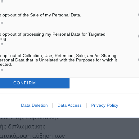
In
ίως, με την πλειονότητα
o opt-out of the Sale of my Personal Data.
In
ια να κοιτάξει βιτρίνες.
to opt-out of processing my Personal Data for Targeted
ing.
ξεκάθαρα στα επίσημα
In
 μόνο στη Ρόδο εκδόθηκαν
o opt-out of Collection, Use, Retention, Sale, and/or Sharing
ε 8.600. Συνολικά, οι
ersonal Data that Is Unrelated with the Purposes for which it
lected.
τα νησιά εφαρμογής
In
 ότι ο Τούρκος ταξιδιώτης
CONFIRM
Data Deletion
Data Access
Privacy Policy
ά ημερών που εκδίδεται
κρισης της Ευρωπαϊκής
κής διπλωματικής
 κατακόρυφη αύξηση των