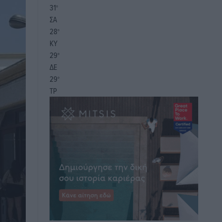
31
°
ΣΑ
28
°
ΚΥ
29
°
ΔΕ
29
°
ΤΡ