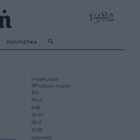
ΠΟΛΙΤΙΣΤΙΚΆ
o καιρός τώρα:
αίθριος καιρός
26
°
43
%
11
km/h
Δ-ΝΔ
26
27
°/
°
06:17
20:08
πρόγνωση: