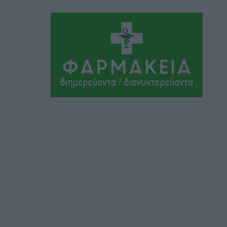
Αθλητικά
•
πριν 6 ώρες
Ιάλυσος Β’: Νωρίς νωρίς μπήκαν στα
βάσανα της προετοιμασίας
Αθλητικά
•
πριν 6 ώρες
Εθνικός Αρχίπολης: Μεγάλο βήμα
προόδου η ίδρυση Ακαδημίας
Αθλητικά
•
πριν 6 ώρες
Ιππότες: Με το βλέμμα στραμμένο στο
μέλλον
Αθλητικά
•
πριν 6 ώρες
ΠΑΜΕ ΣΤΟΙΧΗΜΑ: Περισσότερα από 95
εκατομμύρια ευρώ σε κέρδη μοίρασε
τον Ιούλιο
Αθλητικά
•
πριν 7 ώρες