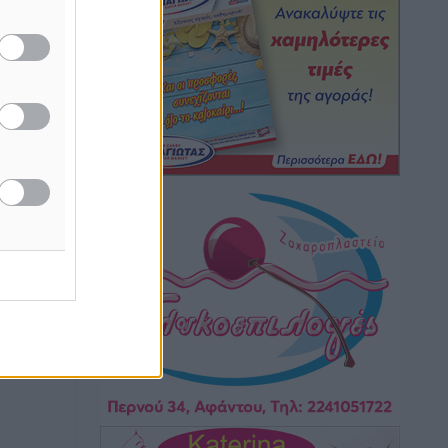
Hotels – Χατζηλαζάρου – Προχωρά
καινούργιο ξενοδοχείο στην Κω
Τοπικές Ειδήσεις
•
πριν 6 ώρες
Αυτοκίνητο μπήκε παράνομα σε
μονόδρομο στο Μαστιχάρι –
Αναποδογύρισε όχημα με μητέρα και
5χρονο παιδί
Τοπικές Ειδήσεις
•
πριν 6 ώρες
“Η Ευρώπη αντιμετώπιζε το
προσφυγικό σαν ταινία τρόμου” – Η
συγκλονιστική μαρτυρία της Χαρούλας
Γιασιράνη στον RV για τα γεγονότα που
οδήγησαν στο Σύμφωνο της Λέρου
Τοπικές Ειδήσεις
•
πριν 6 ώρες
Συναυλία με τον Γιάννη Κότσιρα στις