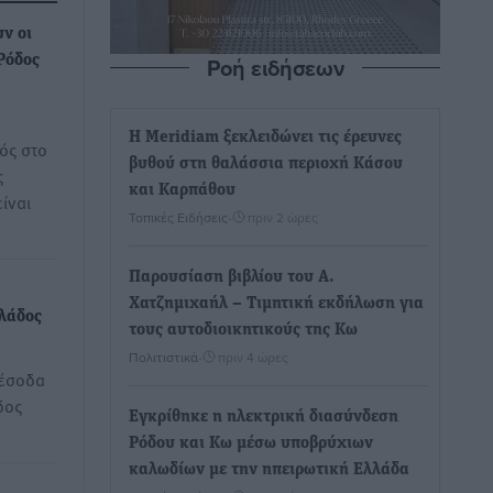
ν οι
Ροή ειδήσεων
Ρόδος
Η Meridiam ξεκλειδώνει τις έρευνες
ός στο
βυθού στη θαλάσσια περιοχή Κάσου
ς
και Καρπάθου
ίναι
Τοπικές Ειδήσεις
•
πριν 2 ώρες
Παρουσίαση βιβλίου του Α.
Χατζημιχαήλ – Τιμητική εκδήλωση για
κλάδος
τους αυτοδιοικητικούς της Κω
Πολιτιστικά
•
πριν 4 ώρες
 έσοδα
δος
Εγκρίθηκε η ηλεκτρική διασύνδεση
Ρόδου και Κω μέσω υποβρύχιων
καλωδίων με την ηπειρωτική Ελλάδα