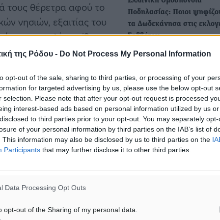
Ελληνική Ομοσπονδία
κά τους θέρετρα αφού το
Ποδηλασίας: Ποιοι ψηφίζο
κών νησιών, εξαιτίας του
τα Δωδεκάνησα στις εκλογ
τίμησης της λίρας. Όπως
Σαββάτου
our World, ο Τούρκος
Αύριο Σάββατο 19 Οκτωβρί
ική της Ρόδου -
Do Not Process My Personal Information
Ολυμπιακό Ποδηλατοδρόμ
δηματικής τάξης έχει
Αθηνών και γίνει η γενική
to opt-out of the sale, sharing to third parties, or processing of your per
 βγαίνουν πιο οικονομικά
formation for targeted advertising by us, please use the below opt-out s
χώρια τουριστικά θέρετρα.
r selection. Please note that after your opt-out request is processed y
ΣΕΓΑΣ: Ποιοι ψηφίζουν απ
στροφη και εκατοντάδες
eing interest-based ads based on personal information utilized by us or
Δωδεκάνησα
disclosed to third parties prior to your opt-out. You may separately opt-
ς αγορές αλλά και για
losure of your personal information by third parties on the IAB’s list of
Το επόμενο σαββατοκύρια
έχει αντιστραφεί.
. This information may also be disclosed by us to third parties on the
IA
και 29 Σεπτεμβρίου θα γίνο
Participants
that may further disclose it to other third parties.
αρχαιρεσίες για…
 στατιστικά στοιχεία που
σκέπτες στην Ελλάδα
l Data Processing Opt Outs
ια και πλησιάζουν τα 1,5
o opt-out of the Sharing of my personal data.
ίο της Κωνσταντινούπολης