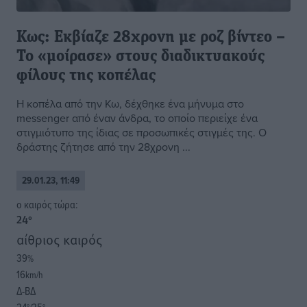
Κως: Εκβίαζε 28χρονη με ροζ βίντεο –
Το «μοίρασε» στους διαδικτυακούς
φίλους της κοπέλας
Η κοπέλα από την Κω, δέχθηκε ένα μήνυμα στο
messenger από έναν άνδρα, το οποίο περιείχε ένα
στιγμιότυπο της ίδιας σε προσωπικές στιγμές της. Ο
δράστης ζήτησε από την 28χρονη ...
29.01.23, 11:49
o καιρός τώρα:
24
°
αίθριος καιρός
39
%
16
km/h
Δ-ΒΔ