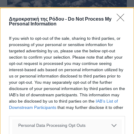
Δημοκρατική της Ρόδου -
Do Not Process My
Τουρκία: Πάνω από 900 παραβιάσεις
Personal Information
σε έναν μήνα
If you wish to opt-out of the sale, sharing to third parties, or
Κλιμακώνει την εμπρηστική ρητορική σε βάρος της
processing of your personal or sensitive information for
Ελλάδας, ο Ρετζέπ Ταγίπ Ερντογάν, που βλέπει πως
targeted advertising by us, please use the below opt-out
προεκλογικά, τίποτα δεν πάει όπως θα
section to confirm your selection. Please note that after your
ήθελε, τουλάχιστον ως προς το θέμα των ...
opt-out request is processed you may continue seeing
interest-based ads based on personal information utilized by
us or personal information disclosed to third parties prior to
29.01.23, 16:51
your opt-out. You may separately opt-out of the further
disclosure of your personal information by third parties on the
IAB’s list of downstream participants. This information may
also be disclosed by us to third parties on the
IAB’s List of
Downstream Participants
that may further disclose it to other
third parties.
Personal Data Processing Opt Outs