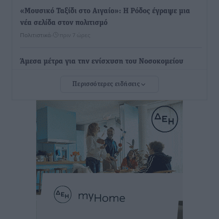
«Μουσικό Ταξίδι στο Αιγαίο»: Η Ρόδος έγραψε μια
νέα σελίδα στον πολιτισμό
Πολιτιστικά
•
πριν 7 ώρες
Άμεσα μέτρα για την ενίσχυση του Νοσοκομείου
Ρόδου και αντιμετώπιση των ελλείψεων προσωπικού
Περισσότερες ειδήσεις
ανακοίνωσε ο Άδωνις Γεωργιάδης
Τοπικές Ειδήσεις
•
πριν 8 ώρες
Iατρικός Σύλλογος Ροδου προς Α. Γεωργιάδη:
Στρατηγικές Προτάσεις για την Ενίσχυση της
Δημόσιας Υγείας στη Νησιωτική Ελλάδα και στα
Νοσοκομεία της Γ΄ Ζώνης
Τοπικές Ειδήσεις
•
πριν 8 ώρες
Πάνθηρες: Ξεκίνησαν αισιόδοξοι για την παρθενική
“πτήση” τους