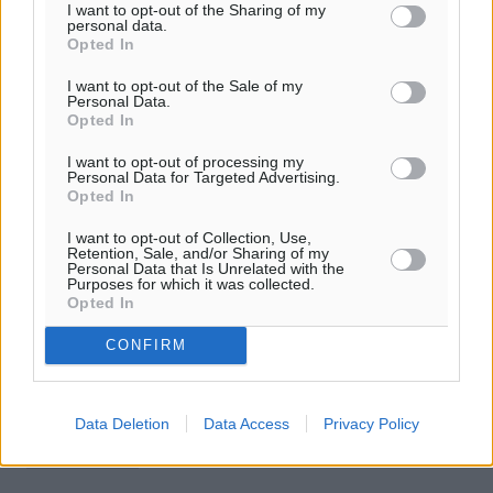
I want to opt-out of the Sharing of my
personal data.
Opted In
I want to opt-out of the Sale of my
Personal Data.
Opted In
I want to opt-out of processing my
Personal Data for Targeted Advertising.
Opted In
FT: «Inside woman» του Παντσέρι η
I want to opt-out of Collection, Use,
Καϊλή- Ζούσε σαν σταρ του
Retention, Sale, and/or Sharing of my
Personal Data that Is Unrelated with the
κινηματογράφου
Purposes for which it was collected.
Opted In
Με σκληρή γλώσσα παρουσιάζουν την Εύα Καϊλή οι
CONFIRM
Financial Times σε σημερινό τους άρθρο, «ρίχνοντας»
φως στην υπόθεση του Qatargate. «Η άνοδος και η
πτώση της υψηλού κύρους ...
Data Deletion
Data Access
Privacy Policy
29.01.23, 16:47