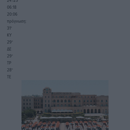
24
25
°/
°
06:18
20:06
πρόγνωση:
31
°
ΚΥ
29
°
ΔΕ
29
°
ΤΡ
28
°
ΤΕ