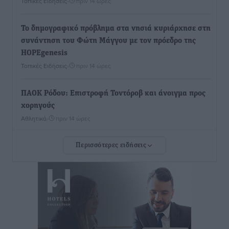
Τοπικές Ειδήσεις
•
πριν 14 ώρες
To δημογραφικό πρόβλημα στα νησιά κυριάρχησε στη
συνάντηση του Φώτη Μάγγου με τον πρόεδρο της
HOPEgenesis
Τοπικές Ειδήσεις
•
πριν 14 ώρες
ΠΑΟΚ Ρόδου: Επιστροφή Τοντόροβ και άνοιγμα προς
χορηγούς
Αθλητικά
•
πριν 14 ώρες
Περισσότερες ειδήσεις
Rhodes Beyond Summer – Εκεί που το καλοκαίρι
είναι μόνο η αρχή
Τοπικές Ειδήσεις
•
πριν 14 ώρες
Κικίλιας: Μειώθηκαν κατά 34% οι μεταναστευτικές
ροές στα θαλάσσια σύνορα
Ειδήσεις
•
πριν 14 ώρες