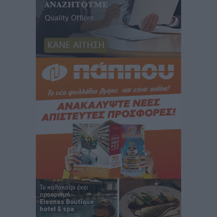
Κως: Γερμανός τουρίστας κέρδισε αποζημίωση 900
ευρώ επειδή δεν βρήκε ξαπλώστρες στις
οικογενειακές διακοπές του
Τοπικές Ειδήσεις
•
πριν 14 ώρες
Ο γεωεντοπισμός μέσω 112 «έσωσε» Δανό περιπατητή
στη Ρόδο
Τοπικές Ειδήσεις
•
πριν 14 ώρες
Σύμη: Ανασύρθηκε σορός άνδρα – Εξετάζεται αν είναι
ο 8ος Γερμανός που αγνοούνταν μετά την παράσυρσή
ιστιοφόρου
Τοπικές Ειδήσεις
•
πριν 14 ώρες
Ερώτηση στην Ευρωπαϊκή Επιτροπή για τις
αλλεπάλληλες πυρκαγιές που ξεσπούν από μονάδες