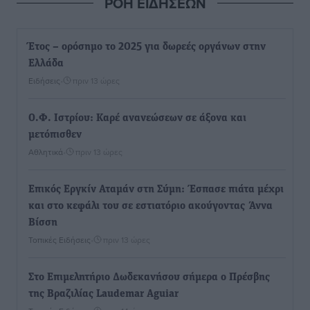
ΡΟΗ ΕΙΔΗΣΕΩΝ
Έτος – ορόσημο το 2025 για δωρεές οργάνων στην
Ελλάδα
Ειδήσεις
•
πριν 13 ώρες
Ο.Φ. Ιστρίου: Καρέ ανανεώσεων σε άξονα και
μετόπισθεν
Αθλητικά
•
πριν 13 ώρες
Επικός Εργκίν Αταμάν στη Σύμη: Έσπασε πιάτα μέχρι
και στο κεφάλι του σε εστιατόριο ακούγοντας Άννα
Βίσση
Τοπικές Ειδήσεις
•
πριν 13 ώρες
Στο Επιμελητήριο Δωδεκανήσου σήμερα ο Πρέσβης
της Βραζιλίας Laudemar Aguiar