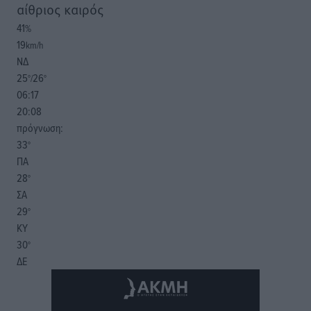
αίθριος καιρός
41
%
19
km/h
ΝΔ
25
26
°/
°
06:17
20:08
πρόγνωση:
33
°
ΠΑ
28
°
ΣΑ
29
°
ΚΥ
30
°
ΔΕ