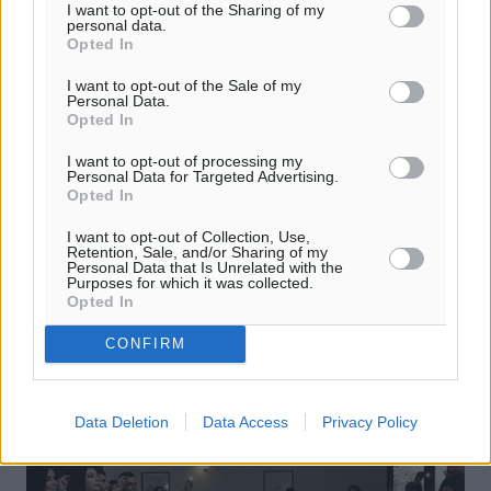
I want to opt-out of the Sharing of my
personal data.
Αυτοψία του Περιφερειάρχη, στις
Opted In
περιοχές που επλήγησαν από τα
I want to opt-out of the Sale of my
έντονα καιρικά φαινόμενα της 5ης
Personal Data.
Opted In
Φεβρουαρίου 2019
I want to opt-out of processing my
Τις περιοχές του νησιού της Ρόδου, οι οποίες επλήγησαν
Personal Data for Targeted Advertising.
από τα έντονα καιρικά φαινόμενα της 5ης Φεβρουαρίου
Opted In
2019, επισκέφθηκε χθες, Σάββατο, ο Περιφερειάρχης
I want to opt-out of Collection, Use,
Νοτίου Αιγαίου, ...
Retention, Sale, and/or Sharing of my
Personal Data that Is Unrelated with the
Purposes for which it was collected.
10.02.19, 13:34
Opted In
CONFIRM
Data Deletion
Data Access
Privacy Policy