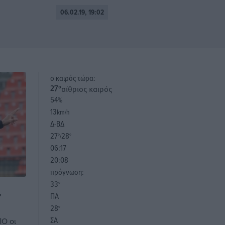
06.02.19, 19:02
o καιρός τώρα:
αίθριος καιρός
27
°
54
%
13
km/h
Δ-ΒΔ
27
28
°/
°
06:17
20:08
πρόγνωση:
33
°
,
ΠΑ
28
°
ΣΑ
Ο οι