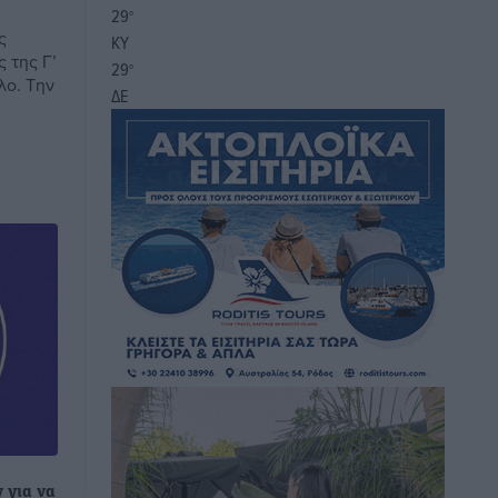
29
°
ς
ΚΥ
 της Γ’
29
°
λο. Την
ΔΕ
 για να