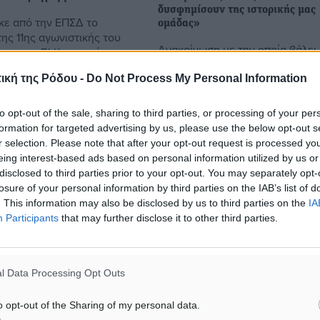
δυσφημίσουν της ιστορικής μας
ε από την ΕΠΣΔ το
ομάδας»
ης 11ης αγωνιστικής του
Ανακοίνωση με την οποία βάλει
ος της Β’ Κατηγορίας του
πάντων, εξέδωσε ο Καλυμνιακός
ήσων. Όλα τα παιχνίδια ια
αφορμή τα όσα έγιναν και
ική της Ρόδου -
Do Not Process My Personal Information
ην Κυριακή, με τον Α.Ο. ...
ακολούθησαν της αναμέτρησης 
Αναγέννηση Ασφενδιού. Αναλυτ
to opt-out of the sale, sharing to third parties, or processing of your per
«Το Σάββατο 2 ...
formation for targeted advertising by us, please use the below opt-out s
r selection. Please note that after your opt-out request is processed y
eing interest-based ads based on personal information utilized by us or
8
06.02.19, 17:17
disclosed to third parties prior to your opt-out. You may separately opt-
losure of your personal information by third parties on the IAB’s list of
. This information may also be disclosed by us to third parties on the
IA
Participants
that may further disclose it to other third parties.
l Data Processing Opt Outs
o opt-out of the Sharing of my personal data.