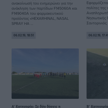
Εφαρμόζεται
ανακοίνωσή του ενημερώνει για την
πολίτες της
ανάκληση των παρτίδων F145060A και
Αναπληρωτής
F149040A του φαρμακευτικού
Νησιωτικής 
προϊόντος «HEXARHINAL, NASAL
Σαντορινιός 
SPRAY HA ...
06.02.19, 18:51
06.02.19, 17:4
Α’ Κατηγορία: Σε δύο δόσεις η
Β’ Κατηγορί