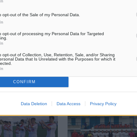
In
o opt-out of the Sale of my Personal Data.
In
εκανήσου: Προκρίθηκε ο
Α’ Κατηγορία: Πέρασε… αεράτα ο
ριτσών
Ρόδος
to opt-out of processing my Personal Data for Targeted
ing.
ετο παιχνίδι του
Χωρίς να συναντήσει ιδιαίτερες
In
ωδεκανήσου όπου θα
δυσκολίες ο Α.Σ. Ρόδος επικράτ
 από τον ΓΑΣ Ιάλυσος, ένα
σκορ 3-0 της ΑΕΡΑ μέσα στο γή
o opt-out of Collection, Use, Retention, Sale, and/or Sharing
πό τα προημιτελικά της
Αφάντου στο εξ αναβολής παιχν
ersonal Data that Is Unrelated with the Purposes for which it
lected.
, προκρίθηκε ο Ηρακλής
14ης αγωνιστικής του πρωταθλ
In
...
CONFIRM
4
06.02.19, 17:13
Data Deletion
Data Access
Privacy Policy