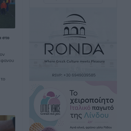
καινούργιο ξενοδοχείο στην Κω
Τοπικές Ειδήσεις
•
πριν 2 ώρες
Αυτοκίνητο μπήκε παράνομα σε
μονόδρομο στο Μαστιχάρι –
ο στο
Αναποδογύρισε όχημα με μητέρα και
5χρονο παιδί
τον
Τοπικές Ειδήσεις
•
πριν 2 ώρες
έφανου
“Η Ευρώπη αντιμετώπιζε το
 το
προσφυγικό σαν ταινία τρόμου” – Η
συγκλονιστική μαρτυρία της Χαρούλας
Γιασιράνη στον RV για τα γεγονότα που
οδήγησαν στο Σύμφωνο της Λέρου
Τοπικές Ειδήσεις
•
πριν 3 ώρες
Συναυλία με τον Γιάννη Κότσιρα στις
21 Αυγούστου