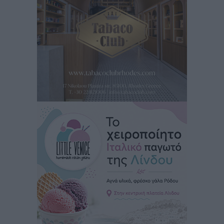
Αυτοκίνητο μπήκε παράνομα σε μονόδρομο στο
Μαστιχάρι – Αναποδογύρισε όχημα με μητέρα και
5χρονο παιδί
Τοπικές Ειδήσεις
•
πριν 14 ώρες
“Η Ευρώπη αντιμετώπιζε το προσφυγικό σαν ταινία
τρόμου” – Η συγκλονιστική μαρτυρία της Χαρούλας
Γιασιράνη στον RV για τα γεγονότα που οδήγησαν στο
Σύμφωνο της Λέρου
Τοπικές Ειδήσεις
•
πριν 14 ώρες
Συναυλία με τον Γιάννη Κότσιρα στις 21 Αυγούστου
Πολιτιστικά
•
πριν 14 ώρες
Έκτακτη συνεδρίαση της Δημοτικής Επιτροπής Ρόδου
αύριο Παρασκευή 7 Αυγούστου