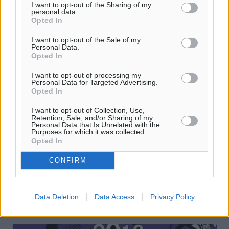
I want to opt-out of the Sharing of my
personal data.
Opted In
I want to opt-out of the Sale of my
Personal Data.
Opted In
I want to opt-out of processing my
Personal Data for Targeted Advertising.
Opted In
Α’ Κατηγορία: «Πέφτει» ένας εκτός και
I want to opt-out of Collection, Use,
αν…
Retention, Sale, and/or Sharing of my
Personal Data that Is Unrelated with the
Purposes for which it was collected.
Το μεσημέρι της Παρασκευής ολοκληρώθηκε η διορία
Opted In
για τις δηλώσεις συμμετοχής ενόψει του νέου
πρωταθλήματος της Α’ Κατηγορίας της σεζόν 2018-2019.
CONFIRM
Ως γνωστόν, ο Καλυμνιακός δεν ...
19.08.18, 10:40
Data Deletion
Data Access
Privacy Policy