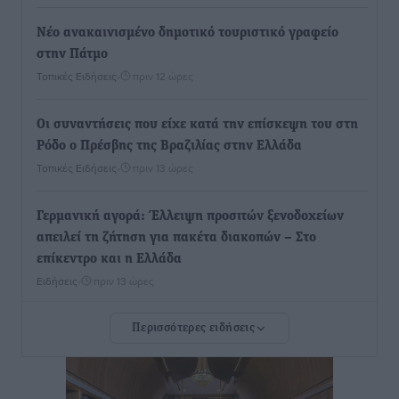
Νέο ανακαινισμένο δημοτικό τουριστικό γραφείο
στην Πάτμο
Τοπικές Ειδήσεις
•
πριν 12 ώρες
Οι συναντήσεις που είχε κατά την επίσκεψη του στη
Ρόδο ο Πρέσβης της Βραζιλίας στην Ελλάδα
Τοπικές Ειδήσεις
•
πριν 13 ώρες
Γερμανική αγορά: Έλλειψη προσιτών ξενοδοχείων
απειλεί τη ζήτηση για πακέτα διακοπών – Στο
επίκεντρο και η Ελλάδα
Ειδήσεις
•
πριν 13 ώρες
Περισσότερες ειδήσεις
Νέο ξενοδοχείο στη Ρόδο για την H Hotels –
Χατζηλαζάρου – Προχωρά καινούργιο ξενοδοχείο
στην Κω
Τοπικές Ειδήσεις
•
πριν 13 ώρες