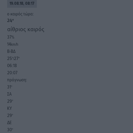
19.08.18, 08:17
o καιρός τώρα:
24
°
αίθριος καιρός
37
%
14
km/h
Β-ΒΔ
25
27
°/
°
06:18
20:07
πρόγνωση:
31
°
ΣΑ
29
°
ΚΥ
29
°
ΔΕ
30
°