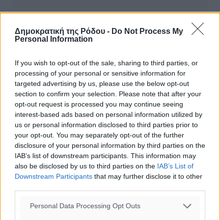
Αλλάζει το σύστημα έκδοσης άδειας
Δημοκρατική της Ρόδου -
Do Not Process My
Personal Information
οδήγησης
Νέο νομοθετικό πλαίσιο για τις άδειες οδήγησης
If you wish to opt-out of the sale, sharing to third parties, or
προωθείται στη Βουλή από το υπουργείο Υποδομών,
processing of your personal or sensitive information for
Μεταφορών και Δικτύων, «που θα επιλύει προβλήματα,
targeted advertising by us, please use the below opt-out
μεταξύ των οποίων και ο ...
section to confirm your selection. Please note that after your
opt-out request is processed you may continue seeing
interest-based ads based on personal information utilized by
15.06.16, 15:47
us or personal information disclosed to third parties prior to
your opt-out. You may separately opt-out of the further
disclosure of your personal information by third parties on the
IAB’s list of downstream participants. This information may
also be disclosed by us to third parties on the
IAB’s List of
Downstream Participants
that may further disclose it to other
third parties.
Personal Data Processing Opt Outs