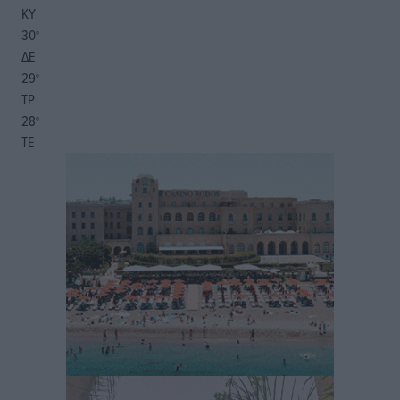
ΚΥ
30
°
ΔΕ
29
°
ΤΡ
28
°
ΤΕ