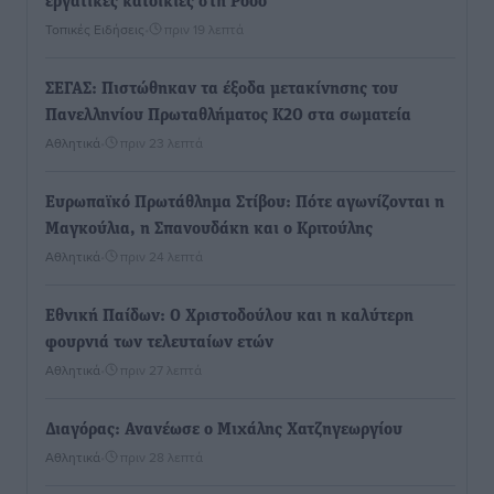
εργατικές κατοικίες στη Ρόδο
Τοπικές Ειδήσεις
•
πριν 19 λεπτά
ΣΕΓΑΣ: Πιστώθηκαν τα έξοδα μετακίνησης του
Πανελληνίου Πρωταθλήματος Κ20 στα σωματεία
Αθλητικά
•
πριν 23 λεπτά
Ευρωπαϊκό Πρωτάθλημα Στίβου: Πότε αγωνίζονται η
Μαγκούλια, η Σπανουδάκη και ο Κριτούλης
Αθλητικά
•
πριν 24 λεπτά
Εθνική Παίδων: Ο Χριστοδούλου και η καλύτερη
φουρνιά των τελευταίων ετών
Αθλητικά
•
πριν 27 λεπτά
Διαγόρας: Ανανέωσε ο Μιχάλης Χατζηγεωργίου
Αθλητικά
•
πριν 28 λεπτά