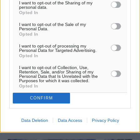
I want to opt-out of the Sharing of my
personal data.
Opted In
I want to opt-out of the Sale of my
Personal Data.
Opted In
I want to opt-out of processing my
Personal Data for Targeted Advertising.
Opted In
Σε κατάσταση απόγνωσης οι συνοδοί
των σκύλων Κ-9 του Λιμενικού-Δεν
I want to opt-out of Collection, Use,
Retention, Sale, and/or Sharing of my
υπάρχουν χρήματα για τροφές!
Personal Data that Is Unrelated with the
Purposes for which it was collected.
Opted In
Χωρίς το επίδομα διατροφής και υγειονομικής
περίθαλψης των σκύλων Κ-9 τουΛιμενικού Σώματος
CONFIRM
παραμένουν εδώ και 21 μήνες οι συνοδοί τους. Όπως
καταγγέλλουν, όλο αυτό το διάστημα ...
Data Deletion
Data Access
Privacy Policy
15.06.16, 15:43