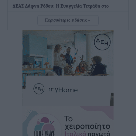
ΔΕΑΣ Δάφνη Ρόδου: Η Ευαγγελία Τετράδη στο
τεχνικό επιτελείο
Περισσότερες ειδήσεις
Αθλητικά
•
πριν 30 λεπτά
Γ.Σ. Διαγόρας: Το οργανόγραμμα των Ακαδημιών
Αθλητικά
•
πριν 32 λεπτά
Σταυρός Καλυθιών: Απέκτησε και την Ειρήνη
Καρελλάκη
Αθλητικά
•
πριν 1 ώρα
Πρωτάθλημα Καλαθοσφαίρισης Δικηγορικών
Συλλόγων Ελλάδας και Κύπρου: Η Ρόδος φιλοξένησε
με επιτυχία την 17η διοργάνωση
Αθλητικά
•
πριν 1 ώρα
Φοιτητική στέγη: «Φωτιά» τα ενοίκια σε Αθήνα και