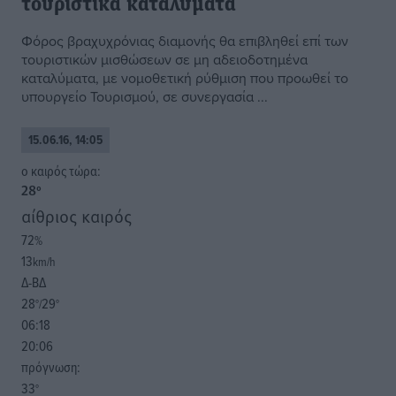
τουριστικά καταλύματα
Φόρος βραχυχρόνιας διαμονής θα επιβληθεί επί των
τουριστικών μισθώσεων σε μη αδειοδοτημένα
καταλύματα, με νομοθετική ρύθμιση που προωθεί το
υπουργείο Τουρισμού, σε συνεργασία ...
15.06.16, 14:05
o καιρός τώρα:
28
°
αίθριος καιρός
72
%
13
km/h
Δ-ΒΔ
28
29
°/
°
06:18
20:06
πρόγνωση:
33
°