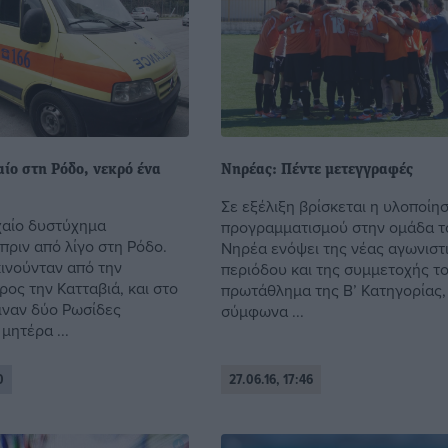
ίο στη Ρόδο, νεκρό ένα
Νηρέας: Πέντε μετεγγραφές
Σε εξέλιξη βρίσκεται η υλοποίη
αίο δυστύχημα
προγραμματισμού στην ομάδα τ
πριν από λίγο στη Ρόδο.
Νηρέα ενόψει της νέας αγωνιστ
ινούνταν από την
περιόδου και της συμμετοχής τ
ος την Κατταβιά, και στο
πρωτάθλημα της Β’ Κατηγορίας,
ιναν δύο Ρωσίδες
σύμφωνα ...
μητέρα ...
0
27.06.16, 17:46