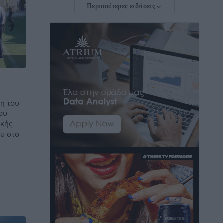
Περισσότερες ειδήσεις
«Γιατί οι Τούρκοι συρρέουν στα
ελληνικά νησιά»: Τουρκική εφημερίδα
εξηγεί τους λόγους που οι γείτονες
προτιμούν την Ελλάδα για διακοπές
Τοπικές Ειδήσεις
•
πριν 14 ώρες
«Μουσικό Ταξίδι στο Αιγαίο»: Η Ρόδος
ση του
έγραψε μια νέα σελίδα στον πολιτισμό
ου
Πολιτιστικά
•
πριν 14 ώρες
ικής
ου στο
Άμεσα μέτρα για την ενίσχυση του
Νοσοκομείου Ρόδου και αντιμετώπιση
των ελλείψεων προσωπικού
ανακοίνωσε ο Άδωνις Γεωργιάδης
Τοπικές Ειδήσεις
•
πριν 15 ώρες
Iατρικός Σύλλογος Ροδου προς Α.