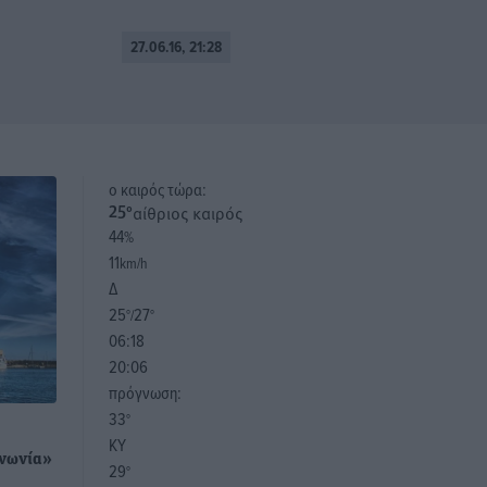
27.06.16, 21:28
o καιρός τώρα:
αίθριος καιρός
25
°
44
%
11
km/h
Δ
25
27
°/
°
06:18
20:06
πρόγνωση:
33
°
ΚΥ
ινωνία»
29
°