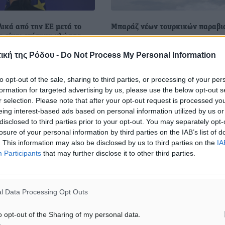
λικά από την ΕΕ μετά το
Μπαράζ νέων τουρκικών παραβι
α είναι επίσημη γλώσσα
Σε 15 νέες παραβιάσεις του εθν
 συνέπειες φαίνεται ότι
εναέριου χώρου προχώρησαν ε
ική της Ρόδου -
Do Not Process My Personal Information
rexit, καθώς μετά την
τουρκικά αεροσκάφη σήμερα Δε
ης Μ. Βρετανίας από την
σε βορειοανατολικό, κεντρικό κα
to opt-out of the sale, sharing to third parties, or processing of your per
κά δεν θα συγκαταλέγονται
νοτιοανατολικό Αιγαίο. Ένα
formation for targeted advertising by us, please use the below opt-out s
 επίσημες γλώσσες της ...
αεροσκάφος ...
r selection. Please note that after your opt-out request is processed y
eing interest-based ads based on personal information utilized by us or
disclosed to third parties prior to your opt-out. You may separately opt-
7
27.06.16, 19:31
losure of your personal information by third parties on the IAB’s list of
. This information may also be disclosed by us to third parties on the
IA
Participants
that may further disclose it to other third parties.
l Data Processing Opt Outs
o opt-out of the Sharing of my personal data.