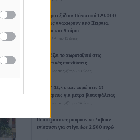
Τριήμερο εξόδου: Πάνω από 129.000
επιβάτες αναχωρούν από Πειραιά,
Ραφήνα και Λαύριο
ή
Ειδήσεις
•
πριν 13 ώρες
 ομάδας
Τι αλλάζει το χωροταξικό στις
τουριστικές επενδύσεις
οίνωσε
Τοπικές Ειδήσεις
•
πριν 13 ώρες
σα
ΥΠΑΑΤ: 12,5 εκατ. ευρώ στις 13
Περιφέρειες για μέτρα βιοασφάλειας
Τοπικές Ειδήσεις
•
πριν 14 ώρες
Ποιοι φοιτητές μπορούν να λάβουν
ενίσχυση για στέγη έως 2.500 ευρώ
Ειδήσεις
•
πριν 14 ώρες