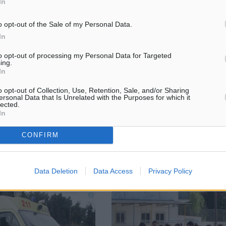
In
o opt-out of the Sale of my Personal Data.
In
to opt-out of processing my Personal Data for Targeted
μαντική ενίσχυση
Ατρόμητος Διμυλιάς: Την Κυριακ
ing.
κρίνεται το μέλλον
In
νήθηκαν μέσα στο
Πολύ κρίσιμη για το μέλλον της
ακο οι άνθρωποι του
o opt-out of Collection, Use, Retention, Sale, and/or Sharing
του Ατρόμητου Διμυλιάς είναι η
κληρώνοντας την απόκτηση
ersonal Data that Is Unrelated with the Purposes for which it
προσεχής Κυριακή. Όπως ανακ
lected.
φαιριστών, ενισχύοντας
In
ο σύλλογος, το απόγευμα της
ο έμψυχο δυναμικό τους,
Κυριακής, στην Κοινοτική αίθου
.
CONFIRM
Διμυλιάς θα ...
7
27.06.16, 17:53
Data Deletion
Data Access
Privacy Policy