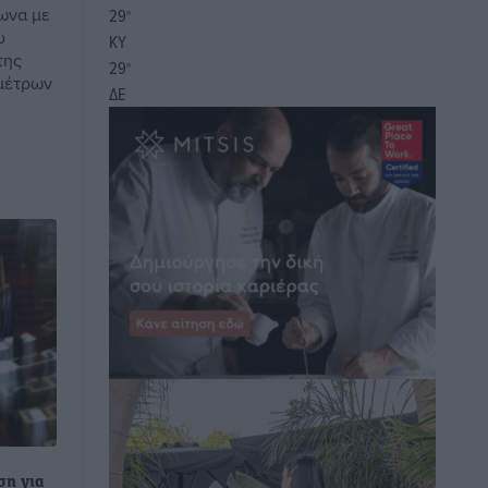
ωνα με
29
°
υ
ΚΥ
της
29
°
 μέτρων
ΔΕ
ση για