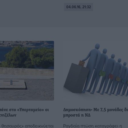
04.06.16, 21:32
άνε στο «Υπερταμείο» οι
Δημοσκόπηση- Με 7,5 μονάδες δ
ενιζέλων
μπροστά η ΝΔ
 θησαυρός» αποδεικνύεται
Ραγδαία πτώση καταγράφει η