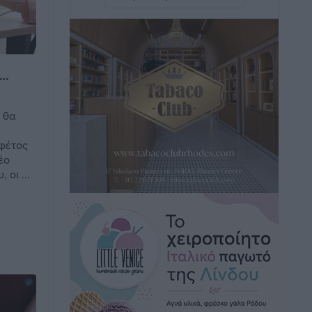
Rhodes Beyond Summer – Εκεί που το
καλοκαίρι είναι μόνο η αρχή
Τοπικές Ειδήσεις
•
πριν 4 ώρες
ο…
Κικίλιας: Μειώθηκαν κατά 34% οι
 θα
μεταναστευτικές ροές στα θαλάσσια
σύνορα
 φέτος
Ειδήσεις
•
πριν 4 ώρες
έο
οι ...
Κως: Γερμανός τουρίστας κέρδισε
αποζημίωση 900 ευρώ επειδή δεν
βρήκε ξαπλώστρες στις οικογενειακές
διακοπές του
Τοπικές Ειδήσεις
•
πριν 4 ώρες
Ο γεωεντοπισμός μέσω 112 «έσωσε»