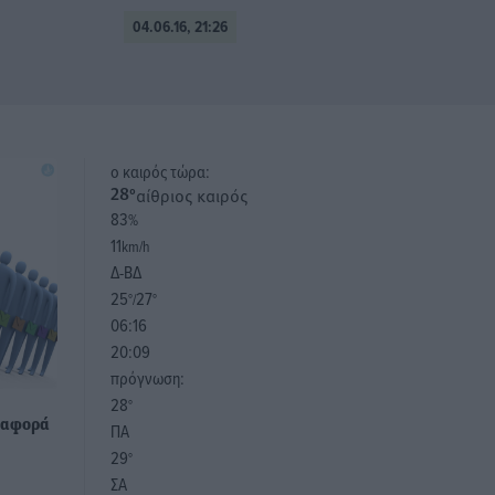
04.06.16, 21:26
o καιρός τώρα:
αίθριος καιρός
28
°
83
%
11
km/h
Δ-ΒΔ
25
27
°/
°
06:16
20:09
πρόγνωση:
28
°
ιαφορά
ΠΑ
29
°
ΣΑ