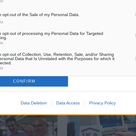
In
o opt-out of the Sale of my Personal Data.
 για την χώρα
Η συνολική πτώση στα ακίνητα 
In
αγγίξει το 70% έως το 2018
ες που επισκέφθηκαν την
Συνολική πτώση, που δεν αποκλ
βδομάδα στο Λονδίνο για
to opt-out of processing my Personal Data for Targeted
ing.
να αγγίξει ακόμα και το 70%, κα
ουν τους επενδυτές για
In
μέσον όρο, αναμένεται να
ματα των τραπεζών του
καταγράψουν οι αξίες των κατο
ήνου, βρέθηκαν προ ...
o opt-out of Collection, Use, Retention, Sale, and/or Sharing
στην Ελλάδα, από την αρχή της
ersonal Data that Is Unrelated with the Purposes for which it
lected.
οικονομικής ...
In
00
04.06.16, 15:30
CONFIRM
Data Deletion
Data Access
Privacy Policy