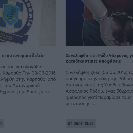
 το αστυνομικό δελτίο
Συνελήφθη στη Ρόδο 56χρονος γ
καταδικαστικές αποφάσεις
δαπού για πλανόδιο
Συνελήφθη χθες (03.06.2016) τ
ν Κάρπαθο Την 03-06-2016
απόγευμα στην πόλη της Ρόδου,
ελήφθη στην Κάρπαθο, από
αστυνομικούς της Υποδιεύθυνσ
ς του Αστυνομικού
Ασφαλείας Ρόδου, ένας 56χρον
5χρονος ημεδαπός γιατί
ημεδαπός γιατί παραβίασε τους
μετατροπής ...
4
04.06.16, 13:52