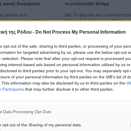
ς κακής διαχείρισης
τη συνέντευξη Τσίπρα
κή φύση» των
ΝΔ: Τα ψέματα και η ανικανότητα
 του ευρώ, τονίζει σε
Τσίπρα δεν έχουν όρια “Όλοι
του στην ιταλική
καταλαβαίνουν ότι όσο υπερασπ
ική της Ρόδου -
Do Not Process My Personal Information
Λα Στάμπα”, ο νομπελίστας
τις συντάξεις και την πρώτη κατ
ς Τζόζεφ Στίγκλιτς, με ...
άλλο τόσο θα υπερασπιστεί και ..
to opt-out of the sale, sharing to third parties, or processing of your per
formation for targeted advertising by us, please use the below opt-out s
r selection. Please note that after your opt-out request is processed y
5
04.06.16, 17:57
eing interest-based ads based on personal information utilized by us or
disclosed to third parties prior to your opt-out. You may separately opt-
losure of your personal information by third parties on the IAB’s list of
. This information may also be disclosed by us to third parties on the
IA
Participants
that may further disclose it to other third parties.
l Data Processing Opt Outs
o opt-out of the Sharing of my personal data.