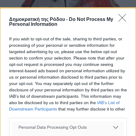
Δημοκρατική της Ρόδου -
Do Not Process My
Personal Information
If you wish to opt-out of the sale, sharing to third parties, or
Προετοιμάζει την Εθνική ο
processing of your personal or sensitive information for
Καβουκλής!
targeted advertising by us, please use the below opt-out
section to confirm your selection. Please note that after your
Στον Ρόδιο αθλητή Νίκο Καβουκλή έχει ανατεθεί η
opt-out request is processed you may continue seeing
προετοιμασία της εθνικής ομάδας πρακτικής
interest-based ads based on personal information utilized by
σκοποβολής. Ο Νίκος Καβουκλής, δέκα φορές
us or personal information disclosed to third parties prior to
πανελληνιονίκης, ειδικός αθλητικής ...
your opt-out. You may separately opt-out of the further
disclosure of your personal information by third parties on the
IAB’s list of downstream participants. This information may
23.06.16, 17:05
also be disclosed by us to third parties on the
IAB’s List of
Downstream Participants
that may further disclose it to other
third parties.
Personal Data Processing Opt Outs