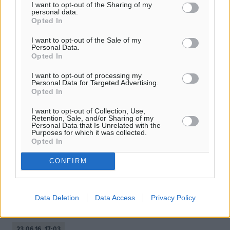
I want to opt-out of the Sharing of my
personal data.
Opted In
I want to opt-out of the Sale of my
Personal Data.
Opted In
I want to opt-out of processing my
Personal Data for Targeted Advertising.
Opted In
I want to opt-out of Collection, Use,
Retention, Sale, and/or Sharing of my
Personal Data that Is Unrelated with the
Purposes for which it was collected.
Φοίβος: Οι προπονητές των
Opted In
Ακαδημιών
CONFIRM
Τους προπονητές που θα αναλάβουν την εκμάθηση του
ποδοσφαίρου στους νεαρούς αθλητές που διαθέτει στις
Ακαδημίες του, ανακοίνωσε ο Φοίβος Κρεμαστής.
Data Deletion
Data Access
Privacy Policy
Αναλυτικά η ανακοίνωση του ...
23.06.16, 17:03