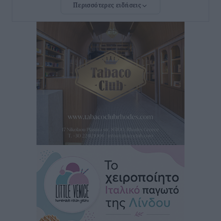
Περισσότερες ειδήσεις
Τουρνάς για φωτιές: «Κανένα περιθώριο
εφησυχασμού» – Σε πλήρη ετοιμότητα ο μηχανισμός
Ειδήσεις
•
πριν 15 ώρες
Καιρός: Επιμένουν οι υψηλές θερμοκρασίες – Ισχυρά
μελτέμια έως 9 μποφόρ, σε «Red Code» 6 περιοχές
Τοπικές Ειδήσεις
•
πριν 16 ώρες
Τα φοιτητικά ενοίκια «τινάζουν στον αέρα» τους
οικογενειακούς προϋπολογισμούς
Ειδήσεις
•
πριν 16 ώρες
Δύο νέοι ξενώνες παραδόθηκαν στις Ένοπλες
Δυνάμεις στη νήσο Ρω
Τοπικές Ειδήσεις
•
πριν 16 ώρες