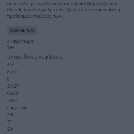
απέστειλε η Πανελλήνια Ομοσπονδία Φοροτεχνικών
Ελεύθερων Επαγγελματιών, ζητώντας να παραταθεί η
προθεσμία υποβολής των ...
23.06.16, 16:15
o καιρός τώρα:
26
°
σποραδικές νεφώσεις
40
%
8
km/h
Β
26
27
°/
°
06:20
20:04
πρόγνωση:
30
°
ΤΡ
28
°