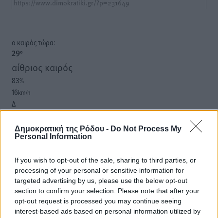
o καιρός τώρα:
29
°
αίθριος καιρός
83
%
16
km/h
Δ
27
28
°/
°
06:18
Δημοκρατική της Ρόδου -
Do Not Process My
Personal Information
20:07
πρόγνωση:
If you wish to opt-out of the sale, sharing to third parties, or
32
°
processing of your personal or sensitive information for
ΣΑ
targeted advertising by us, please use the below opt-out
30
°
section to confirm your selection. Please note that after your
ΚΥ
opt-out request is processed you may continue seeing
29
°
interest-based ads based on personal information utilized by