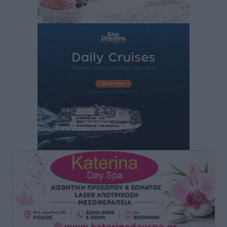
σεζόν
Αθλητικά
•
πριν 1 ώρα
Ατρόμητος Διμυλιάς: Ο Μαργαρίτης και μία
αδιαπραγμάτευτη φιλοσοφία
Αθλητικά
•
πριν 1 ώρα
Γ.Σ. Διαγόρας: Επέστρεψε στις Ακαδημίες η Ειρήνη
Παπαεμμανουήλ
Αθλητικά
•
πριν 3 ώρες
ΣΚΟΕ: Σαββατοκύριακο με αγώνες από τον Σ.Σ. Ρόδου
Αθλητικά
•
πριν 3 ώρες
Συνελήφθη 37χρονη στη Ρόδο γιατί είχε αφήσει τα
τρία ανήλικα παιδιά της χωρίς επιτήρηση
Τοπικές Ειδήσεις
•
πριν 4 ώρες