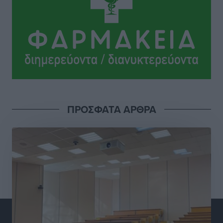
Γ.Σ. Διαγόρας: Εντατική προετοιμασία και επιστροφή
Ρίζου στις Ακαδημίες
Αθλητικά
•
πριν 5 ώρες
Εθνική Ανδρών: Ραντεβού στο Telekom Center Athens
Αθλητικά
•
πριν 5 ώρες
ΠΡΟΣΦΑΤΑ ΑΡΘΡΑ
ΕΠΟ: Απέσυρε τη στήριξή της στην υποψηφιότητα
του Ινφαντίνο
Αθλητικά
•
πριν 5 ώρες
Φοίβος Κω: Το «ευχαριστώ» για το 9ο Kos 3X3
Basketball Festival
Αθλητικά
•
πριν 5 ώρες
6ο Kalymnos 3X3: Ολοκληρώθηκε με μεγάλη επιτυχία,
νικητές οι VAR!