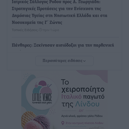
Iατρικός Σύλλογος Ροδου προς Α. Γεωργιάδη:
Στρατηγικές Προτάσεις για την Ενίσχυση της
Δημόσιας Υγείας στη Νησιωτική Ελλάδα και στα
Νοσοκομεία της Γ΄ Ζώνης
Τοπικές Ειδήσεις
•
πριν 1 ώρα
Πάνθηρες: Ξεκίνησαν αισιόδοξοι για την παρθενική
“πτήση” τους
Αθλητικά
•
πριν 1 ώρα
Περισσότερες ειδήσεις
Άρης Αρχαγγέλου: Στο πλευρό του άτυχου Ιάκωβου
Θωμά
Αθλητικά
•
πριν 1 ώρα
Φοίβος: Η μεγάλη επιστροφή του Μπρένο Σαλβατιέρα
Αθλητικά
•
πριν 1 ώρα
Κλεάνθης: Έτοιμες οι κάρτες διαρκείας της νέας