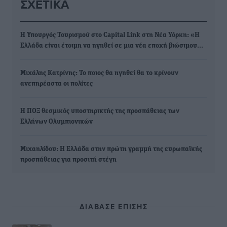
ΣΧΕΤΙΚΆ
Η Υπουργός Τουρισμού στο Capital Link στη Νέα Υόρκη: «Η
Ελλάδα είναι έτοιμη να ηγηθεί σε μια νέα εποχή βιώσιμου…
Μιχάλης Κατρίνης: Το ποιος θα ηγηθεί θα το κρίνουν
ανεπηρέαστα οι πολίτες
Η ΠΟΞ θεσμικός υποστηρικτής της προσπάθειας των
Ελλήνων Ολυμπιονικών
Μιχαηλίδου: Η Ελλάδα στην πρώτη γραμμή της ευρωπαϊκής
προσπάθειας για προσιτή στέγη
ΔΙΑΒΑΣΕ ΕΠΙΣΗΣ