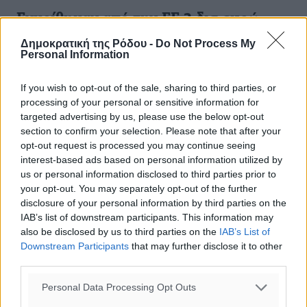
Εγκρίθηκαν από την ΕΕ 3 δισ.ευρώ
στην Τουρκία για το προσφυγικό
Δημοκρατική της Ρόδου -
Do Not Process My
Personal Information
Οικονομική στήριξη, ύψους 3 δισ. ευρώ, ενέκρινε
σήμερα το Κολέγιο των Επιτρόπων για τους πρόσφυγες
If you wish to opt-out of the sale, sharing to third parties, or
στην Τουρκία. Όπως επισημαίνει σχετική ανακοίνωση
processing of your personal or sensitive information for
της Ευρωπαϊκής Επιτροπής, ...
targeted advertising by us, please use the below opt-out
section to confirm your selection. Please note that after your
24.11.15, 19:05
opt-out request is processed you may continue seeing
interest-based ads based on personal information utilized by
us or personal information disclosed to third parties prior to
your opt-out. You may separately opt-out of the further
disclosure of your personal information by third parties on the
IAB’s list of downstream participants. This information may
also be disclosed by us to third parties on the
IAB’s List of
Downstream Participants
that may further disclose it to other
third parties.
Personal Data Processing Opt Outs