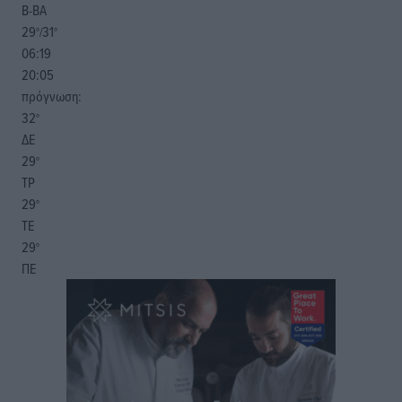
Β-ΒΑ
29
31
°/
°
06:19
20:05
πρόγνωση:
32
°
ΔΕ
29
°
ΤΡ
29
°
ΤΕ
29
°
ΠΕ