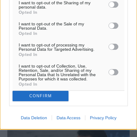
I want to opt-out of the Sharing of my
personal data.
Opted In
I want to opt-out of the Sale of my
Personal Data.
Opted In
I want to opt-out of processing my
Εργασίες στην Ρόδου- Λίνδου-
Personal Data for Targeted Advertising.
Opted In
Κυκλοφορία από παρακαμπτήρια οδό
I want to opt-out of Collection, Use,
Η κυκλοφορία των οχημάτων προς το αεροδρόμιο θα
Retention, Sale, and/or Sharing of my
διεξάγεται από παρακαμπτήρια οδό με αρχή στη Χ.Θ.
Personal Data that Is Unrelated with the
Purposes for which it was collected.
9+700 της Εθνικής οδού Ρόδου – Λίνδου (200μ. περίπου
Opted In
πριν τη συμβολή της με ...
CONFIRM
24.11.15, 18:35
Data Deletion
Data Access
Privacy Policy