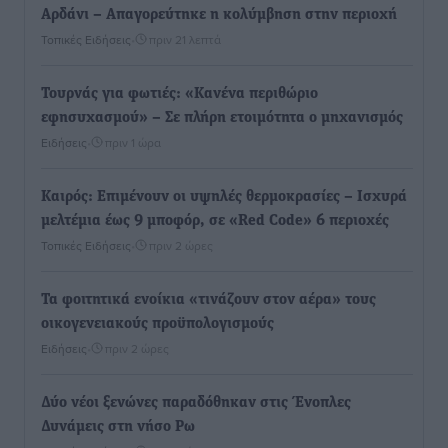
Αρδάνι – Απαγορεύτηκε η κολύμβηση στην περιοχή
Τοπικές Ειδήσεις
•
πριν 21 λεπτά
Τουρνάς για φωτιές: «Κανένα περιθώριο
εφησυχασμού» – Σε πλήρη ετοιμότητα ο μηχανισμός
Ειδήσεις
•
πριν 1 ώρα
Καιρός: Επιμένουν οι υψηλές θερμοκρασίες – Ισχυρά
μελτέμια έως 9 μποφόρ, σε «Red Code» 6 περιοχές
Τοπικές Ειδήσεις
•
πριν 2 ώρες
Τα φοιτητικά ενοίκια «τινάζουν στον αέρα» τους
οικογενειακούς προϋπολογισμούς
Ειδήσεις
•
πριν 2 ώρες
Δύο νέοι ξενώνες παραδόθηκαν στις Ένοπλες
Δυνάμεις στη νήσο Ρω