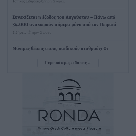
Τοπικές Ειδήσεις
•
πριν 2 ώρες
Συνεχίζεται η έξοδος του Αυγούστου – Πάνω από
34.000 αναχωρούν σήμερα μόνο από τον Πειραιά
Ειδήσεις
•
πριν 2 ώρες
Μόνιμες θέσεις στους παιδικούς σταθμούς: Οι
προϋποθέσεις, η 24μηνη εμπειρία και οι προθεσμίες
Περισσότερες ειδήσεις
για τους δήμους
Τοπικές Ειδήσεις
•
πριν 2 ώρες
Δεύτερη πηγή εισοδήματος για τους επαγγελματίες
ψαράδες ο αλιευτικός τουρισμός
Ειδήσεις
•
πριν 3 ώρες
Μαρία Εκμεκτσίογλου: Η πίστη μου είναι το
μεγαλύτερο στήριγμα μου – Το προσκύνημα στην ιερά
Μονή Πανορμίτη