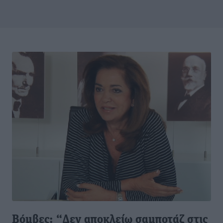
Βόμβες: “Δεν αποκλείω σαμποτάζ στις