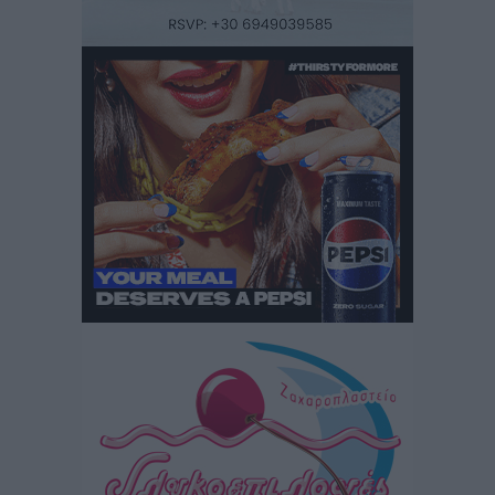
Τοπικές Ειδήσεις
•
πριν 3 ώρες
Ακαθάριστα οικόπεδα: Τι γίνεται όταν ο ιδιοκτήτης
δεν τα καθαρίσει – Πώς κινούνται δήμοι και ΠΣ,
ποιος πληρώνει τον λογαριασμό
Τοπικές Ειδήσεις
•
πριν 3 ώρες
Πού κινούνται οι κρατήσεις last minute σε Ελλάδα
από Γερμανούς
Ειδήσεις
•
πριν 3 ώρες
Οδηγός στη Ρόδο τράκαρε σταθμευμένο αυτοκίνητο,
παρέσυρε 72χρονο και διέφυγε
Τοπικές Ειδήσεις
•
πριν 3 ώρες
Το νέο Ειδικό Χωροταξικό για τον Τουρισμό
ξανασχεδιάζει τον επενδυτικό χάρτη της Ρόδου