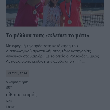
Το μέλλον τους «κλείνει το μάτι»
Με αφορμή την πρόσφατη κατάκτηση του
Διασυλλογικού πρωταθλήματος τένις κατηγορίας
γυναικών στο Χαϊδάρι, με το οποίο ο Ροδιακός Όμιλος
Αντισφαίρισης κέρδισε την άνοδο από τη Γ’ ...
24.11.15, 17:44
o καιρός τώρα:
30
°
αίθριος καιρός
62
%
13
km/h