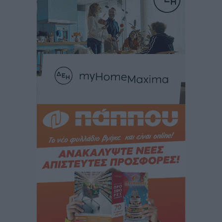
Τοπικές Ειδήσεις
•
πριν 10 ώρες
Αυτοκίνητο μπήκε παράνομα σε μονόδρομο στο
Μαστιχάρι – Αναποδογύρισε όχημα με μητέρα και
5χρονο παιδί
Τοπικές Ειδήσεις
•
πριν 10 ώρες
“Η Ευρώπη αντιμετώπιζε το προσφυγικό σαν ταινία
τρόμου” – Η συγκλονιστική μαρτυρία της Χαρούλας
Γιασιράνη στον RV για τα γεγονότα που οδήγησαν στο
Σύμφωνο της Λέρου
Τοπικές Ειδήσεις
•
πριν 11 ώρες
Συναυλία με τον Γιάννη Κότσιρα στις 21 Αυγούστου
Πολιτιστικά
•
πριν 11 ώρες
Έκτακτη συνεδρίαση της Δημοτικής Επιτροπής Ρόδου
αύριο Παρασκευή 7 Αυγούστου