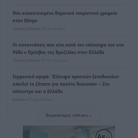
Νέο ανακαινισμένο δημοτικό τουριστικό γραφείο
στην Πάτμο
Τοπικές Ειδήσεις
•
πριν 9 ώρες
Οι συναντήσεις που είχε κατά την επίσκεψη του στη
Ρόδο ο Πρέσβης της Βραζιλίας στην Ελλάδα
Τοπικές Ειδήσεις
•
πριν 10 ώρες
Γερμανική αγορά: Έλλειψη προσιτών ξενοδοχείων
απειλεί τη ζήτηση για πακέτα διακοπών – Στο
επίκεντρο και η Ελλάδα
Ειδήσεις
•
πριν 10 ώρες
Περισσότερες ειδήσεις
Νέο ξενοδοχείο στη Ρόδο για την H Hotels –
Χατζηλαζάρου – Προχωρά καινούργιο ξενοδοχείο
στην Κω