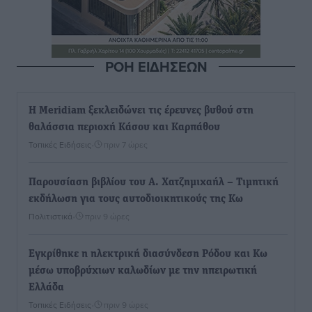
ΡΟΗ ΕΙΔΗΣΕΩΝ
Η Meridiam ξεκλειδώνει τις έρευνες βυθού στη
θαλάσσια περιοχή Κάσου και Καρπάθου
Τοπικές Ειδήσεις
•
πριν 7 ώρες
Παρουσίαση βιβλίου του Α. Χατζημιχαήλ – Τιμητική
εκδήλωση για τους αυτοδιοικητικούς της Κω
Πολιτιστικά
•
πριν 9 ώρες
Εγκρίθηκε η ηλεκτρική διασύνδεση Ρόδου και Κω
μέσω υποβρύχιων καλωδίων με την ηπειρωτική
Ελλάδα
Τοπικές Ειδήσεις
•
πριν 9 ώρες