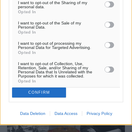
I want to opt-out of the Sharing of my
personal data.
Opted In
I want to opt-out of the Sale of my
Personal Data.
Συλλυπητήρια από την ΕΛΦΕΕ Ρόδου,
Opted In
για τον χαμό της μικρής Ηλέκτρας
I want to opt-out of processing my
Personal Data for Targeted Advertising.
Η Ένωση Λογιστών Φοροτεχνικών Ελεύθερων
Opted In
Επαγγελματιών ΡΟΔΟΥ εκφράζει τα βαθιά και ειλικρινή
της συλλυπητήρια για τον απρόσμενο χαμό ενός
I want to opt-out of Collection, Use,
αγγέλου 11,5 μηνών, της Ηλέκτρας, ...
Retention, Sale, and/or Sharing of my
Personal Data that Is Unrelated with the
Purposes for which it was collected.
Opted In
17.11.15, 19:57
CONFIRM
Data Deletion
Data Access
Privacy Policy