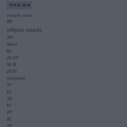
17.11.15, 18:18
o καιρός τώρα:
25
°
αίθριος καιρός
36
%
16
km/h
ΒΔ
25
26
°/
°
06:18
20:07
πρόγνωση:
31
°
ΣΑ
28
°
ΚΥ
29
°
ΔΕ
29
°