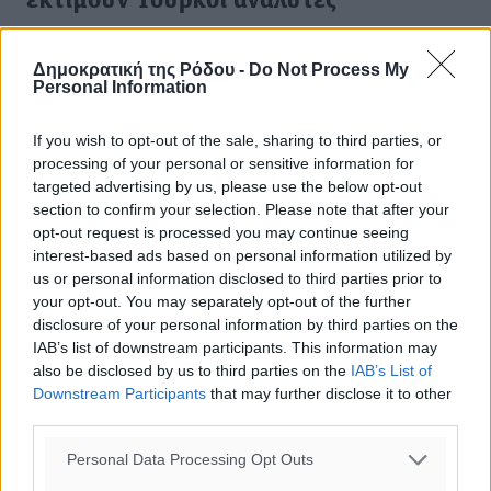
εκτιμούν Τούρκοι αναλυτές
Οι Ευρωπαίοι και οι Τούρκοι δεσμεύθηκαν ότι οι
ενταξιακές διαπραγματεύσεις της Άγκυρας με την ΕΕ θα
Δημοκρατική της Ρόδου -
Do Not Process My
Personal Information
επαναληφθούν, ως αντάλλαγμα για τη συνεργασία της
Τουρκίας με στόχο να ...
If you wish to opt-out of the sale, sharing to third parties, or
processing of your personal or sensitive information for
30.11.15, 19:07
targeted advertising by us, please use the below opt-out
section to confirm your selection. Please note that after your
opt-out request is processed you may continue seeing
interest-based ads based on personal information utilized by
us or personal information disclosed to third parties prior to
your opt-out. You may separately opt-out of the further
disclosure of your personal information by third parties on the
IAB’s list of downstream participants. This information may
also be disclosed by us to third parties on the
IAB’s List of
Downstream Participants
that may further disclose it to other
third parties.
Personal Data Processing Opt Outs