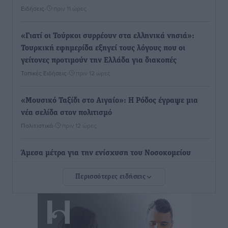
Ειδήσεις
•
πριν 11 ώρες
«Γιατί οι Τούρκοι συρρέουν στα ελληνικά νησιά»:
Τουρκική εφημερίδα εξηγεί τους λόγους που οι
γείτονες προτιμούν την Ελλάδα για διακοπές
Τοπικές Ειδήσεις
•
πριν 12 ώρες
«Μουσικό Ταξίδι στο Αιγαίο»: Η Ρόδος έγραψε μια
νέα σελίδα στον πολιτισμό
Πολιτιστικά
•
πριν 12 ώρες
Άμεσα μέτρα για την ενίσχυση του Νοσοκομείου
Ρόδου και αντιμετώπιση των ελλείψεων προσωπικού
Περισσότερες ειδήσεις
ανακοίνωσε ο Άδωνις Γεωργιάδης
Τοπικές Ειδήσεις
•
πριν 12 ώρες
Iατρικός Σύλλογος Ροδου προς Α. Γεωργιάδη: