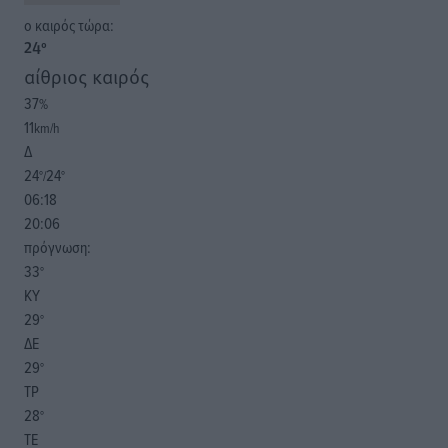
o καιρός τώρα:
24
°
αίθριος καιρός
37
%
11
km/h
Δ
24
24
°/
°
06:18
20:06
πρόγνωση:
33
°
ΚΥ
29
°
ΔΕ
29
°
ΤΡ
28
°
ΤΕ