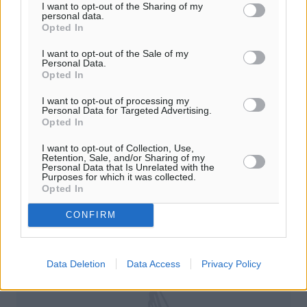
I want to opt-out of the Sharing of my
personal data.
Opted In
I want to opt-out of the Sale of my
Personal Data.
Η Ελλάδα κορυφαία επιλογή για τους
Opted In
Ρώσους τουρίστες, αρκεί…
I want to opt-out of processing my
Personal Data for Targeted Advertising.
Το θέμα της Visa έχει σημαντικό ρόλο στην προσέλκυση
Opted In
Ρώσων τουριστών Η κρίση που ξέσπασε στις σχέσεις
Ρωσίας-Τουρκίας, μετά την κατάρριψη του ρωσικού
I want to opt-out of Collection, Use,
μαχητικού από την ...
Retention, Sale, and/or Sharing of my
Personal Data that Is Unrelated with the
Purposes for which it was collected.
Opted In
30.11.15, 18:46
CONFIRM
Data Deletion
Data Access
Privacy Policy