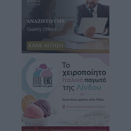
Στρατηγικές Προτάσεις για την Ενίσχυση της
Δημόσιας Υγείας στη Νησιωτική Ελλάδα και στα
Νοσοκομεία της Γ΄ Ζώνης
Τοπικές Ειδήσεις
•
πριν 12 ώρες
Πάνθηρες: Ξεκίνησαν αισιόδοξοι για την παρθενική
“πτήση” τους
Αθλητικά
•
πριν 13 ώρες
Άρης Αρχαγγέλου: Στο πλευρό του άτυχου Ιάκωβου
Θωμά
Αθλητικά
•
πριν 13 ώρες
Φοίβος: Η μεγάλη επιστροφή του Μπρένο Σαλβατιέρα
Αθλητικά
•
πριν 13 ώρες
Κλεάνθης: Έτοιμες οι κάρτες διαρκείας της νέας
σεζόν