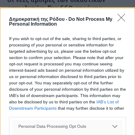
Οι νέες αμοιβές των δικαστικών
επιμελητών- Στα 660 ευρώ για
κατασχέσεις
Δημοκρατική της Ρόδου -
Do Not Process My
Personal Information
Οι αμοιβές για τις κατασχέσεις καθορίζονται στα 660
ευρώ, ενώ η σύνταξη αποσπάσματος κατασχετήριας
If you wish to opt-out of the sale, sharing to third parties, or
έκθεσης πλειστηριασμού καθορίζεται στα 400 ευρώ.
processing of your personal or sensitive information for
Δημοσιεύθηκε στο ΦΕΚ ...
targeted advertising by us, please use the below opt-out
section to confirm your selection. Please note that after your
02.11.15, 19:38
opt-out request is processed you may continue seeing
interest-based ads based on personal information utilized by
us or personal information disclosed to third parties prior to
your opt-out. You may separately opt-out of the further
disclosure of your personal information by third parties on the
IAB’s list of downstream participants. This information may
also be disclosed by us to third parties on the
IAB’s List of
Downstream Participants
that may further disclose it to other
third parties.
Personal Data Processing Opt Outs