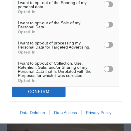
I want to opt-out of the Sharing of my
personal data.
Opted In
I want to opt-out of the Sale of my
Personal Data.
Opted In
I want to opt-out of processing my
Βασικά σημεία της ομιλίας του Ν.
Personal Data for Targeted Advertising.
Opted In
Σαντορινιού στη συζήτηση για την την
ανακεφαλαιοποίηση των τραπεζών
I want to opt-out of Collection, Use,
Retention, Sale, and/or Sharing of my
Personal Data that Is Unrelated with the
Θέμα: «Το Νομοσχέδιο για την ανακεφαλαιοποίηση
Purposes for which it was collected.
έρχεται να αντιμετωπίσει ένα τραπεζικό σύστημα-
Opted In
καθρέφτη ενός φαύλου πολιτικού συστήματος που έχει
οικοδομηθεί από τη ...
CONFIRM
02.11.15, 19:25
Data Deletion
Data Access
Privacy Policy