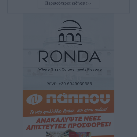
Περισσότερες ειδήσεις
Μιχάλης Χουρδάκης: «Η χώρα χρειάζεται μια
αξιόπιστη εναλλακτική κυβερνητική πρόταση»
Συνεντεύξεις
•
πριν 1 ώρα
Σεβ. Μητροπολίτης Ρόδου κ. Κύριλλος: «Ο Αύγουστος
είναι ο μήνας της Παναγίας και η Θεία Λειτουργία η
καρδιά της ζωής της Εκκλησίας»
Συνεντεύξεις
•
πριν 1 ώρα
Πρέσβης της Βραζιλίας: «Η Ελλάδα και η Βραζιλία
έχουν τεράστιες ευκαιρίες συνεργασίας – Η Ρόδος
μπορεί να διαδραματίσει σημαντικό ρόλο»
Συνεντεύξεις
•
πριν 1 ώρα
Τσαμπίκα Διαμαντή: Η Ρόδος δεν μπορεί να σχεδιάζει
το μέλλον της μέσα στην αβεβαιότητα
Συνεντεύξεις
•
πριν 1 ώρα