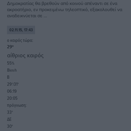
Δημοκρατίας θα βρεθούν από κοινού απέναντι σε ένα
ακροατήριο, εν προκειμένω τηλεοπτικό, εξακολουθεί να
αναδεικνύεται σε ...
02.11.15, 17:43
o καιρός τώρα:
29
°
αίθριος καιρός
55
%
8
km/h
Β
29
31
°/
°
06:19
20:05
πρόγνωση:
33
°
ΔΕ
30
°