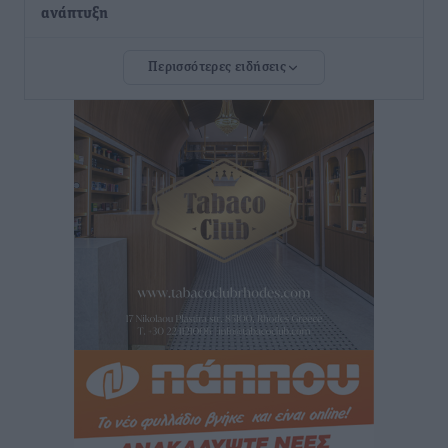
ανάπτυξη
Τοπικές Ειδήσεις
•
πριν 3 ώρες
Περισσότερες ειδήσεις
Ευ. Τουρνάς: Απέναντι σε ακραία καιρικά φαινόμενα
δεν υπάρχουν περιθώρια εφησυχασμού
Ειδήσεις
•
πριν 3 ώρες
Στον Άγιο Νικόλαο Χάλκης ανοίγει ξανά το
ανανεωμένο εκκλησιαστικό μουσείο από τη Λέσχη
Lions Χάλκης
Τοπικές Ειδήσεις
•
πριν 4 ώρες
Ρόδος: «Βουλιάζει» από τουρίστες – Πάνω από 1 εκατ.
επιβάτες και 55 κρουαζιερόπλοια
Τοπικές Ειδήσεις
•
πριν 4 ώρες
Γ’ Εθνική Κατηγορία: Οι ημερομηνίες των