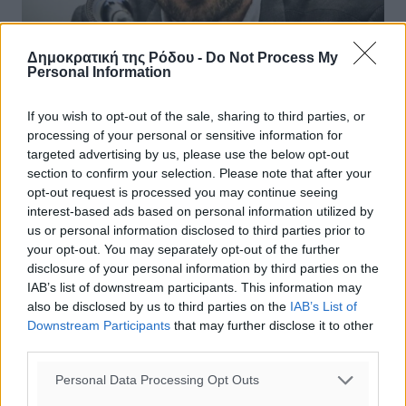
Δημοκρατική της Ρόδου -
Do Not Process My
Personal Information
Σακελλαρίδης: “Δεν μπορούσα να
If you wish to opt-out of the sale, sharing to third parties, or
κρύβομαι στις τουαλέτες ή στους
processing of your personal or sensitive information for
διαδρόμους”
targeted advertising by us, please use the below opt-out
section to confirm your selection. Please note that after your
Σαν «βόμβα» έπεσε την εβδομάδα που μας πέρασε η
opt-out request is processed you may continue seeing
παραίτηση του άλλοτε στενού συνεργάτη του
interest-based ads based on personal information utilized by
πρωθυπουργού, Γαβριήλ Σακελλαρίδη. Μάλιστα, η
us or personal information disclosed to third parties prior to
απόφαση του πρώην κυβερνητικού ...
your opt-out. You may separately opt-out of the further
disclosure of your personal information by third parties on the
IAB’s list of downstream participants. This information may
21.11.15, 19:10
also be disclosed by us to third parties on the
IAB’s List of
Downstream Participants
that may further disclose it to other
third parties.
Personal Data Processing Opt Outs