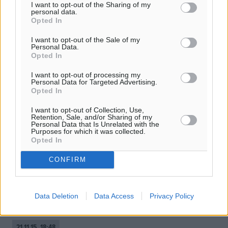
I want to opt-out of the Sharing of my
personal data.
Opted In
I want to opt-out of the Sale of my
Personal Data.
Opted In
I want to opt-out of processing my
Personal Data for Targeted Advertising.
Opted In
I want to opt-out of Collection, Use,
Retention, Sale, and/or Sharing of my
Personal Data that Is Unrelated with the
Purposes for which it was collected.
Τρομοπυρετός: Ταξιδιωτική οδηγία για
Opted In
το… Κολοσσαίο εξέδωσαν οι ΗΠΑ
CONFIRM
“Να μην πλησιάζουν στο Κολοσσαίο”, συμβουλεύει τους
τουρίστες η πρεσβεία των Ηνωμένων Πολιτειών στην
Ρώμη, στο πλαίσιο των αυξημένων μέτρων πρόληψης
Data Deletion
Data Access
Privacy Policy
τυχόν ...
21.11.15, 18:48