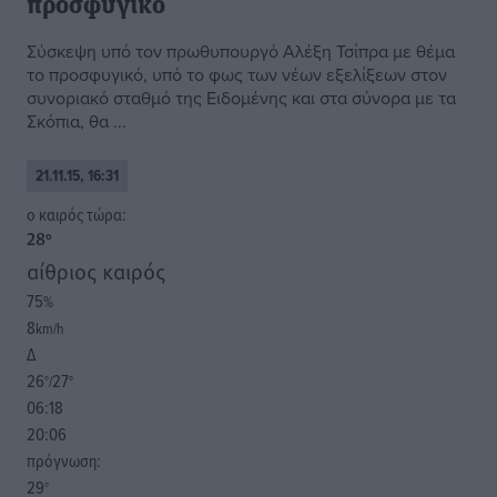
προσφυγικό
Σύσκεψη υπό τον πρωθυπουργό Αλέξη Τσίπρα με θέμα
το προσφυγικό, υπό το φως των νέων εξελίξεων στον
συνοριακό σταθμό της Ειδομένης και στα σύνορα με τα
Σκόπια, θα ...
21.11.15, 16:31
o καιρός τώρα:
28
°
αίθριος καιρός
75
%
8
km/h
Δ
26
27
°/
°
06:18
20:06
πρόγνωση:
29
°