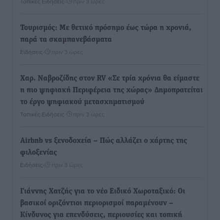
Τοπικές Ειδήσεις
•
πριν 3 ώρες
Τουρισμός: Με θετικό πρόσημο έως τώρα η χρονιά,
παρά τα σκαμπανεβάσματα
Ειδήσεις
•
πριν 3 ώρες
Χαρ. Ναβροζίδης στον RV «Σε τρία χρόνια θα είμαστε
η πιο ψηφιακή Περιφέρεια της χώρας» Δημοπρατείται
το έργο ψηφιακού μετασχηματισμού
Τοπικές Ειδήσεις
•
πριν 3 ώρες
Airbnb vs ξενοδοχεία – Πώς αλλάζει ο χάρτης της
φιλοξενίας
Ειδήσεις
•
πριν 3 ώρες
Γιάννης Χατζής για το νέο Ειδικό Χωροταξικό: Οι
βασικοί οριζόντιοι περιορισμοί παραμένουν –
Κίνδυνος για επενδύσεις, περιουσίες και τοπική