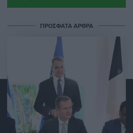
υποδομών του Νεστορίδειου Μελάθρου
Τοπικές Ειδήσεις
•
πριν 9 ώρες
ΠΡΟΣΦΑΤΑ ΑΡΘΡΑ
Γ.Σ. Διαγόρας: Στα «κυανέρυθρα» ο Janni Pembe
Αθλητικά
•
πριν 11 ώρες
Σύλληψη 21χρονου για ναρκωτικά στη Ρόδο
Τοπικές Ειδήσεις
•
πριν 11 ώρες
Με 13,1% κάλυψη εργαζομένων από συλλογικές
συμβάσεις, η Ελλάδα στον “πάτο” της ΕΕ
Απόψεις
•
πριν 11 ώρες
Στο νοσοκομείο της Ρόδου αύριο ο Άδωνις Γεωργιάδης
Τοπικές Ειδήσεις
•
πριν 11 ώρες
Φώτης Γιαννακός στον RV: Με αυξημένες πληρότητες