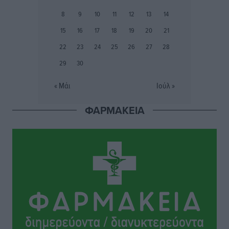
Αθλητικά
•
πριν 9 ώρες
8
9
10
11
12
13
14
Ιάλυσος Β’: Νωρίς νωρίς μπήκαν στα βάσανα της
15
16
17
18
19
20
21
προετοιμασίας
22
23
24
25
26
27
28
Αθλητικά
•
πριν 9 ώρες
29
30
Εθνικός Αρχίπολης: Μεγάλο βήμα προόδου η ίδρυση
« Μάι
Ιούλ »
Ακαδημίας
Αθλητικά
•
πριν 9 ώρες
ΦΑΡΜΑΚΕΙΑ
Ιππότες: Με το βλέμμα στραμμένο στο μέλλον
Αθλητικά
•
πριν 9 ώρες
ΠΑΜΕ ΣΤΟΙΧΗΜΑ: Περισσότερα από 95 εκατομμύρια
ευρώ σε κέρδη μοίρασε τον Ιούλιο
Αθλητικά
•
πριν 9 ώρες
Ολοκλήρωση του έργου αναβάθμισης των