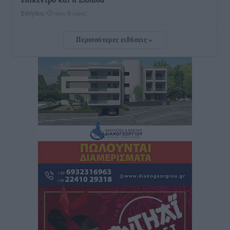
επίκεντρο και η Ελλάδα
Ειδήσεις
•
πριν 8 ώρες
Περισσότερες ειδήσεις
Νέο ξενοδοχείο στη Ρόδο για την H Hotels –
Χατζηλαζάρου – Προχωρά καινούργιο ξενοδοχείο
στην Κω
Τοπικές Ειδήσεις
•
πριν 8 ώρες
Αυτοκίνητο μπήκε παράνομα σε μονόδρομο στο
Μαστιχάρι – Αναποδογύρισε όχημα με μητέρα και
5χρονο παιδί
Τοπικές Ειδήσεις
•
πριν 8 ώρες
“Η Ευρώπη αντιμετώπιζε το προσφυγικό σαν ταινία
τρόμου” – Η συγκλονιστική μαρτυρία της Χαρούλας
Γιασιράνη στον RV για τα γεγονότα που οδήγησαν στο
Σύμφωνο της Λέρου
Τοπικές Ειδήσεις
•
πριν 8 ώρες