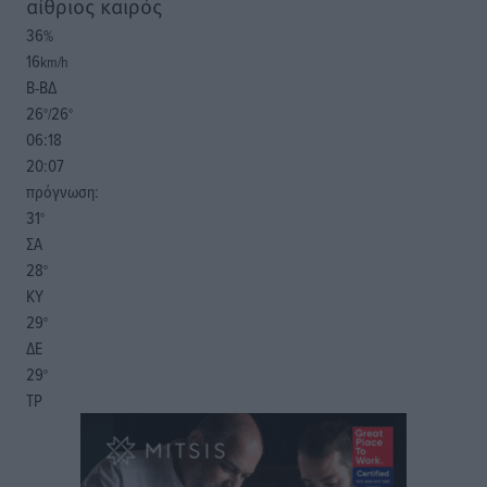
αίθριος καιρός
36
%
16
km/h
Β-ΒΔ
26
26
°/
°
06:18
20:07
πρόγνωση:
31
°
ΣΑ
28
°
ΚΥ
29
°
ΔΕ
29
°
ΤΡ