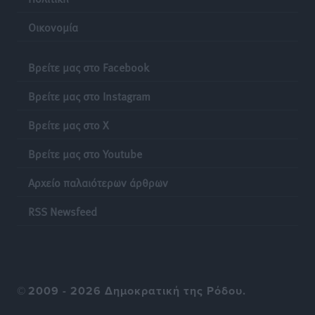
«σύγχρονου Ευρωπαϊκού Ταμείου Αντιμετώπισης
Οικονομία
Φυσικών Καταστροφών»
Ειδήσεις
•
πριν 16 ώρες
Βρείτε μας στο Facebook
Έκκληση γονέων για να λειτουργήσει ο
Βρείτε μας στο Instagram
Βρεφονηπιακός Σταθμός Κάσου
Τοπικές Ειδήσεις
•
πριν 16 ώρες
Βρείτε μας στο X
Βρείτε μας στο Youtube
Ακρίβεια: Σημαντικές οι διατακτικές σίτισης για 3
στους 4 εργαζομένους
Αρχείο παλαιότερων άρθρων
Ειδήσεις
•
πριν 16 ώρες
RSS Newsfeed
Κινητοποίηση της Πυροσβεστικής στην Κάρπαθο, για
τη φωτιά στην περιοχή Σάνταλο
Τοπικές Ειδήσεις
•
πριν 16 ώρες
©
2009 - 2026 Δημοκρατική της Ρόδου.
Η Ρόδος μπαίνει στη διεκδίκηση για τη Μεσογειακή