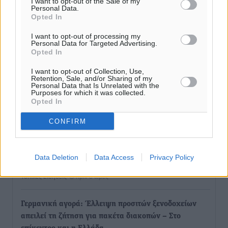
I want to opt-out of the Sale of my
Πολιτιστικά
•
πριν 6 ώρες
Personal Data.
Opted In
Εγκρίθηκε η ηλεκτρική διασύνδεση Ρόδου και Κω
I want to opt-out of processing my
Personal Data for Targeted Advertising.
μέσω υποβρύχιων καλωδίων με την ηπειρωτική
Opted In
Ελλάδα
Τοπικές Ειδήσεις
I want to opt-out of Collection, Use,
•
πριν 6 ώρες
Retention, Sale, and/or Sharing of my
Personal Data that Is Unrelated with the
Purposes for which it was collected.
Νέο ανακαινισμένο δημοτικό τουριστικό γραφείο
Opted In
στην Πάτμο
CONFIRM
Τοπικές Ειδήσεις
•
πριν 7 ώρες
Οι συναντήσεις που είχε κατά την επίσκεψη του στη
Data Deletion
Data Access
Privacy Policy
Ρόδο ο Πρέσβης της Βραζιλίας στην Ελλάδα
Τοπικές Ειδήσεις
•
πριν 8 ώρες
Γερμανική αγορά: Έλλειψη προσιτών ξενοδοχείων
απειλεί τη ζήτηση για πακέτα διακοπών – Στο