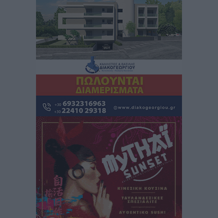
δεν υπάρχουν περιθώρια εφησυχασμού
Ειδήσεις
•
πριν 5 ώρες
Στον Άγιο Νικόλαο Χάλκης ανοίγει ξανά το
ανανεωμένο εκκλησιαστικό μουσείο από τη Λέσχη
Lions Χάλκης
Τοπικές Ειδήσεις
•
πριν 5 ώρες
Ρόδος: «Βουλιάζει» από τουρίστες – Πάνω από 1 εκατ.
επιβάτες και 55 κρουαζιερόπλοια
Τοπικές Ειδήσεις
•
πριν 5 ώρες
Γ’ Εθνική Κατηγορία: Οι ημερομηνίες των
αγωνιστικών της κανονικής περιόδου
Αθλητικά
•
πριν 10 ώρες
Συνελήφθησαν δύο άτομα στην Κάρπαθο για άγρα
πελατών