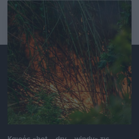
Συνελήφθησαν έξι άτομα για ηχορύπανση από
καταστήματα στο Νότιο Αιγαίο
Τοπικές Ειδήσεις
•
πριν 12 ώρες
15 Αυγούστου 2026: Πώς θα πληρωθούν όσοι
εργαστούν την αργία – Τι ισχύει για πενθήμερο,
εξαήμερο και άδειες
Ειδήσεις
•
πριν 12 ώρες
Πλούσιο πολιτιστικό πρόγραμμα τον Αύγουστο από
τον Δήμο Ρόδου
Πολιτιστικά
•
πριν 12 ώρες
Βασίλης Υψηλάντης: Ξεμπλοκάρει η έκδοση και
παραχώρηση οριστικών τίτλων κυριότητας για 224
εργατικές κατοικίες στη Ρόδο
Τοπικές Ειδήσεις
•
πριν 12 ώρες
Καιρός «hot – dry – windy» τις