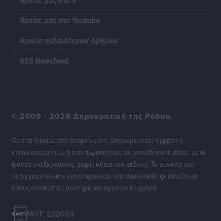
λαγοκέφαλου σε Νότιο Αιγαίο και Κρήτη
Τοπικές Ειδήσεις
•
πριν 15 ώρες
Βρείτε μας στο Youtube
Αρχείο παλαιότερων άρθρων
Οι θαυματουργές Παναγίες της Δωδεκανήσου: Τα
προσωνύμια και οι θρύλοι
RSS Newsfeed
Ρεπορτάζ
•
πριν 15 ώρες
©
2009 - 2026 Δημοκρατική της Ρόδου.
Όλα τα δικαιώματα δεσμευμένα. Απαγορεύεται η χρήση ή
επανεκπομπή του ή η αντιγραφή του, σε οποιοδήποτε μέσο, μετά
ή άνευ επεξεργασίας, χωρίς άδεια του εκδότη. Το σύνολο του
περιεχομένου και των υπηρεσιών του dimokratiki.gr διατίθεται
στους επισκέπτες αυστηρά για προσωπική χρήση.
MHT: 232004