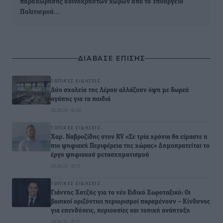
παραχώρησης κοινόχρηστων χώρων από το Υπουργείο
Πολιτισμού…
ΔΙΑΒΑΣΕ ΕΠΙΣΗΣ
ΤΟΠΙΚΈΣ ΕΙΔΉΣΕΙΣ
Δύο σχολεία της Λέρου αλλάζουν όψη με δωρεά
αγάπης για τα παιδιά
08.08.26 · 18:50
ΤΟΠΙΚΈΣ ΕΙΔΉΣΕΙΣ
Χαρ. Ναβροζίδης στον RV «Σε τρία χρόνια θα είμαστε η
πιο ψηφιακή Περιφέρεια της χώρας» Δημοπρατείται το
έργο ψηφιακού μετασχηματισμού
08.08.26 · 18:37
ΤΟΠΙΚΈΣ ΕΙΔΉΣΕΙΣ
Γιάννης Χατζής για το νέο Ειδικό Χωροταξικό: Οι
βασικοί οριζόντιοι περιορισμοί παραμένουν – Κίνδυνος
για επενδύσεις, περιουσίες και τοπική ανάπτυξη
08.08.26 · 18:21