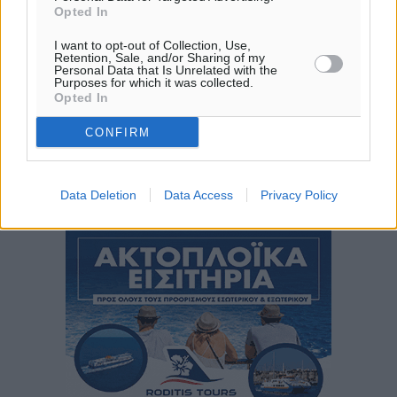
06:18
Opted In
20:06
πρόγνωση:
I want to opt-out of Collection, Use,
Retention, Sale, and/or Sharing of my
32
°
Personal Data that Is Unrelated with the
Purposes for which it was collected.
ΔΕ
Opted In
30
°
ΤΡ
CONFIRM
28
°
ΤΕ
28
Data Deletion
Data Access
Privacy Policy
°
ΠΕ