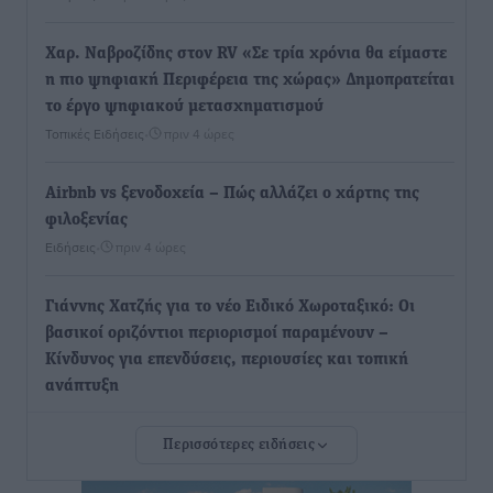
Χαρ. Ναβροζίδης στον RV «Σε τρία χρόνια θα είμαστε
η πιο ψηφιακή Περιφέρεια της χώρας» Δημοπρατείται
το έργο ψηφιακού μετασχηματισμού
Τοπικές Ειδήσεις
•
πριν 4 ώρες
Airbnb vs ξενοδοχεία – Πώς αλλάζει ο χάρτης της
φιλοξενίας
Ειδήσεις
•
πριν 4 ώρες
Γιάννης Χατζής για το νέο Ειδικό Χωροταξικό: Οι
βασικοί οριζόντιοι περιορισμοί παραμένουν –
Κίνδυνος για επενδύσεις, περιουσίες και τοπική
ανάπτυξη
Τοπικές Ειδήσεις
•
πριν 5 ώρες
Περισσότερες ειδήσεις
Ευ. Τουρνάς: Απέναντι σε ακραία καιρικά φαινόμενα