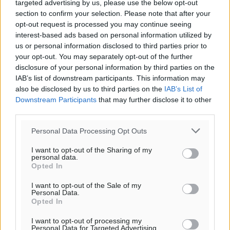
targeted advertising by us, please use the below opt-out
Υπενθύμιση:
section to confirm your selection. Please note that after your
opt-out request is processed you may continue seeing
interest-based ads based on personal information utilized by
Για την μερική αναπαραγωγή της είδησης από άλλες
us or personal information disclosed to third parties prior to
ιστοσελίδες είναι απαραίτητη η χρήση του παρακάτω
your opt-out. You may separately opt-out of the further
παρεχόμενου συνδέσμου παραπομπής προς το άρθρο
disclosure of your personal information by third parties on the
της Δημοκρατικής.
IAB’s list of downstream participants. This information may
also be disclosed by us to third parties on the
IAB’s List of
Downstream Participants
that may further disclose it to other
third parties.
Personal Data Processing Opt Outs
o καιρός τώρα:
I want to opt-out of the Sharing of my
28
°
personal data.
Opted In
αίθριος καιρός
78
%
I want to opt-out of the Sale of my
Personal Data.
13
km/h
Opted In
Β
26
28
°/
°
I want to opt-out of processing my
Personal Data for Targeted Advertising.